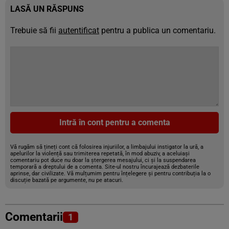
LASĂ UN RĂSPUNS
Trebuie să fii
autentificat
pentru a publica un comentariu.
Intră în cont pentru a comenta
Vă rugăm să țineți cont că folosirea injuriilor, a limbajului instigator la ură, a
apelurilor la violență sau trimiterea repetată, în mod abuziv, a aceluiași
comentariu pot duce nu doar la ștergerea mesajului, ci și la suspendarea
temporară a dreptului de a comenta. Site-ul nostru încurajează dezbaterile
aprinse, dar civilizate. Vă mulțumim pentru înțelegere și pentru contribuția la o
discuție bazată pe argumente, nu pe atacuri.
Comentarii
1