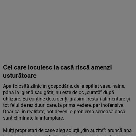
Cei care locuiesc la casă riscă amenzi
usturătoare
Apa folosită zilnic în gospodărie, de la spălat vase, haine,
până la igienă sau gătit, nu este deloc „curată” după
utilizare. Ea conține detergenți, grăsimi, resturi alimentare și
tot felul de reziduuri care, la prima vedere, par inofensive.
Doar că, în realitate, pot deveni o problemă serioasă dacă
sunt eliminate la întâmplare.
Mulți proprietari de case aleg soluții „din auzite”: aruncă apa