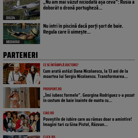
„Nu am mai văzut niciodată așa ceva”: Rusia a
doborât o dronă portugheză...
DIGI24
Nu intri în piscină dacă porți șort de baie.
Regula care îi uimește...
MEDIAFAX
PARTENERI
CE SE ÎNTÂMPLĂ DOCTORE?
Cum arată astăzi Dana Nicolaescu, la 13 ani de la
moartea lui Sergiu Nicolaescu. Transformarea...
PROSPORT.RO
„Îmi iubesc formele”. Georgina Rodriguez s-a pozat
în costum de baie înainte de nunta cu...
CIAO.RO
Poveştile de iubire care au rămas doar o amintire!
Imagini tari cu Gina Pistol, Răzvan...
CLICK.RO