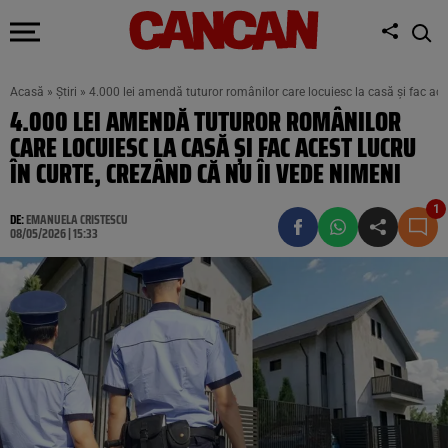
Acasă
»
Știri
»
4.000 lei amendă tuturor românilor care locuiesc la casă și fac aces
4.000 LEI AMENDĂ TUTUROR ROMÂNILOR
CARE LOCUIESC LA CASĂ ȘI FAC ACEST LUCRU
ÎN CURTE, CREZÂND CĂ NU ÎI VEDE NIMENI
1
DE:
EMANUELA CRISTESCU
08/05/2026 | 15:33