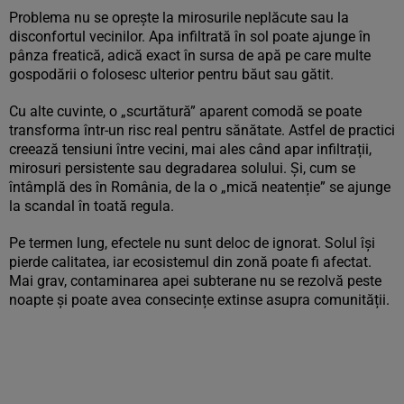
Problema nu se oprește la mirosurile neplăcute sau la
disconfortul vecinilor. Apa infiltrată în sol poate ajunge în
pânza freatică, adică exact în sursa de apă pe care multe
gospodării o folosesc ulterior pentru băut sau gătit.
Cu alte cuvinte, o „scurtătură” aparent comodă se poate
transforma într-un risc real pentru sănătate. Astfel de practici
creează tensiuni între vecini, mai ales când apar infiltrații,
mirosuri persistente sau degradarea solului. Și, cum se
întâmplă des în România, de la o „mică neatenție” se ajunge
la scandal în toată regula.
Pe termen lung, efectele nu sunt deloc de ignorat. Solul își
pierde calitatea, iar ecosistemul din zonă poate fi afectat.
Mai grav, contaminarea apei subterane nu se rezolvă peste
noapte și poate avea consecințe extinse asupra comunității.