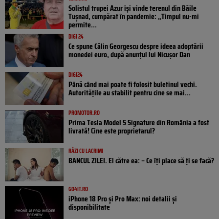
Solistul trupei Azur își vinde terenul din Băile
Tușnad, cumpărat în pandemie: „Timpul nu-mi
permite...
DIGI 24
Ce spune Călin Georgescu despre ideea adoptării
monedei euro, după anunțul lui Nicușor Dan
DIGI24
Până când mai poate fi folosit buletinul vechi.
Autoritățile au stabilit pentru cine se mai...
PROMOTOR.RO
Prima Tesla Model S Signature din România a fost
livrată! Cine este proprietarul?
RÂZI CU LACRIMI
BANCUL ZILEI. El către ea: – Ce îți place să ți se facă?
GO4IT.RO
iPhone 18 Pro și Pro Max: noi detalii și
disponibilitate