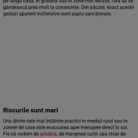
pe lângă casă, în grădină sau în zone mai retrase, fără să se
gândească prea mult la consecințe. Din păcate, exact aceste
gesturi aparent inofensive sunt aspru sancționate.
Riscurile sunt mari
Una dintre cele mai întâlnite practici în mediul rural sau în
zonele de case este evacuarea apei menajere direct în sol.
Fie că vorbim de
grădină
, de marginea curții sau chiar de