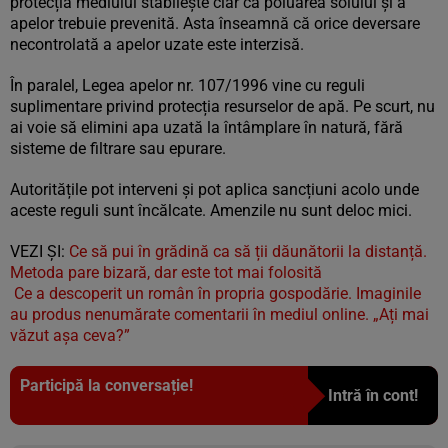
protecția mediului stabilește clar că poluarea solului și a
apelor trebuie prevenită. Asta înseamnă că orice deversare
necontrolată a apelor uzate este interzisă.
În paralel, Legea apelor nr. 107/1996 vine cu reguli
suplimentare privind protecția resurselor de apă. Pe scurt, nu
ai voie să elimini apa uzată la întâmplare în natură, fără
sisteme de filtrare sau epurare.
Autoritățile pot interveni și pot aplica sancțiuni acolo unde
aceste reguli sunt încălcate. Amenzile nu sunt deloc mici.
VEZI ȘI:
Ce să pui în grădină ca să ții dăunătorii la distanță.
Metoda pare bizară, dar este tot mai folosită
Ce a descoperit un român în propria gospodărie. Imaginile
au produs nenumărate comentarii în mediul online. „Ați mai
văzut așa ceva?”
Participă la conversație!
Intră în cont!