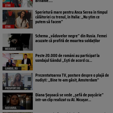
Britanie.…
ȘTIRI
Sperietură mare pentru Anca Serea în timpul
călătoriei cu trenul, în Italia: „Nu știm ce
putem să facem”
ȘTIRI
Schema „văduvelor negre” din Rusia. Femei
acuzate că profită de moartea soldaților
MEDIAFAX
Peste 20.000 de români au participat la
sondajul Gândul „Ești de acord cu...
GANDUL.RO
Prezentatoarea TV, postare despre o plajă de
nudiști: „Bine te-am găsit, Amsterdam”
PROSPORT.RO
Diana Șoșoacă se vede „șefă de pușcărie”
într-un clip realizat cu AI. Nicușor...
ADEVARUL