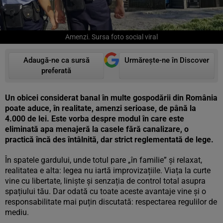
Amenzi. Sursa foto social viral
Adaugă-ne ca sursă
Urmărește-ne în Discover
preferată
Un obicei considerat banal în multe gospodării din România
poate aduce, în realitate, amenzi serioase, de până la
4.000 de lei. Este vorba despre modul în care este
eliminată apa menajeră la casele fără canalizare, o
practică încă des întâlnită, dar strict reglementată de lege.
În spatele gardului, unde totul pare „în familie” și relaxat,
realitatea e alta: legea nu iartă improvizațiile. Viața la curte
vine cu libertate, liniște și senzația de control total asupra
spațiului tău. Dar odată cu toate aceste avantaje vine și o
responsabilitate mai puțin discutată: respectarea regulilor de
mediu.