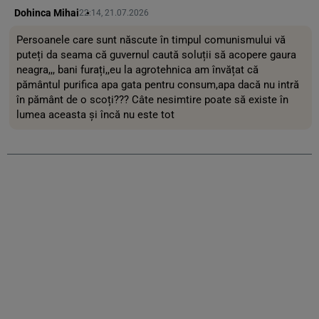
Dohinca Mihai
22:14, 21.07.2026
Persoanele care sunt născute în timpul comunismului vă
puteți da seama că guvernul caută soluții să acopere gaura
neagra,,, bani furați,,eu la agrotehnica am învățat că
pământul purifica apa gata pentru consum,apa dacă nu intră
în pământ de o scoți??? Câte nesimtire poate să existe în
lumea aceasta și încă nu este tot