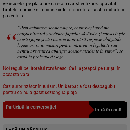
vehiculelor pe plajă are ca scop conștientizarea gravității
faptelor comise și a consecințelor acestora, susțin inițiatorii
proiectului:
“Prin achitarea acestor sume, contravenientul nu
conştientizează gravitatea faptelor săvârşite şi consecinţele
acestei fapte şi nici nu este motivat să respecte obligaţiile
legale ori să ia măsuri pentru intrarea în legalitate sau
pentru prevenirea apariţiei acestor incidente în viitor”, se
arată în proiectul de lege.
Noi reguli pe litoralul românesc. Ce îi așteaptă pe turiști în
această vară
Caz surprinzător în turism. Un bărbat a fost despăgubit
pentru că nu a găsit șezlong la plajă
Participă la conversație!
Intră în cont!