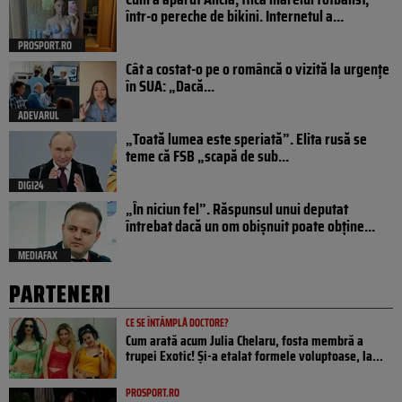
într-o pereche de bikini. Internetul a...
PROSPORT.RO
Cât a costat-o pe o româncă o vizită la urgențe
în SUA: „Dacă...
ADEVARUL
„Toată lumea este speriată”. Elita rusă se
teme că FSB „scapă de sub...
DIGI24
„În niciun fel”. Răspunsul unui deputat
întrebat dacă un om obișnuit poate obține...
MEDIAFAX
PARTENERI
CE SE ÎNTÂMPLĂ DOCTORE?
Cum arată acum Julia Chelaru, fosta membră a
trupei Exotic! Și-a etalat formele voluptoase, la...
PROSPORT.RO