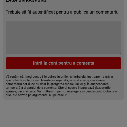
LASĂ UN RĂSPUNS
Trebuie să fii
autentificat
pentru a publica un comentariu.
Intră în cont pentru a comenta
Vă rugăm să țineți cont că folosirea injuriilor, a limbajului instigator la ură, a
apelurilor la violență sau trimiterea repetată, în mod abuziv, a aceluiași
comentariu pot duce nu doar la ștergerea mesajului, ci și la suspendarea
temporară a dreptului de a comenta. Site-ul nostru încurajează dezbaterile
aprinse, dar civilizate. Vă mulțumim pentru înțelegere și pentru contribuția la o
discuție bazată pe argumente, nu pe atacuri.