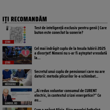
IȚI RECOMANDĂM
Test de inteligență exclusiv pentru genii | Care
buton este conectat la sonerie?
ȘTIRI
Cel mai îndrăgit cuplu de la Insula Iubirii 2025
a divorțat! Nimeni nu s-ar fi așteptat vreodată
la…
ȘTIRI
Secretul unui cuplu de pensionari care nu are
datorii: metoda plicurilor le-a schimbat...
MEDIAFAX
„Ai redus voluntar consumul de CURENT
electric, în contextul crizei energetice?” Ce
au...
GANDUL.RO
Cum a apărut Alicia, fiica marelui fotbalist,