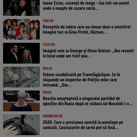
Ioana Țiriac, vacanță de mega – lux într-un castel
unde o noapte de cazare costă...
CIAO.RO
Poveştile de iubire care au rămas doar o amintire!
Imagini tari cu Gina Pistol, Răzvan...
CLICK.RO
Imagini rare cu George și Ilinca Simion: „Am revenit
în locul unde am trăit una...
DIGI 24
Stânca vandalizată pe Transfăgărășan. Ce le
răspunde un inspector de Poliție celor care
întreabă: „Dar...
DIGI24
Reacția neașteptată a singurului partidul de
opoziţie din Rusia după ce văduva lui Navalnîi i-a...
PROMOTOR.RO
2026: Care e presiunea corectă în anvelope pe
caniculă. Cauciucurile de iarnă pot să facă...