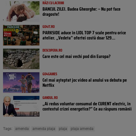
RÂZI CU LACRIMI
BANCUL ZILEI. Badea Gheorghe: – Nu pot face
dragoste!
GO4IT.RO
PARKSIDE aduce în LIDL TOP 7 scule pentru orice
atelier. „Vedeta” ofertei costă doar 129...
DESCOPERA.RO
Care este cel mai vechi pod din Europa?
GO4GAMES
Cel mai așteptat joc video al anului va debuta pe
Netflix
GANDUL.RO
„Ai redus voluntar consumul de CURENT electric, în
contextul crizei energetice?” Ce au răspuns românii
Tags:
amenda
amenda plaja
plaja
plaja amenda