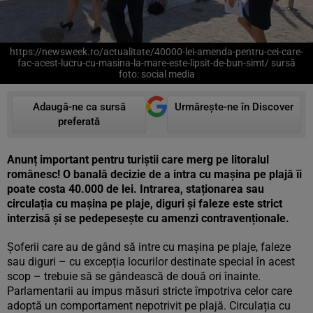
https://newsweek.ro/actualitate/40000-lei-amenda-pentru-cei-care-
fac-acest-lucru-cu-masina-la-mare-este-lipsit-de-bun-simt/ sursă
foto: social media
Adaugă-ne ca sursă
Urmărește-ne în Discover
preferată
Anunț important pentru turiștii care merg pe litoralul
românesc! O banală decizie de a intra cu mașina pe plajă îi
poate costa 40.000 de lei. Intrarea, staționarea sau
circulația cu mașina pe plaje, diguri și faleze este strict
interzisă și se pedepesește cu amenzi contravenționale.
Șoferii care au de gând să intre cu mașina pe plaje, faleze
sau diguri – cu excepția locurilor destinate special în acest
scop – trebuie să se gândească de două ori înainte.
Parlamentarii au impus măsuri stricte împotriva celor care
adoptă un comportament nepotrivit pe plajă. Circulația cu