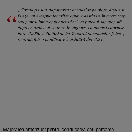
„Circulaţia sau staţionarea vehiculelor pe plaje, diguri şi
faleze, cu excepţia locurilor anume destinate în acest scop
sau pentru intervenţii operative” va putea fi sancționată,
după ce proiectul va intra în vigoare, cu amenzi cuprinse
între 20.000 și 40.000 de lei, în cazul persoanelor fizice”,
se arată într-o modificare legislativă din 2021.
Majorarea amenzilor pentru conducerea sau parcarea