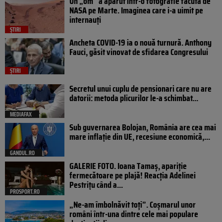
Un „om” a apărut într-o fotografie făcută de
NASA pe Marte. Imaginea care i-a uimit pe
internauți
ȘTIRI
Ancheta COVID-19 ia o nouă turnură. Anthony
Fauci, găsit vinovat de sfidarea Congresului
ȘTIRI
Secretul unui cuplu de pensionari care nu are
datorii: metoda plicurilor le-a schimbat...
MEDIAFAX
Sub guvernarea Bolojan, România are cea mai
mare inflație din UE, recesiune economică,...
GANDUL.RO
GALERIE FOTO. Ioana Tamaş, apariție
fermecătoare pe plajă! Reacția Adelinei
Pestrițu când a...
PROSPORT.RO
„Ne-am îmbolnăvit toți”. Coșmarul unor
români într-una dintre cele mai populare