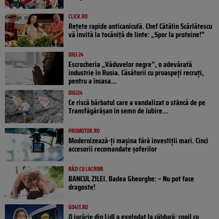
CLICK.RO
Rețete rapide anticaniculă. Chef Cătălin Scărlătescu
vă invită la tocăniță de linte: „Spor la proteine!”
DIGI 24
Escrocheria „Văduvelor negre”, o adevărată
industrie în Rusia. Căsătorii cu proaspeți recruți,
pentru a încasa...
DIGI24
Ce riscă bărbatul care a vandalizat o stâncă de pe
Transfăgărășan în semn de iubire...
PROMOTOR.RO
Modernizează-ți mașina fără investiții mari. Cinci
accesorii recomandate șoferilor
RÂZI CU LACRIMI
BANCUL ZILEI. Badea Gheorghe: – Nu pot face
dragoste!
GO4IT.RO
O jucărie din Lidl a explodat la căldură: copil cu