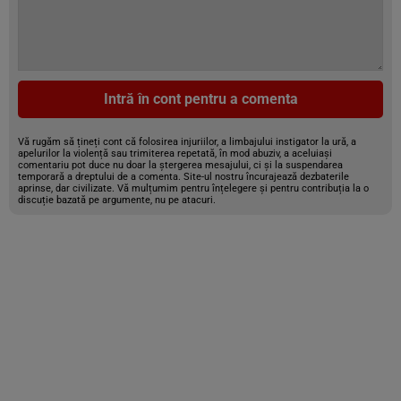
Intră în cont pentru a comenta
Vă rugăm să țineți cont că folosirea injuriilor, a limbajului instigator la ură, a
apelurilor la violență sau trimiterea repetată, în mod abuziv, a aceluiași
comentariu pot duce nu doar la ștergerea mesajului, ci și la suspendarea
temporară a dreptului de a comenta. Site-ul nostru încurajează dezbaterile
aprinse, dar civilizate. Vă mulțumim pentru înțelegere și pentru contribuția la o
discuție bazată pe argumente, nu pe atacuri.