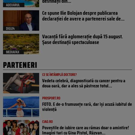
destinații din...
ADEVARUL
Ce spune Ilie Bolojan despre publicarea
declarației de avere a partenerei sale de...
DIGI24
Vacanță fără aglomerație după 15 august.
Șase destinații spectaculoase
MEDIAFAX
PARTENERI
CE SE ÎNTÂMPLĂ DOCTORE?
Vedeta celebră, diagnosticată cu cancer pentru a
doua oară, dar a ales să păstreze totul...
PROSPORT.RO
FOTO. E de-o frumusețe rară, dar își acuză iubitul de
violență
CIAO.RO
Poveştile de iubire care au rămas doar o amintire!
Imagini tari cu Gina Pistol, Răzvan...