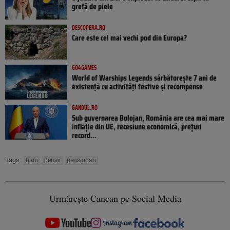
grefă de piele
DESCOPERA.RO
Care este cel mai vechi pod din Europa?
GO4GAMES
World of Warships Legends sărbătorește 7 ani de
existență cu activități festive și recompense
GANDUL.RO
Sub guvernarea Bolojan, România are cea mai mare
inflație din UE, recesiune economică, prețuri
record...
Tags:
bani
pensii
pensionari
Urmărește Cancan pe Social Media