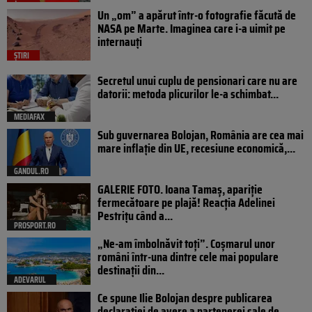
Un „om” a apărut într-o fotografie făcută de
NASA pe Marte. Imaginea care i-a uimit pe
internauți
ȘTIRI
Secretul unui cuplu de pensionari care nu are
datorii: metoda plicurilor le-a schimbat...
MEDIAFAX
Sub guvernarea Bolojan, România are cea mai
mare inflație din UE, recesiune economică,...
GANDUL.RO
GALERIE FOTO. Ioana Tamaş, apariție
fermecătoare pe plajă! Reacția Adelinei
Pestrițu când a...
PROSPORT.RO
„Ne-am îmbolnăvit toți”. Coșmarul unor
români într-una dintre cele mai populare
destinații din...
ADEVARUL
Ce spune Ilie Bolojan despre publicarea
declarației de avere a partenerei sale de...