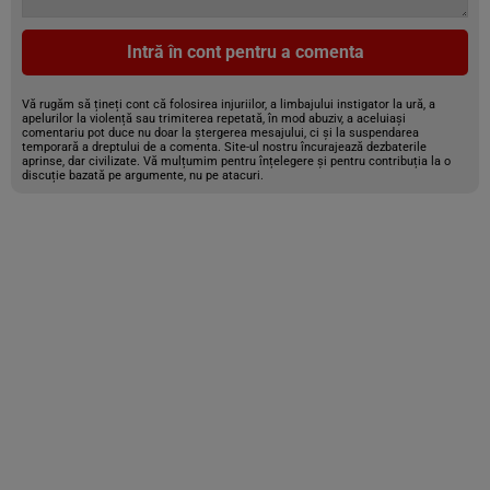
Intră în cont pentru a comenta
Vă rugăm să țineți cont că folosirea injuriilor, a limbajului instigator la ură, a
apelurilor la violență sau trimiterea repetată, în mod abuziv, a aceluiași
comentariu pot duce nu doar la ștergerea mesajului, ci și la suspendarea
temporară a dreptului de a comenta. Site-ul nostru încurajează dezbaterile
aprinse, dar civilizate. Vă mulțumim pentru înțelegere și pentru contribuția la o
discuție bazată pe argumente, nu pe atacuri.