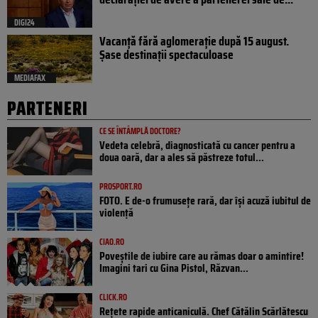
DIGI24
Vacanță fără aglomerație după 15 august.
Șase destinații spectaculoase
MEDIAFAX
PARTENERI
CE SE ÎNTÂMPLĂ DOCTORE?
Vedeta celebră, diagnosticată cu cancer pentru a
doua oară, dar a ales să păstreze totul...
PROSPORT.RO
FOTO. E de-o frumusețe rară, dar își acuză iubitul de
violență
CIAO.RO
Poveştile de iubire care au rămas doar o amintire!
Imagini tari cu Gina Pistol, Răzvan...
CLICK.RO
Rețete rapide anticaniculă. Chef Cătălin Scărlătescu