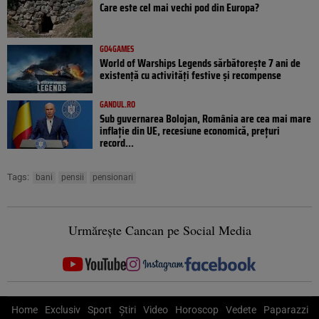
Care este cel mai vechi pod din Europa?
GO4GAMES
World of Warships Legends sărbătorește 7 ani de
existență cu activități festive și recompense
GANDUL.RO
Sub guvernarea Bolojan, România are cea mai mare
inflație din UE, recesiune economică, prețuri
record...
Tags:
bani
pensii
pensionari
Urmărește Cancan pe Social Media
Home
Exclusiv
Sport
Știri
Video
Horoscop
Vedete
Paparazzi