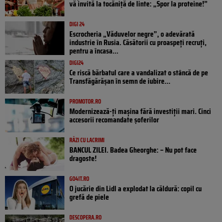
vă invită la tocăniță de linte: „Spor la proteine!”
DIGI 24
Escrocheria „Văduvelor negre”, o adevărată
industrie în Rusia. Căsătorii cu proaspeți recruți,
pentru a încasa...
DIGI24
Ce riscă bărbatul care a vandalizat o stâncă de pe
Transfăgărășan în semn de iubire...
PROMOTOR.RO
Modernizează-ți mașina fără investiții mari. Cinci
accesorii recomandate șoferilor
RÂZI CU LACRIMI
BANCUL ZILEI. Badea Gheorghe: – Nu pot face
dragoste!
GO4IT.RO
O jucărie din Lidl a explodat la căldură: copil cu
grefă de piele
DESCOPERA.RO