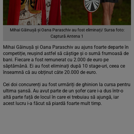
Mihai Găinușă și Oana Paraschiv au fost eliminați/ Sursa foto:
Captură Antena 1
Mihai Găinușă și Oana Paraschiv au ajuns foarte departe în
competiție, reușind astfel să câștige și o sumă frumoasă de
bani. Fiecare a fost remunerat cu 2.000 de euro pe
săptămână. Ei au fost eliminați după 10 stage-uri, ceea ce
înseamnă că au obținut câte 20.000 de euro.
Cei doi concurenți au fost urmăriți de ghinion la cursa pentru
ultima șansă. Au avut parte de un șofer care i-a dus într-o
altă parte față de locul în care ei trebuiau să ajungă, iar
acest lucru i-a făcut să piardă foarte mult timp.