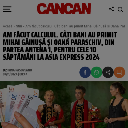
Acasă
»
Știri
»
Am făcut calculul. Câți bani au primit Mihai Găinușă și Oana Para
AM FĂCUT CALCULUL. CÂȚI BANI AU PRIMIT
MIHAI GĂINUȘĂ ȘI OANA PARASCHIV, DIN
PARTEA ANTENA 1, PENTRU CELE 10
SĂPTĂMÂNI LA ASIA EXPRESS 2024
DE:
IRINA RASOVEANU
07/11/2024 | 08:47