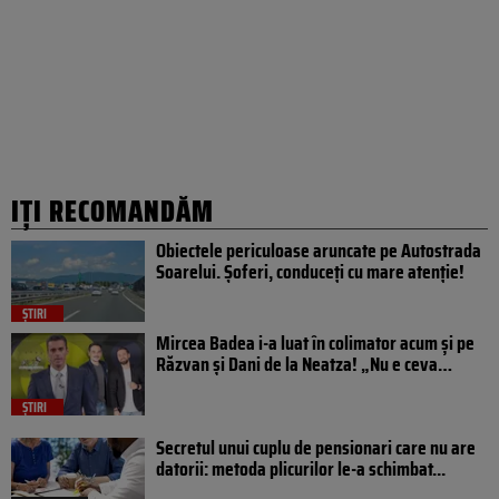
IȚI RECOMANDĂM
Obiectele periculoase aruncate pe Autostrada
Soarelui. Șoferi, conduceți cu mare atenție!
ȘTIRI
Mircea Badea i-a luat în colimator acum și pe
Răzvan și Dani de la Neatza! „Nu e ceva…
ȘTIRI
Secretul unui cuplu de pensionari care nu are
datorii: metoda plicurilor le-a schimbat...