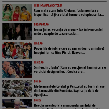
CE SE ÎNTÂMPLĂ DOCTORE?
Cum arată acum Julia Chelaru, fosta membră a
trupei Exotic! Și-a etalat formele voluptoase, la...
PROSPORT.RO
Ioana Țiriac, vacanță de mega – lux într-un castel
unde o noapte de cazare costă...
CIAO.RO
Poveştile de iubire care au rămas doar o amintire!
Imagini tari cu Gina Pistol, Răzvan...
CLICK.RO
Smiley, în „fustă”! Cum au reacționat fanii și care e
verdictul designerilor. „Cred că are...
DIGI 24
Medicamentele Colebil și Panzcebil au fost retrase
din farmaciile din România. Explicația dată de
Agenția...
DIGI24
Reacția neașteptată a singurului partidul de