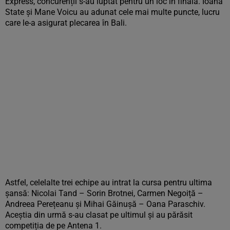
Express, concurenții s-au luptat pentru un loc în finală. Ioana
State și Mane Voicu au adunat cele mai multe puncte, lucru
care le-a asigurat plecarea în Bali.
Astfel, celelalte trei echipe au intrat la cursa pentru ultima
șansă: Nicolai Tand – Sorin Brotnei, Carmen Negoiță –
Andreea Perețeanu și Mihai Găinușă – Oana Paraschiv.
Aceștia din urmă s-au clasat pe ultimul și au părăsit
competiția de pe Antena 1.