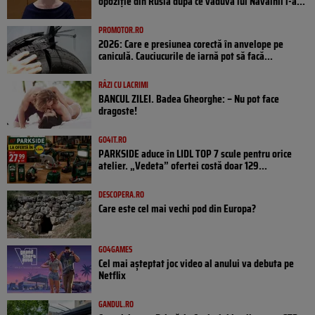
opoziţie din Rusia după ce văduva lui Navalnîi i-a...
PROMOTOR.RO
2026: Care e presiunea corectă în anvelope pe
caniculă. Cauciucurile de iarnă pot să facă...
RÂZI CU LACRIMI
BANCUL ZILEI. Badea Gheorghe: – Nu pot face
dragoste!
GO4IT.RO
PARKSIDE aduce în LIDL TOP 7 scule pentru orice
atelier. „Vedeta” ofertei costă doar 129...
DESCOPERA.RO
Care este cel mai vechi pod din Europa?
GO4GAMES
Cel mai așteptat joc video al anului va debuta pe
Netflix
GANDUL.RO