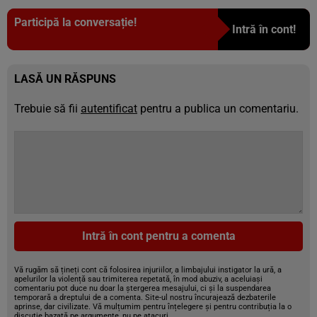
Participă la conversație!
Intră în cont!
LASĂ UN RĂSPUNS
Trebuie să fii
autentificat
pentru a publica un comentariu.
Intră în cont pentru a comenta
Vă rugăm să țineți cont că folosirea injuriilor, a limbajului instigator la ură, a
apelurilor la violență sau trimiterea repetată, în mod abuziv, a aceluiași
comentariu pot duce nu doar la ștergerea mesajului, ci și la suspendarea
temporară a dreptului de a comenta. Site-ul nostru încurajează dezbaterile
aprinse, dar civilizate. Vă mulțumim pentru înțelegere și pentru contribuția la o
discuție bazată pe argumente, nu pe atacuri.