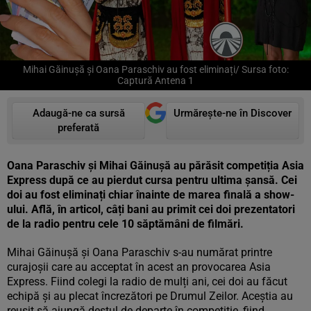
Mihai Găinușă și Oana Paraschiv au fost eliminați/ Sursa foto:
Captură Antena 1
Adaugă-ne ca sursă
Urmărește-ne în Discover
preferată
Oana Paraschiv și Mihai Găinușă au părăsit competiția Asia
Express după ce au pierdut cursa pentru ultima șansă. Cei
doi au fost eliminați chiar înainte de marea finală a show-
ului. Află, în articol, câți bani au primit cei doi prezentatori
de la radio pentru cele 10 săptămâni de filmări.
Mihai Găinușă și Oana Paraschiv s-au numărat printre
curajoșii care au acceptat în acest an provocarea Asia
Express. Fiind colegi la radio de mulți ani, cei doi au făcut
echipă și au plecat încrezători pe Drumul Zeilor. Aceștia au
reușit să ajungă destul de departe în competiție, fiind