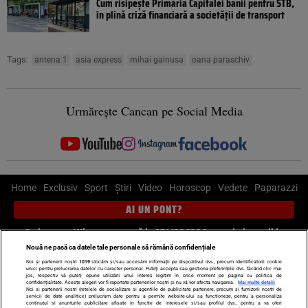
Cum risipește Primăria Capitalei banii pentru STB,
în plină criză financiară a societății de transport
Tags:
antena 1
asia express
mihai gainusa
oana paraschiv
Urmărește Cancan pe Social Media
Home
Exclusiv
Sport
Știri
Video
Horoscop
Vedete
Paparazzi
AI UN PONT?
Scrie-ne pe Whatsapp
, sună la 0741226226 sau trimite mail la
pont@cancan.ro
Nouă ne pasă ca datele tale personale să rămână confidențiale
Noi și partenerii noștri
1019
stocăm și/sau accesăm informații pe dispozitivul dvs., precum identificatorii cookie
unici pentru prelucrarea datelor cu caracter personal. Puteți accepta sau gestiona preferințele dvs. făcând clic mai
Știri interne
Știri externe
Politică
jos, respectiv vă puteți opune utilizării unui interes legitim în orice moment pe pagina cu politica de
confidențialitate. Aceste alegeri vor fi raportate partenerilor noștri și nu vă vor afecta navigarea.
Mai multe detalii
Noi si partenerii nostri (retelele de socializare si agentiile de publicitate partenere, precum si furnizorii nostri de
servicii de date analitice) prelucram date pentru a permite website-ului sa functioneze, pentru a personaliza
Ultimele stiri
Diete
Insula Iubirii
Dictionar de vise
LIFE STYLE
continutul si anunturile publicitare afisate in functie de interesele si/sau profilul dvs., pentru a va oferi