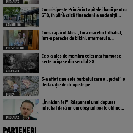
MEDIAFAX
Cum risipește Primăria Capitalei banii pentru
STB, în plină criză financiară a societății...
GANDUL.RO
Cum a apărut Alicia, fiica marelui fotbalist,
într-o pereche de bikini. Internetul a...
PROSPORT.RO
Ce s-a ales de membrii celei mai faimoase
secte ucigașe din secolul XX....
ADEVARUL
S-a aflat cine este bărbatul care a „pictat” o
declarație de dragoste pe...
DIGI24
„În niciun fel”. Răspunsul unui deputat
întrebat dacă un om obișnuit poate obține...
MEDIAFAX
PARTENERI