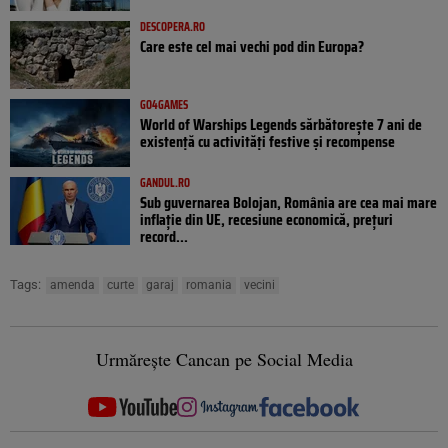
DESCOPERA.RO
Care este cel mai vechi pod din Europa?
GO4GAMES
World of Warships Legends sărbătorește 7 ani de
existență cu activități festive și recompense
GANDUL.RO
Sub guvernarea Bolojan, România are cea mai mare
inflație din UE, recesiune economică, prețuri
record...
Tags:
amenda
curte
garaj
romania
vecini
Urmărește Cancan pe Social Media