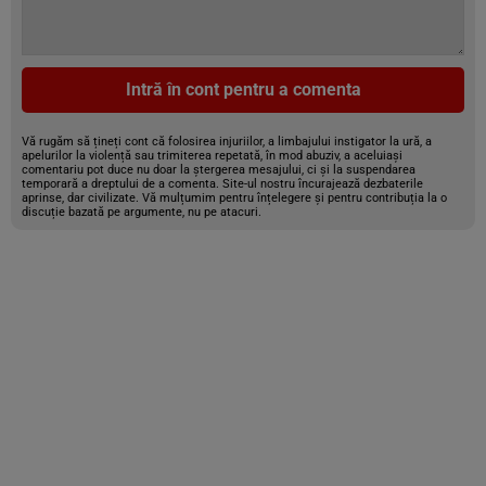
Intră în cont pentru a comenta
Vă rugăm să țineți cont că folosirea injuriilor, a limbajului instigator la ură, a
apelurilor la violență sau trimiterea repetată, în mod abuziv, a aceluiași
comentariu pot duce nu doar la ștergerea mesajului, ci și la suspendarea
temporară a dreptului de a comenta. Site-ul nostru încurajează dezbaterile
aprinse, dar civilizate. Vă mulțumim pentru înțelegere și pentru contribuția la o
discuție bazată pe argumente, nu pe atacuri.