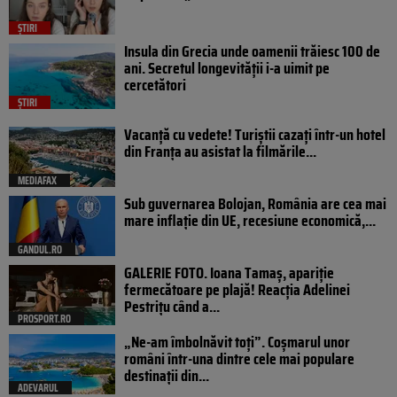
ȘTIRI
Insula din Grecia unde oamenii trăiesc 100 de
ani. Secretul longevității i-a uimit pe
cercetători
ȘTIRI
Vacanță cu vedete! Turiștii cazați într-un hotel
din Franța au asistat la filmările...
MEDIAFAX
Sub guvernarea Bolojan, România are cea mai
mare inflație din UE, recesiune economică,...
GANDUL.RO
GALERIE FOTO. Ioana Tamaş, apariție
fermecătoare pe plajă! Reacția Adelinei
Pestrițu când a...
PROSPORT.RO
„Ne-am îmbolnăvit toți”. Coșmarul unor
români într-una dintre cele mai populare
destinații din...
ADEVARUL