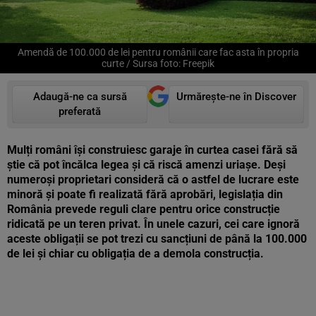
Amendă de 100.000 de lei pentru românii care fac asta în propria
curte / Sursa foto: Freepik
Adaugă-ne ca sursă
Urmărește-ne în Discover
preferată
Mulți români își construiesc garaje în curtea casei fără să
știe că pot încălca legea și că riscă amenzi uriașe. Deși
numeroși proprietari consideră că o astfel de lucrare este
minoră și poate fi realizată fără aprobări, legislația din
România prevede reguli clare pentru orice construcție
ridicată pe un teren privat. În unele cazuri, cei care ignoră
aceste obligații se pot trezi cu sancțiuni de până la 100.000
de lei și chiar cu obligația de a demola construcția.