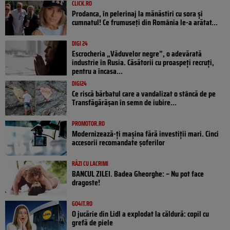
CLICK.RO
Prodanca, în pelerinaj la mănăstiri cu sora și
cumnatul! Ce frumuseți din România le-a arătat...
DIGI 24
Escrocheria „Văduvelor negre”, o adevărată
industrie în Rusia. Căsătorii cu proaspeți recruți,
pentru a încasa...
DIGI24
Ce riscă bărbatul care a vandalizat o stâncă de pe
Transfăgărășan în semn de iubire...
PROMOTOR.RO
Modernizează-ți mașina fără investiții mari. Cinci
accesorii recomandate șoferilor
RÂZI CU LACRIMI
BANCUL ZILEI. Badea Gheorghe: – Nu pot face
dragoste!
GO4IT.RO
O jucărie din Lidl a explodat la căldură: copil cu
grefă de piele