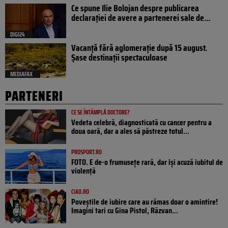
Ce spune Ilie Bolojan despre publicarea
declarației de avere a partenerei sale de...
DIGI24
Vacanță fără aglomerație după 15 august.
Șase destinații spectaculoase
MEDIAFAX
PARTENERI
CE SE ÎNTÂMPLĂ DOCTORE?
Vedeta celebră, diagnosticată cu cancer pentru a
doua oară, dar a ales să păstreze totul...
PROSPORT.RO
FOTO. E de-o frumusețe rară, dar își acuză iubitul de
violență
CIAO.RO
Poveştile de iubire care au rămas doar o amintire!
Imagini tari cu Gina Pistol, Răzvan...