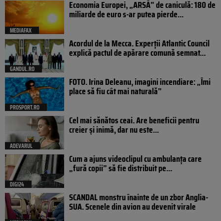
Economia Europei, „ARSĂ” de caniculă: 180 de
miliarde de euro s-ar putea pierde...
MEDIAFAX
Acordul de la Mecca. Experții Atlantic Council
explică pactul de apărare comună semnat...
GANDUL.RO
FOTO. Irina Deleanu, imagini incendiare: „Îmi
place să fiu cât mai naturală”
PROSPORT.RO
Cel mai sănătos ceai. Are beneficii pentru
creier și inimă, dar nu este...
ADEVARUL
Cum a ajuns videoclipul cu ambulanța care
„fură copii” să fie distribuit pe...
DIGI24
SCANDAL monstru înainte de un zbor Anglia-
SUA. Scenele din avion au devenit virale