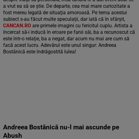
a vrut ea să se ştie. De departe, cea mai mare curiozitate a
fost mereu legată de situaţia amoroasă. Pe tema acestui
subiect s-au făcut multe speculaţii, dar iată că în sfârşit,
CANCAN.RO
are primele imagini cu fericitul cuplu. Artista a
încercat să-i inducă în eroare pe fanii săi, ba a recunoscut că
este într-o relaţie, ba a negat, dar acum nu mai are cum să
facă acest lucru. Adevărul este unul singur: Andreea
Bostănică este îndrăgostită lulea!
Andreea Bostănică nu-l mai ascunde pe
Abush