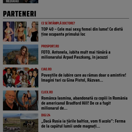
MEDIAFAX
PARTENERI
CE SE ÎNTÂMPLĂ DOCTORE?
TOP 40 – Cele mai sexy femei din lume! Ce dietă
ține ocupanta primului loc
PROSPORT.RO
FOTO. Antonela, iubita mult mai tânără a
milionarului Arpad Paszkany, în jacuzzi
CIAO.RO
Poveştile de iubire care au rămas doar o amintire!
Imagini tari cu Gina Pistol, Răzvan...
CLICK.RO
Românca Iasmina, abandonată cu copiii în România
de americanul Bradford Hill! De ce a fugit
milionarul de...
DIGI 24
„Dacă Rusia ia țările baltice, vom fi acolo”: Ferma
de la capătul lumii unde magnați...