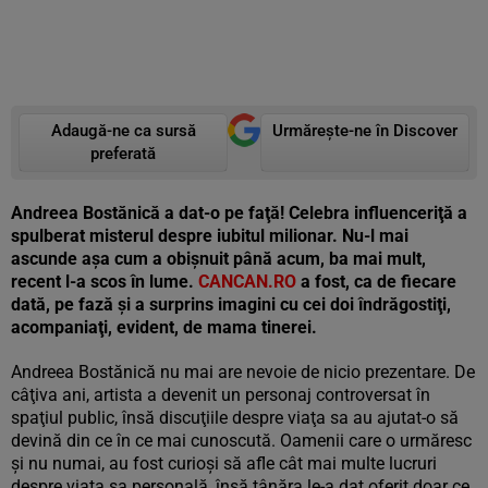
Adaugă-ne ca sursă
Urmărește-ne în Discover
preferată
Andreea Bostănică a dat-o pe faţă! Celebra influenceriţă a
spulberat misterul despre iubitul milionar. Nu-l mai
ascunde aşa cum a obişnuit până acum, ba mai mult,
recent l-a scos în lume.
CANCAN.RO
a fost, ca de fiecare
dată, pe fază şi a surprins imagini cu cei doi îndrăgostiţi,
acompaniaţi, evident, de mama tinerei.
Andreea Bostănică nu mai are nevoie de nicio prezentare. De
câţiva ani, artista a devenit un personaj controversat în
spaţiul public, însă discuţiile despre viaţa sa au ajutat-o să
devină din ce în ce mai cunoscută. Oamenii care o urmăresc
şi nu numai, au fost curioşi să afle cât mai multe lucruri
despre viaţa sa personală, însă tânăra le-a dat oferit doar ce