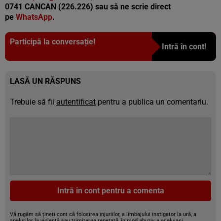
0741 CANCAN (226.226) sau să ne scrie direct
pe
WhatsApp
.
Participă la conversație!
Intră în cont!
LASĂ UN RĂSPUNS
Trebuie să fii
autentificat
pentru a publica un comentariu.
Intră în cont pentru a comenta
Vă rugăm să țineți cont că folosirea injuriilor, a limbajului instigator la ură, a
apelurilor la violență sau trimiterea repetată, în mod abuziv, a aceluiași