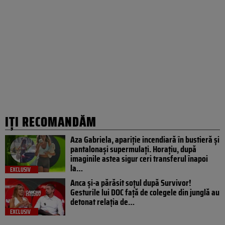
IȚI RECOMANDĂM
Aza Gabriela, apariție incendiară în bustieră și
pantalonași supermulați. Horațiu, după
imaginile astea sigur ceri transferul înapoi
la…
EXCLUSIV
Anca și-a părăsit soțul după Survivor!
Gesturile lui DOC față de colegele din junglă au
detonat relația de…
EXCLUSIV