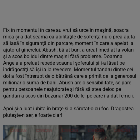
Fix în momentul în care au vrut să urce în maşină, soacra
mică şi-a dat seama că abilităţile de soferiţă nu o prea ajută
să iasă în siguranţă din parcare, moment în care a apelat la
ajutorul ginerelui. Abush, băiat bun, a urcat imediat la volan
şi a scos bolidul dintre maşini fără probleme. Doamna
Angela a preluat repede scaunul şoferului şi i-a lăsat pe
îndrăgostiţi să îşi ia la revedere. Momentul tandru dintre cei
doi a fost întrerupt de o bătrână care a primit de la generosul
milionar o sumă de bani. Abush are o sensibilitate, se pare
pentru persoanele neajutorate şi fără să stea deloc pe
gânduri a scos din buzunar 200 de lei pe care i-a dat femeii.
Apoi şi-a luat iubita în braţe şi a sărutat-o cu foc. Dragostea
pluteşte-n aer, e foarte clar!