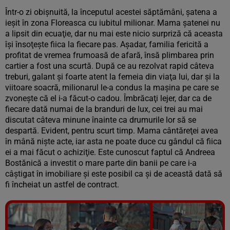
Într-o zi obişnuită, la începutul acestei săptămâni, şatena a
ieşit în zona Floreasca cu iubitul milionar. Mama şatenei nu
a lipsit din ecuaţie, dar nu mai este nicio surpriză că aceasta
îşi însoţeşte fiica la fiecare pas. Aşadar, familia fericită a
profitat de vremea frumoasă de afară, însă plimbarea prin
cartier a fost una scurtă. După ce au rezolvat rapid câteva
treburi, galant şi foarte atent la femeia din viaţa lui, dar şi la
viitoare soacră, milionarul le-a condus la maşina pe care se
zvoneşte că el i-a făcut-o cadou. Îmbrăcaţi lejer, dar ca de
fiecare dată numai de la branduri de lux, cei trei au mai
discutat câteva minune înainte ca drumurile lor să se
despartă. Evident, pentru scurt timp. Mama cântăreţei avea
în mână nişte acte, iar asta ne poate duce cu gândul că fiica
ei a mai făcut o achiziţie. Este cunoscut faptul că Andreea
Bostănică a investit o mare parte din banii pe care i-a
câştigat în imobiliare şi este posibil ca şi de această dată să
fi încheiat un astfel de contract.