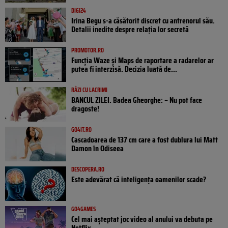
DIGI24
Irina Begu s-a căsătorit discret cu antrenorul său.
Detalii inedite despre relația lor secretă
PROMOTOR.RO
Funcția Waze și Maps de raportare a radarelor ar
putea fi interzisă. Decizia luată de...
RÂZI CU LACRIMI
BANCUL ZILEI. Badea Gheorghe: – Nu pot face
dragoste!
GO4IT.RO
Cascadoarea de 137 cm care a fost dublura lui Matt
Damon în Odiseea
DESCOPERA.RO
Este adevărat că inteligența oamenilor scade?
GO4GAMES
Cel mai așteptat joc video al anului va debuta pe
Netflix