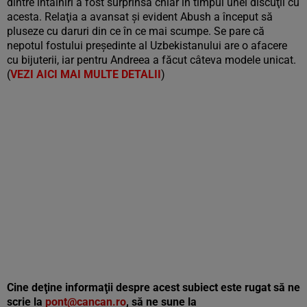
dintre întâlniri a fost surprinsă chiar în timpul unei discuţii cu
acesta. Relaţia a avansat şi evident Abush a început să
pluseze cu daruri din ce în ce mai scumpe. Se pare că
nepotul fostului președinte al Uzbekistanului are o afacere
cu bijuterii, iar pentru Andreea a făcut câteva modele unicat.
(
VEZI AICI MAI MULTE DETALII
)
Cine deţine informaţii despre acest subiect este rugat să ne
scrie la
pont@cancan.ro
, să ne sune la