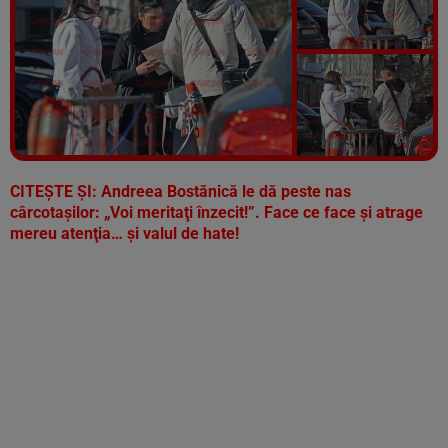
Vezi galeria foto
13 poze
CITEŞTE ŞI:
Andreea Bostănică le dă peste nas
cârcotaşilor: „Voi meritaţi înzecit!”. Face ce face şi atrage
mereu atenţia… şi valul de hate!