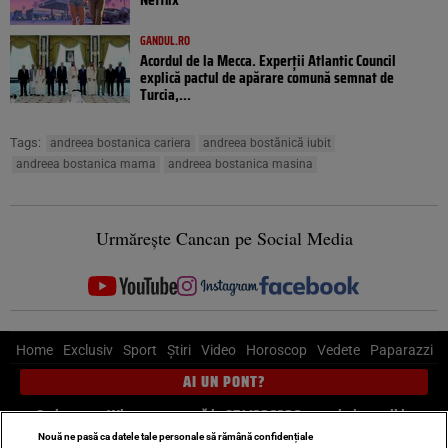
GANDUL.RO
Acordul de la Mecca. Experții Atlantic Council
explică pactul de apărare comună semnat de
Turcia,...
Tags:
andreea bostanica cariera
andreea bostănică iubit
andreea bostanica mama
andreea bostanica masina
Urmărește Cancan pe Social Media
Home
Exclusiv
Sport
Știri
Video
Horoscop
Vedete
Paparazzi
AI UN PONT?
Scrie-ne pe Whatsapp
, sună la 0741226226 sau trimite mail la
pont@cancan.ro
Nouă ne pasă ca datele tale personale să rămână confidențiale