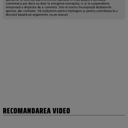
comentariu pot duce nu doar la ștergerea mesajului, ci și la suspendarea
temporară a dreptului de a comenta. Site-ul nostru încurajează dezbaterile
aprinse, dar civilizate. Vă mulțumim pentru înțelegere și pentru contribuția la o
discuție bazată pe argumente, nu pe atacuri.
RECOMANDAREA VIDEO