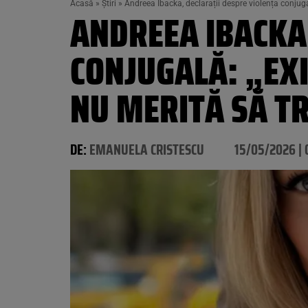
Acasă
»
Știri
»
Andreea Ibacka, declarații despre violența conjuga
ANDREEA IBACKA,
CONJUGALĂ: „EXI
NU MERITĂ SĂ TR
DE:
EMANUELA CRISTESCU
15/05/2026 | 