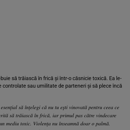
ie să trăiască în frică și într-o căsnicie toxică. Ea le-
e controlate sau umilitate de parteneri și să plece încă
esențial să înțelegi că nu tu ești vinovată pentru ceea ce
rită să trăiască în frică, iar primul pas către vindecare
tr-un mediu toxic. Violența nu înseamnă doar o palmă.