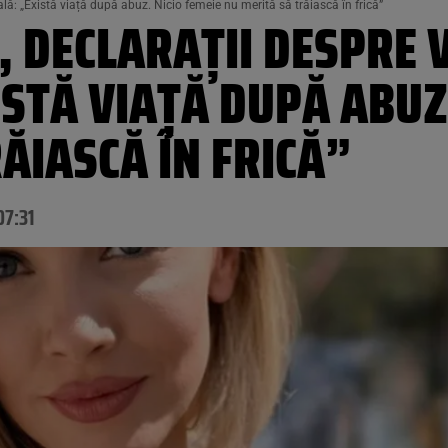
lă: „Există viață după abuz. Nicio femeie nu merită să trăiască în frică”
 DECLARAȚII DESPRE 
STĂ VIAȚĂ DUPĂ ABUZ.
ĂIASCĂ ÎN FRICĂ”
07:31