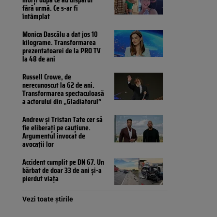
fără urmă. Ce s-ar fi
întâmplat
Monica Dascălu a dat jos 10
kilograme. Transformarea
prezentatoarei de la PRO TV
la 48 de ani
Russell Crowe, de
nerecunoscut la 62 de ani.
Transformarea spectaculoasă
a actorului din „Gladiatorul”
Andrew și Tristan Tate cer să
fie eliberați pe cauțiune.
Argumentul invocat de
avocații lor
Accident cumplit pe DN 67. Un
bărbat de doar 33 de ani și-a
pierdut viața
Vezi toate știrile