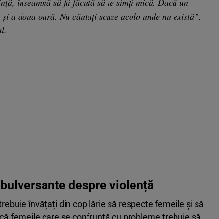
ță, înseamnă să fii făcută să te simți mică. Dacă un
e și a doua oară. Nu căutați scuze acolo unde nu există”,
l.
 bulversante despre violență
rebuie învățați din copilărie să respecte femeile și să
t că femeile care se confruntă cu probleme trebuie să