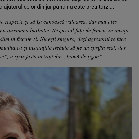
ă ajutorul celor din jur până nu este prea târziu.
se respecte și să își cunoască valoarea, dar mai ales
a nu înseamnă bărbăție. Respectul față de femeie se învață
dăm în fiecare zi. Nu ești singură, deși agresorul te face
unitatea și instituțiile trebuie să fie un sprijin real, dar
ine”, a spus fosta actriță din „Inimă de țigan”.