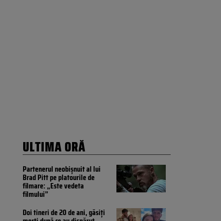
ULTIMA ORĂ
Partenerul neobișnuit al lui
Brad Pitt pe platourile de
filmare: „Este vedeta
filmului”
Doi tineri de 20 de ani, găsiți
morți după ce au dispărut