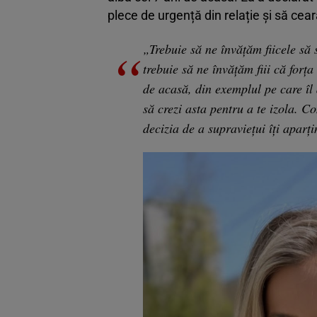
plece de urgență din relație și să cear
„Trebuie să ne învățăm fiicele să 
trebuie să ne învățăm fiii că forț
de acasă, din exemplul pe care îl 
să crezi asta pentru a te izola. Com
decizia de a supraviețui îți aparț