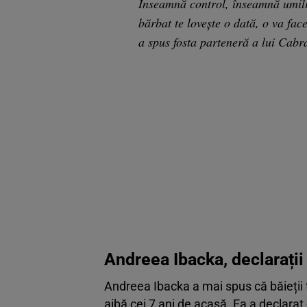
Înseamnă control, înseamnă umilin
bărbat te lovește o dată, o va fac
a spus fosta parteneră a lui Cabra
Andreea Ibacka, declarații
Andreea Ibacka a mai spus că băieții t
aibă cei 7 ani de acasă. Ea a declara