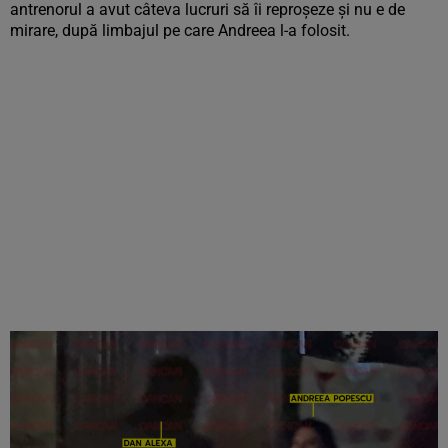
antrenorul a avut câteva lucruri să îi reproșeze și nu e de
mirare, după limbajul pe care Andreea l-a folosit.