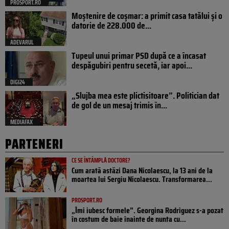
PROSPORT.RO
Moștenire de coșmar: a primit casa tatălui și o
datorie de 228.000 de...
ADEVARUL
Tupeul unui primar PSD după ce a încasat
despăgubiri pentru secetă, iar apoi...
DIGI24
„Slujba mea este plictisitoare”. Politician dat
de gol de un mesaj trimis în...
MEDIAFAX
PARTENERI
CE SE ÎNTÂMPLĂ DOCTORE?
Cum arată astăzi Dana Nicolaescu, la 13 ani de la
moartea lui Sergiu Nicolaescu. Transformarea...
PROSPORT.RO
„Îmi iubesc formele”. Georgina Rodriguez s-a pozat
în costum de baie înainte de nunta cu...