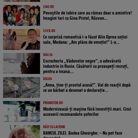
CIAO.RO
Poveştile de iubire care au rămas doar o amintire!
Imagini tari cu Gina Pistol, Răzvan...
CLICK.RO
Ce surpriză romantică i-a făcut Alin Oprea soției
sale, Medana: „Am plâns de emoție!” L-a...
DIGI 24
Escrocheria „Văduvelor negre”, o adevărată
industrie în Rusia. Căsătorii cu proaspeți recruți,
pentru a încasa...
DIGI24
„Anna, ţine-ţi prostul acasă!”. Val de reacții după
ce un bărbat a desenat o declarație...
PROMOTOR.RO
Modernizează-ți mașina fără investiții mari. Cinci
accesorii recomandate șoferilor
RÂZI CU LACRIMI
BANCUL ZILEI. Badea Gheorghe: – Nu pot face