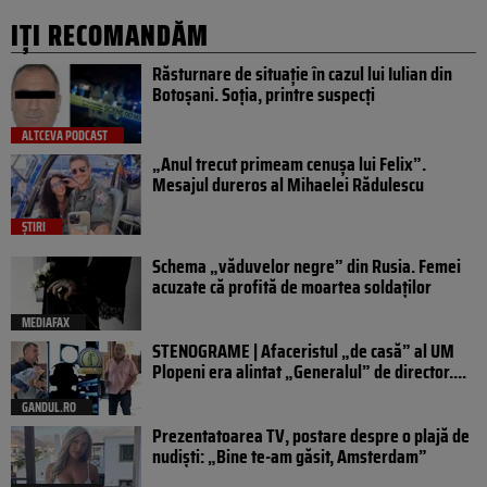
IȚI RECOMANDĂM
Răsturnare de situație în cazul lui Iulian din
Botoșani. Soția, printre suspecți
ALTCEVA PODCAST
„Anul trecut primeam cenușa lui Felix”.
Mesajul dureros al Mihaelei Rădulescu
ȘTIRI
Schema „văduvelor negre” din Rusia. Femei
acuzate că profită de moartea soldaților
MEDIAFAX
STENOGRAME | Afaceristul „de casă” al UM
Plopeni era alintat „Generalul” de director....
GANDUL.RO
Prezentatoarea TV, postare despre o plajă de
nudiști: „Bine te-am găsit, Amsterdam”