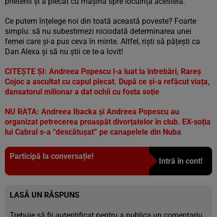
prietenii și a plecat cu mașina spre locuința acesteia.
Ce putem înțelege noi din toată această poveste? Foarte
simplu: să nu subestimezi niciodată determinarea unei
femei care și-a pus ceva în minte. Altfel, riști să pățești ca
Dan Alexa și să nu știi ce te-a lovit!
CITEȘTE ȘI:
Andreea Popescu l-a luat la întrebări, Rareș
Cojoc a ascultat cu capul plecat. După ce și-a refăcut viața,
dansatorul milionar a dat ochii cu fosta soție
NU RATA:
Andreea Ibacka și Andreea Popescu au
organizat petrecerea proaspăt divorțatelor în club. EX-soția
lui Cabral s-a “descătușat” pe canapelele din Nuba
Participă la conversație!
Intră în cont!
LASĂ UN RĂSPUNS
Trebuie să fii
autentificat
pentru a publica un comentariu.