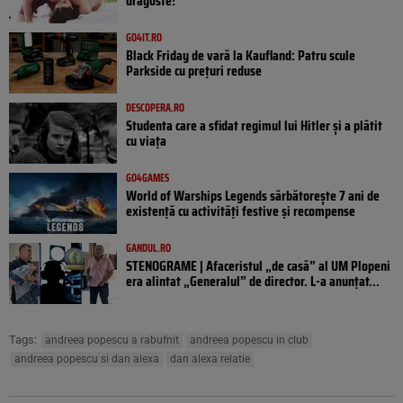
dragoste!
GO4IT.RO
Black Friday de vară la Kaufland: Patru scule
Parkside cu prețuri reduse
DESCOPERA.RO
Studenta care a sfidat regimul lui Hitler și a plătit
cu viața
GO4GAMES
World of Warships Legends sărbătorește 7 ani de
existență cu activități festive și recompense
GANDUL.RO
STENOGRAME | Afaceristul „de casă” al UM Plopeni
era alintat „Generalul” de director. L-a anunțat...
Tags:
andreea popescu a rabufnit
andreea popescu in club
andreea popescu si dan alexa
dan alexa relatie