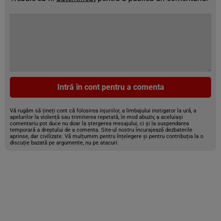
Intră în cont pentru a comenta
Vă rugăm să țineți cont că folosirea injuriilor, a limbajului instigator la ură, a
apelurilor la violență sau trimiterea repetată, în mod abuziv, a aceluiași
comentariu pot duce nu doar la ștergerea mesajului, ci și la suspendarea
temporară a dreptului de a comenta. Site-ul nostru încurajează dezbaterile
aprinse, dar civilizate. Vă mulțumim pentru înțelegere și pentru contribuția la o
discuție bazată pe argumente, nu pe atacuri.