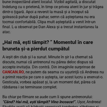
bune inspectând atent localul. Vizibil agitată, a discutat
îndelung cu o prietenă, în timp ce privea atent în jur și trăgea
dintr-o țigară. Apoi a revenit la masă și a început să
golească pahar după pahar, semn că așteptarea nu era
tocmai confortabilă. Clipa mult așteptată a venit într-un
final. L-a observat pe Dan Alexa și a trecut instantaneu la
atac.
„Hai mă, ești tâmpit? ” Momentul în care
bruneta și-a pierdut cumpătul
A ieșit din club și l-a sunat. Minute în șir l-a chemat să
discute, numai că antrenorul nu părea deloc dispus să
accepte invitația. Din contră. Din imaginile surprinse de
CANCAN.RO
, ne putem da seama cu ușurință că Andreea nu
a primit reacția pe care o aștepta, iar acest lucru a enervat-o.
Gesticula, vorbea apăsat și, la un moment dat, părea că
răbdarea i se terminase complet.
Ba chiar pe filmare se aude cum îi spune antrenorului:
“Când? Hai mă, ești tâmpit? Vino încoace!”.
Ușor, Andreea!
Studiile arată că bărbații apreciază tandrețea, răbdarea și