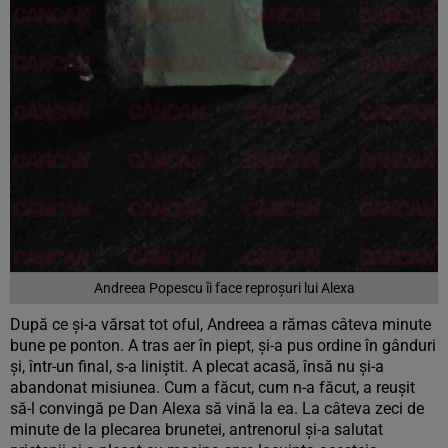
Andreea Popescu îi face reproșuri lui Alexa
După ce și-a vărsat tot oful, Andreea a rămas câteva minute
bune pe ponton. A tras aer în piept, și-a pus ordine în gânduri
și, într-un final, s-a liniștit. A plecat acasă, însă nu și-a
abandonat misiunea. Cum a făcut, cum n-a făcut, a reușit
să-l convingă pe Dan Alexa să vină la ea. La câteva zeci de
minute de la plecarea brunetei, antrenorul și-a salutat