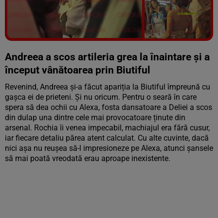
Vezi galeria foto
19 poze
Andreea a scos artileria grea la înaintare și a
început vânătoarea prin Biutiful
Revenind, Andreea și-a făcut apariția la Biutiful împreună cu
gașca ei de prieteni. Și nu oricum. Pentru o seară în care
spera să dea ochii cu Alexa, fosta dansatoare a Deliei a scos
din dulap una dintre cele mai provocatoare ținute din
arsenal. Rochia îi venea impecabil, machiajul era fără cusur,
iar fiecare detaliu părea atent calculat. Cu alte cuvinte, dacă
nici așa nu reușea să-l impresioneze pe Alexa, atunci șansele
să mai poată vreodată erau aproape inexistente.