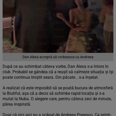
Dan Alexa acceptă să vorbeasca cu Andreea
După ce au schimbat câteva vorbe, Dan Alexa s-a întors în
club. Probabil se gândea că a reușit să calmeze situația și își
poate continua liniștit seara. Din păcate… s-a înșelat.
A realizat că este imposibil să se poată bucura de atmosferă
la Biutiful, așa că a decis să schimbe rapid locația și s-a
mutat la Nuba. O alegere care, pentru câteva zeci de minute,
părea inspirată.
Doar că nici aici nu a scăpat de Andreea Popescu. Ca printr-