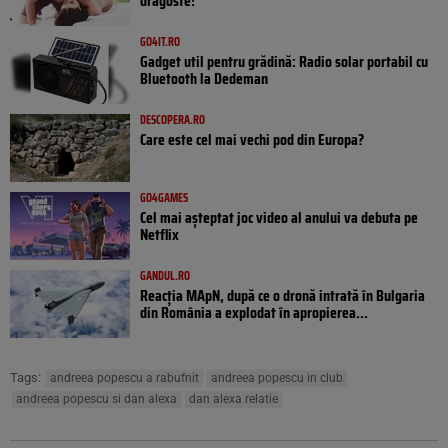
dragoste!
GO4IT.RO
Gadget util pentru grădină: Radio solar portabil cu
Bluetooth la Dedeman
DESCOPERA.RO
Care este cel mai vechi pod din Europa?
GO4GAMES
Cel mai așteptat joc video al anului va debuta pe
Netflix
GANDUL.RO
Reacția MApN, după ce o dronă intrată în Bulgaria
din România a explodat în apropierea...
Tags:
andreea popescu a rabufnit
andreea popescu in club
andreea popescu si dan alexa
dan alexa relatie