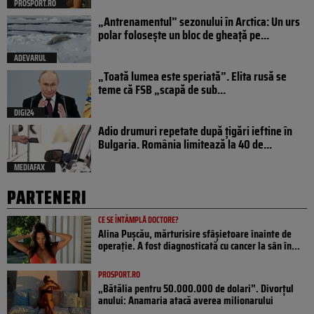
PROSPORT.RO
„Antrenamentul” sezonului în Arctica: Un urs
polar folosește un bloc de gheață pe...
ADEVARUL
„Toată lumea este speriată”. Elita rusă se
teme că FSB „scapă de sub...
DIGI24
Adio drumuri repetate după țigări ieftine în
Bulgaria. România limitează la 40 de...
MEDIAFAX
PARTENERI
CE SE ÎNTÂMPLĂ DOCTORE?
Alina Pușcău, mărturisire sfâșietoare înainte de
operație. A fost diagnosticată cu cancer la sân în...
PROSPORT.RO
„Bătălia pentru 50.000.000 de dolari”. Divorțul
anului: Anamaria atacă averea milionarului