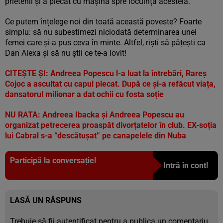
prietenii și a plecat cu mașina spre locuința acesteia.
Ce putem înțelege noi din toată această poveste? Foarte
simplu: să nu subestimezi niciodată determinarea unei
femei care și-a pus ceva în minte. Altfel, riști să pățești ca
Dan Alexa și să nu știi ce te-a lovit!
CITEȘTE ȘI:
Andreea Popescu l-a luat la întrebări, Rareș
Cojoc a ascultat cu capul plecat. După ce și-a refăcut viața,
dansatorul milionar a dat ochii cu fosta soție
NU RATA:
Andreea Ibacka și Andreea Popescu au
organizat petrecerea proaspăt divorțatelor în club. EX-soția
lui Cabral s-a “descătușat” pe canapelele din Nuba
Participă la conversație!
Intră în cont!
LASĂ UN RĂSPUNS
Trebuie să fii
autentificat
pentru a publica un comentariu.