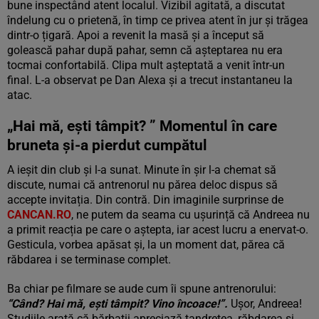
bune inspectând atent localul. Vizibil agitată, a discutat
îndelung cu o prietenă, în timp ce privea atent în jur și trăgea
dintr-o țigară. Apoi a revenit la masă și a început să
golească pahar după pahar, semn că așteptarea nu era
tocmai confortabilă. Clipa mult așteptată a venit într-un
final. L-a observat pe Dan Alexa și a trecut instantaneu la
atac.
„Hai mă, ești tâmpit? ” Momentul în care
bruneta și-a pierdut cumpătul
A ieșit din club și l-a sunat. Minute în șir l-a chemat să
discute, numai că antrenorul nu părea deloc dispus să
accepte invitația. Din contră. Din imaginile surprinse de
CANCAN.RO
, ne putem da seama cu ușurință că Andreea nu
a primit reacția pe care o aștepta, iar acest lucru a enervat-o.
Gesticula, vorbea apăsat și, la un moment dat, părea că
răbdarea i se terminase complet.
Ba chiar pe filmare se aude cum îi spune antrenorului:
“Când? Hai mă, ești tâmpit? Vino încoace!”.
Ușor, Andreea!
Studiile arată că bărbații apreciază tandrețea, răbdarea și