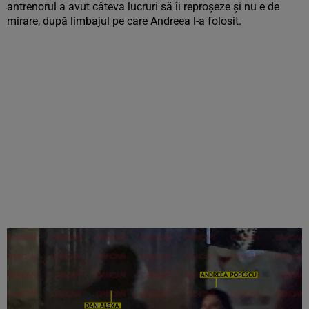
antrenorul a avut câteva lucruri să îi reproșeze și nu e de
mirare, după limbajul pe care Andreea l-a folosit.