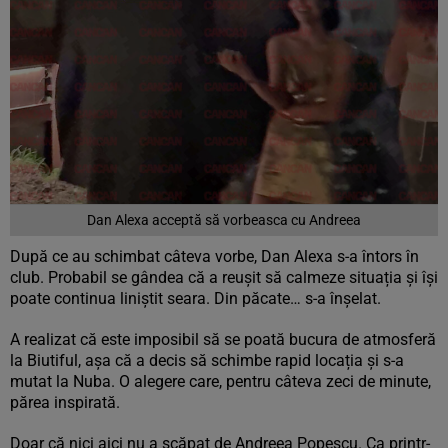
Dan Alexa acceptă să vorbeasca cu Andreea
După ce au schimbat câteva vorbe, Dan Alexa s-a întors în
club. Probabil se gândea că a reușit să calmeze situația și își
poate continua liniștit seara. Din păcate… s-a înșelat.
A realizat că este imposibil să se poată bucura de atmosferă
la Biutiful, așa că a decis să schimbe rapid locația și s-a
mutat la Nuba. O alegere care, pentru câteva zeci de minute,
părea inspirată.
Doar că nici aici nu a scăpat de Andreea Popescu. Ca printr-