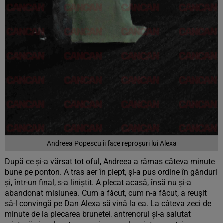
Andreea Popescu îi face reproșuri lui Alexa
După ce și-a vărsat tot oful, Andreea a rămas câteva minute
bune pe ponton. A tras aer în piept, și-a pus ordine în gânduri
și, într-un final, s-a liniștit. A plecat acasă, însă nu și-a
abandonat misiunea. Cum a făcut, cum n-a făcut, a reușit
să-l convingă pe Dan Alexa să vină la ea. La câteva zeci de
minute de la plecarea brunetei, antrenorul și-a salutat