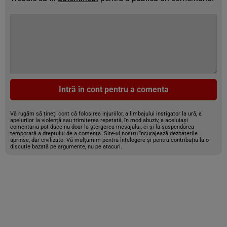
Intră în cont pentru a comenta
Vă rugăm să țineți cont că folosirea injuriilor, a limbajului instigator la ură, a
apelurilor la violență sau trimiterea repetată, în mod abuziv, a aceluiași
comentariu pot duce nu doar la ștergerea mesajului, ci și la suspendarea
temporară a dreptului de a comenta. Site-ul nostru încurajează dezbaterile
aprinse, dar civilizate. Vă mulțumim pentru înțelegere și pentru contribuția la o
discuție bazată pe argumente, nu pe atacuri.