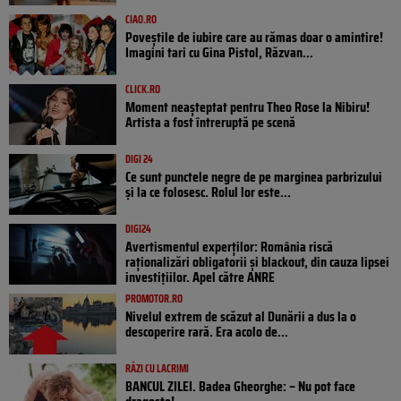
CIAO.RO
Poveştile de iubire care au rămas doar o amintire!
Imagini tari cu Gina Pistol, Răzvan...
CLICK.RO
Moment neașteptat pentru Theo Rose la Nibiru!
Artista a fost întreruptă pe scenă
DIGI 24
Ce sunt punctele negre de pe marginea parbrizului
și la ce folosesc. Rolul lor este...
DIGI24
Avertismentul experților: România riscă
raționalizări obligatorii și blackout, din cauza lipsei
investițiilor. Apel către ANRE
PROMOTOR.RO
Nivelul extrem de scăzut al Dunării a dus la o
descoperire rară. Era acolo de...
RÂZI CU LACRIMI
BANCUL ZILEI. Badea Gheorghe: – Nu pot face