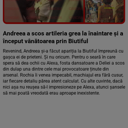
Vezi galeria foto
19 poze
Andreea a scos artileria grea la înaintare și a
început vânătoarea prin Biutiful
Revenind, Andreea și-a făcut apariția la Biutiful împreună cu
gașca ei de prieteni. Și nu oricum. Pentru o seară în care
spera să dea ochii cu Alexa, fosta dansatoare a Deliei a scos
din dulap una dintre cele mai provocatoare ținute din
arsenal. Rochia îi venea impecabil, machiajul era fără cusur,
iar fiecare detaliu părea atent calculat. Cu alte cuvinte, dacă
nici așa nu reușea să-l impresioneze pe Alexa, atunci șansele
să mai poată vreodată erau aproape inexistente.