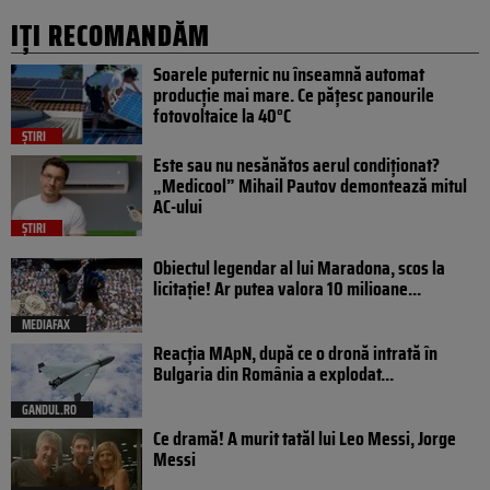
IȚI RECOMANDĂM
Soarele puternic nu înseamnă automat
producție mai mare. Ce pățesc panourile
fotovoltaice la 40°C
ȘTIRI
Este sau nu nesănătos aerul condiționat?
„Medicool” Mihail Pautov demontează mitul
AC-ului
ȘTIRI
Obiectul legendar al lui Maradona, scos la
licitație! Ar putea valora 10 milioane...
MEDIAFAX
Reacția MApN, după ce o dronă intrată în
Bulgaria din România a explodat...
GANDUL.RO
Ce dramă! A murit tatăl lui Leo Messi, Jorge
Messi