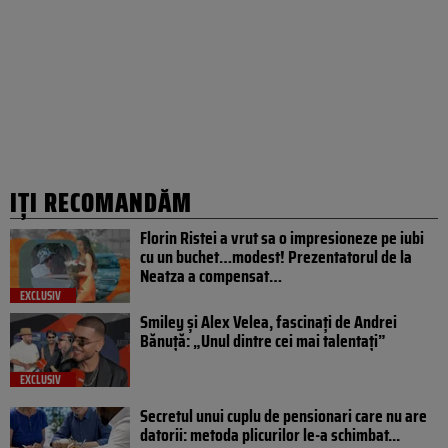
IȚI RECOMANDĂM
Florin Ristei a vrut sa o impresioneze pe iubi
cu un buchet…modest! Prezentatorul de la
Neatza a compensat…
EXCLUSIV
Smiley și Alex Velea, fascinați de Andrei
Bănuță: „Unul dintre cei mai talentați”
EXCLUSIV
Secretul unui cuplu de pensionari care nu are
datorii: metoda plicurilor le-a schimbat...