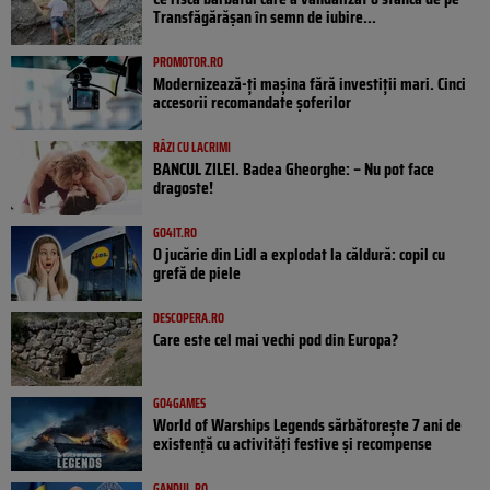
Transfăgărășan în semn de iubire...
PROMOTOR.RO
Modernizează-ți mașina fără investiții mari. Cinci
accesorii recomandate șoferilor
RÂZI CU LACRIMI
BANCUL ZILEI. Badea Gheorghe: – Nu pot face
dragoste!
GO4IT.RO
O jucărie din Lidl a explodat la căldură: copil cu
grefă de piele
DESCOPERA.RO
Care este cel mai vechi pod din Europa?
GO4GAMES
World of Warships Legends sărbătorește 7 ani de
existență cu activități festive și recompense
GANDUL.RO