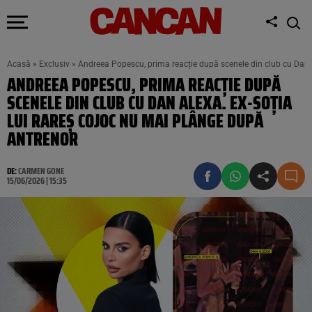
Acasă
»
Exclusiv
»
Andreea Popescu, prima reacție după scenele din club cu Dan 
ANDREEA POPESCU, PRIMA REACȚIE DUPĂ
SCENELE DIN CLUB CU DAN ALEXA. EX-SOȚIA
LUI RAREȘ COJOC NU MAI PLÂNGE DUPĂ
ANTRENOR
DE:
CARMEN GONE
15/06/2026 | 15:35