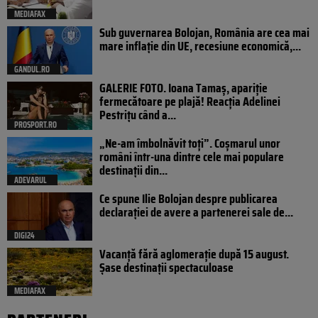
MEDIAFAX
Sub guvernarea Bolojan, România are cea mai
mare inflație din UE, recesiune economică,...
GANDUL.RO
GALERIE FOTO. Ioana Tamaş, apariție
fermecătoare pe plajă! Reacția Adelinei
Pestrițu când a...
PROSPORT.RO
„Ne-am îmbolnăvit toți”. Coșmarul unor
români într-una dintre cele mai populare
destinații din...
ADEVARUL
Ce spune Ilie Bolojan despre publicarea
declarației de avere a partenerei sale de...
DIGI24
Vacanță fără aglomerație după 15 august.
Șase destinații spectaculoase
MEDIAFAX