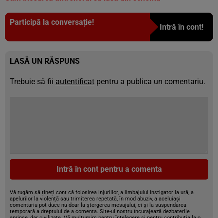
Participă la conversație!
Intră în cont!
LASĂ UN RĂSPUNS
Trebuie să fii
autentificat
pentru a publica un comentariu.
Intră în cont pentru a comenta
Vă rugăm să țineți cont că folosirea injuriilor, a limbajului instigator la ură, a
apelurilor la violență sau trimiterea repetată, în mod abuziv, a aceluiași
comentariu pot duce nu doar la ștergerea mesajului, ci și la suspendarea
temporară a dreptului de a comenta. Site-ul nostru încurajează dezbaterile
aprinse, dar civilizate. Vă mulțumim pentru înțelegere și pentru contribuția la o