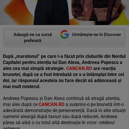
Adaugă-ne ca sursă
Urmărește-ne în Discover
preferată
După „maratonul” pe care l-a făcut prin cluburile din Nordul
Capitalei pentru atenția lui Dan Alexa, Andreea Popescu a
ales cea mai simplă strategie.
CANCAN.RO
are reacția
brunetei, după ce a fost întrebată ce s-a întâmplat între cei
doi, iar răspunsul acesteia nu face decât să adânceasă și
mai mult misterul.
Andreea Popescu și Dan Alexa continuă să atragă atenția,
mai ales după ce
CANCAN.RO
a surprins-o pe brunetă într-o
adevărată demonstrație de perseverență. Dacă în alte situații
oamenii aleargă după taxiuri sau după reduceri, Andreea
părea să aibă o cu totul altă destinație în vizor: celebrul
antrenor.