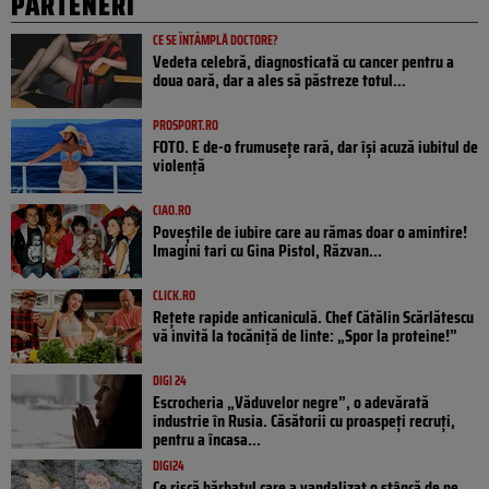
PARTENERI
CE SE ÎNTÂMPLĂ DOCTORE?
Vedeta celebră, diagnosticată cu cancer pentru a
doua oară, dar a ales să păstreze totul...
PROSPORT.RO
FOTO. E de-o frumusețe rară, dar își acuză iubitul de
violență
CIAO.RO
Poveştile de iubire care au rămas doar o amintire!
Imagini tari cu Gina Pistol, Răzvan...
CLICK.RO
Rețete rapide anticaniculă. Chef Cătălin Scărlătescu
vă invită la tocăniță de linte: „Spor la proteine!”
DIGI 24
Escrocheria „Văduvelor negre”, o adevărată
industrie în Rusia. Căsătorii cu proaspeți recruți,
pentru a încasa...
DIGI24
Ce riscă bărbatul care a vandalizat o stâncă de pe