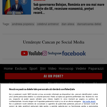
Sub guvernarea Bolojan, România are cea mai mare
inflație din UE, recesiune economică, prețuri
record...
Tags:
andreea popescu
celebrul antrenor
dan alexa
dansatoarea deliei
Urmărește Cancan pe Social Media
Home
Exclusiv
Sport
Știri
Video
Horoscop
Vedete
Paparazzi
AI UN PONT?
Scrie-ne pe Whatsapp
, sună la 0741226226 sau trimite mail la
pont@cancan.ro
Nouă ne pasă ca datele tale personale să rămână confidențiale
Noi și partenerii noștri
1017
stocăm și/sau accesăm informații pe dispozitivul dvs., precum identificatorii cookie
unici pentru prelucrarea datelor cu caracter personal. Puteți accepta sau gestiona preferințele dvs. făcând clic mai
Știri interne
Știri externe
Politică
jos, respectiv vă puteți opune utilizării unui interes legitim în orice moment pe pagina cu politica de
confidențialitate. Aceste alegeri vor fi raportate partenerilor noștri și nu vă vor afecta navigarea.
Mai multe detalii
Noi si partenerii nostri (retelele de socializare si agentiile de publicitate partenere, precum si furnizorii nostri de
servicii de date analitice) prelucram date pentru a permite website-ului sa functioneze, pentru a personaliza