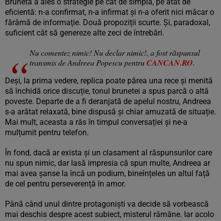
Bruneta a ales o strategie pe cât de simplă, pe atât de
eficientă: n-a confirmat, n-a infirmat și n-a oferit nici măcar o
fărâmă de informație. Două propoziții scurte. Și, paradoxal,
suficient cât să genereze alte zeci de întrebări.
Nu comentez nimic! Nu declar nimic!, a fost răspunsul
transmis de Andreea Popescu pentru
CANCAN.RO.
Deși, la prima vedere, replica poate părea una rece și menită
să închidă orice discuție, tonul brunetei a spus parcă o altă
poveste. Departe de a fi deranjată de apelul nostru, Andreea
s-a arătat relaxată, bine dispusă și chiar amuzată de situație.
Mai mult, aceasta a râs în timpul conversației și ne-a
mulțumit pentru telefon.
În fond, dacă ar exista și un clasament al răspunsurilor care
nu spun nimic, dar lasă impresia că spun multe, Andreea ar
mai avea șanse la încă un podium, bineînțeles un altul față
de cel pentru perseverență în amor.
Până când unul dintre protagoniști va decide să vorbească
mai deschis despre acest subiect, misterul râmăne. Iar acolo