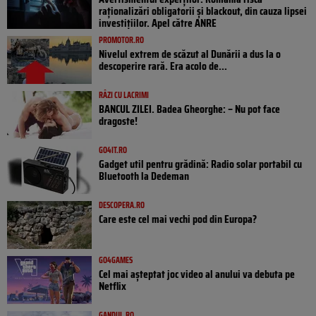
raționalizări obligatorii și blackout, din cauza lipsei
investițiilor. Apel către ANRE
PROMOTOR.RO
Nivelul extrem de scăzut al Dunării a dus la o
descoperire rară. Era acolo de...
RÂZI CU LACRIMI
BANCUL ZILEI. Badea Gheorghe: – Nu pot face
dragoste!
GO4IT.RO
Gadget util pentru grădină: Radio solar portabil cu
Bluetooth la Dedeman
DESCOPERA.RO
Care este cel mai vechi pod din Europa?
GO4GAMES
Cel mai așteptat joc video al anului va debuta pe
Netflix
GANDUL.RO