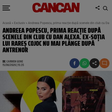
Acasă
»
Exclusiv
»
Andreea Popescu, prima reacție după scenele din club cu Dan 
ANDREEA POPESCU, PRIMA REACȚIE DUPĂ
SCENELE DIN CLUB CU DAN ALEXA. EX-SOȚIA
LUI RAREȘ COJOC NU MAI PLÂNGE DUPĂ
ANTRENOR
DE:
CARMEN GONE
15/06/2026 | 15:35