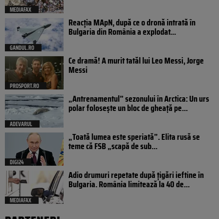
MEDIAFAX
Reacția MApN, după ce o dronă intrată în
Bulgaria din România a explodat...
GANDUL.RO
Ce dramă! A murit tatăl lui Leo Messi, Jorge
Messi
PROSPORT.RO
„Antrenamentul” sezonului în Arctica: Un urs
polar folosește un bloc de gheață pe...
ADEVARUL
„Toată lumea este speriată”. Elita rusă se
teme că FSB „scapă de sub...
DIGI24
Adio drumuri repetate după țigări ieftine în
Bulgaria. România limitează la 40 de...
MEDIAFAX