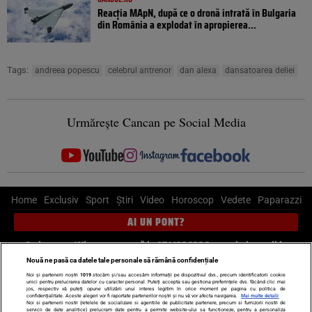
Reacția MApN, după ce o dronă intrată în Bulgaria
din România a explodat în apropierea...
Tags:
andreea popescu
celebrul antrenor
dan alexa
dansatoarea deliei
Urmărește Cancan pe Social Media
Home
Exclusiv
Sport
Știri
Video
Horoscop
Vedete
Paparazzi
AI UN PONT?
Scrie-ne pe Whatsapp
, sună la 0741226226 sau trimite mail la
pont@cancan.ro
Nouă ne pasă ca datele tale personale să rămână confidențiale
Noi și partenerii noștri
1019
stocăm și/sau accesăm informații pe dispozitivul dvs., precum identificatorii cookie
unici pentru prelucrarea datelor cu caracter personal. Puteți accepta sau gestiona preferințele dvs. făcând clic mai
Știri interne
Știri externe
Politică
jos, respectiv vă puteți opune utilizării unui interes legitim în orice moment pe pagina cu politica de
confidențialitate. Aceste alegeri vor fi raportate partenerilor noștri și nu vă vor afecta navigarea.
Mai multe detalii
Noi si partenerii nostri (retelele de socializare si agentiile de publicitate partenere, precum si furnizorii nostri de
servicii de date analitice) prelucram date pentru a permite website-ului sa functioneze, pentru a personaliza