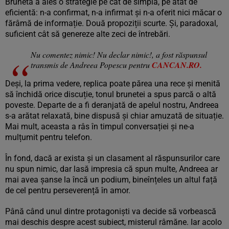
Bruneta a ales o strategie pe cât de simplă, pe atât de
eficientă: n-a confirmat, n-a infirmat și n-a oferit nici măcar o
fărâmă de informație. Două propoziții scurte. Și, paradoxal,
suficient cât să genereze alte zeci de întrebări.
Nu comentez nimic! Nu declar nimic!, a fost răspunsul
transmis de Andreea Popescu pentru
CANCAN.RO.
Deși, la prima vedere, replica poate părea una rece și menită
să închidă orice discuție, tonul brunetei a spus parcă o altă
poveste. Departe de a fi deranjată de apelul nostru, Andreea
s-a arătat relaxată, bine dispusă și chiar amuzată de situație.
Mai mult, aceasta a râs în timpul conversației și ne-a
mulțumit pentru telefon.
În fond, dacă ar exista și un clasament al răspunsurilor care
nu spun nimic, dar lasă impresia că spun multe, Andreea ar
mai avea șanse la încă un podium, bineînțeles un altul față
de cel pentru perseverență în amor.
Până când unul dintre protagoniști va decide să vorbească
mai deschis despre acest subiect, misterul râmăne. Iar acolo