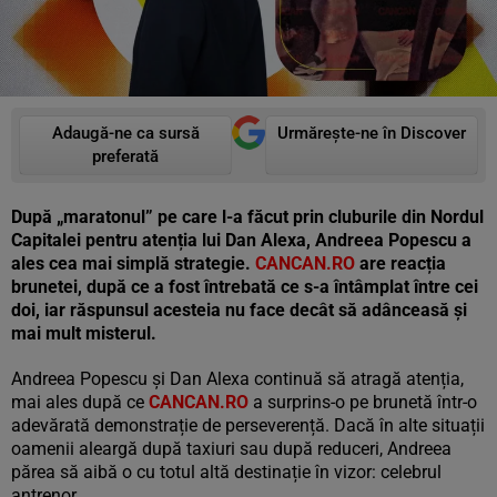
Adaugă-ne ca sursă
Urmărește-ne în Discover
preferată
După „maratonul” pe care l-a făcut prin cluburile din Nordul
Capitalei pentru atenția lui Dan Alexa, Andreea Popescu a
ales cea mai simplă strategie.
CANCAN.RO
are reacția
brunetei, după ce a fost întrebată ce s-a întâmplat între cei
doi, iar răspunsul acesteia nu face decât să adânceasă și
mai mult misterul.
Andreea Popescu și Dan Alexa continuă să atragă atenția,
mai ales după ce
CANCAN.RO
a surprins-o pe brunetă într-o
adevărată demonstrație de perseverență. Dacă în alte situații
oamenii aleargă după taxiuri sau după reduceri, Andreea
părea să aibă o cu totul altă destinație în vizor: celebrul
antrenor.