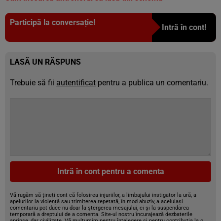
Participă la conversație!
Intră în cont!
LASĂ UN RĂSPUNS
Trebuie să fii
autentificat
pentru a publica un comentariu.
Intră în cont pentru a comenta
Vă rugăm să țineți cont că folosirea injuriilor, a limbajului instigator la ură, a
apelurilor la violență sau trimiterea repetată, în mod abuziv, a aceluiași
comentariu pot duce nu doar la ștergerea mesajului, ci și la suspendarea
temporară a dreptului de a comenta. Site-ul nostru încurajează dezbaterile
aprinse, dar civilizate. Vă mulțumim pentru înțelegere și pentru contribuția la o