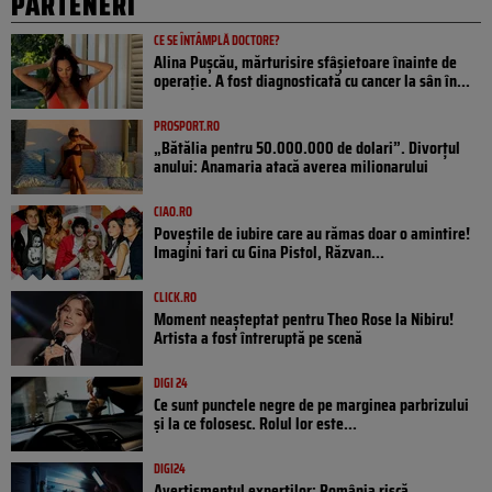
PARTENERI
CE SE ÎNTÂMPLĂ DOCTORE?
Alina Pușcău, mărturisire sfâșietoare înainte de
operație. A fost diagnosticată cu cancer la sân în...
PROSPORT.RO
„Bătălia pentru 50.000.000 de dolari”. Divorțul
anului: Anamaria atacă averea milionarului
CIAO.RO
Poveştile de iubire care au rămas doar o amintire!
Imagini tari cu Gina Pistol, Răzvan...
CLICK.RO
Moment neașteptat pentru Theo Rose la Nibiru!
Artista a fost întreruptă pe scenă
DIGI 24
Ce sunt punctele negre de pe marginea parbrizului
și la ce folosesc. Rolul lor este...
DIGI24
Avertismentul experților: România riscă