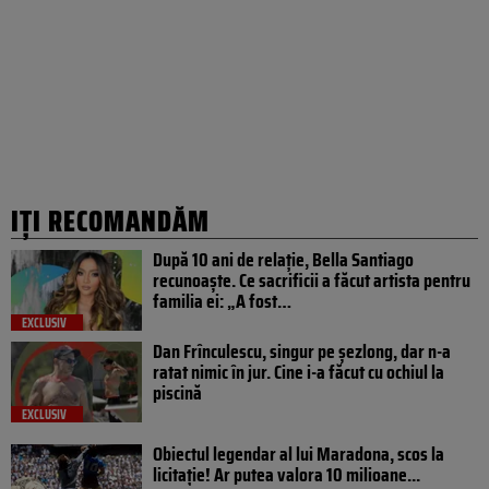
IȚI RECOMANDĂM
După 10 ani de relație, Bella Santiago
recunoaște. Ce sacrificii a făcut artista pentru
familia ei: „A fost…
EXCLUSIV
Dan Frînculescu, singur pe șezlong, dar n-a
ratat nimic în jur. Cine i-a făcut cu ochiul la
piscină
EXCLUSIV
Obiectul legendar al lui Maradona, scos la
licitație! Ar putea valora 10 milioane...