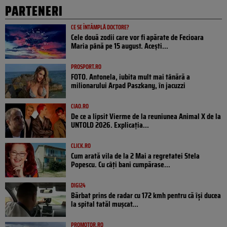
PARTENERI
CE SE ÎNTÂMPLĂ DOCTORE?
Cele două zodii care vor fi apărate de Fecioara
Maria până pe 15 august. Acești...
PROSPORT.RO
FOTO. Antonela, iubita mult mai tânără a
milionarului Arpad Paszkany, în jacuzzi
CIAO.RO
De ce a lipsit Vierme de la reuniunea Animal X de la
UNTOLD 2026. Explicația...
CLICK.RO
Cum arată vila de la 2 Mai a regretatei Stela
Popescu. Cu câți bani cumpărase...
DIGI24
Bărbat prins de radar cu 172 kmh pentru că își ducea
la spital tatăl muşcat...
PROMOTOR.RO