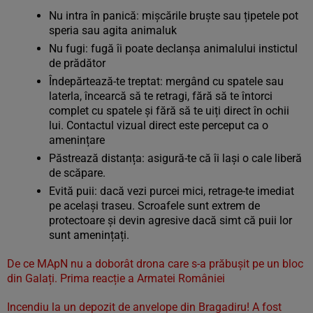
Nu intra în panică: mișcările bruște sau țipetele pot
speria sau agita animaluk
Nu fugi: fugă îi poate declanșa animalului instictul
de prădător
Îndepărtează-te treptat: mergând cu spatele sau
laterla, încearcă să te retragi, fără să te întorci
complet cu spatele și fără să te uiți direct în ochii
lui. Contactul vizual direct este perceput ca o
amenințare
Păstrează distanța: asigură-te că îi lași o cale liberă
de scăpare.
Evită puii: dacă vezi purcei mici, retrage-te imediat
pe același traseu. Scroafele sunt extrem de
protectoare și devin agresive dacă simt că puii lor
sunt amenințați.
De ce MApN nu a doborât drona care s-a prăbușit pe un bloc
din Galați. Prima reacție a Armatei României
Incendiu la un depozit de anvelope din Bragadiru! A fost