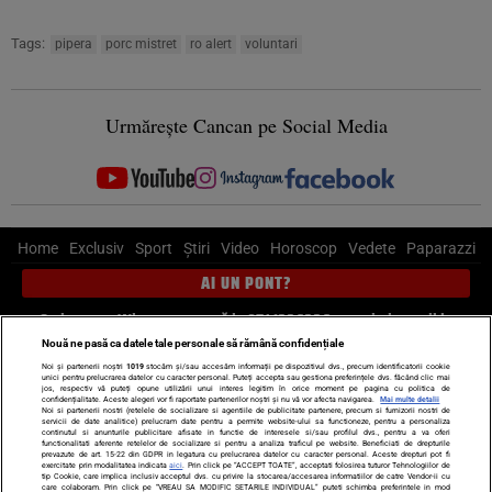
Tags:
pipera
porc mistret
ro alert
voluntari
Urmărește Cancan pe Social Media
Home
Exclusiv
Sport
Știri
Video
Horoscop
Vedete
Paparazzi
AI UN PONT?
Scrie-ne pe Whatsapp
, sună la 0741226226 sau trimite mail la
pont@cancan.ro
Nouă ne pasă ca datele tale personale să rămână confidențiale
Noi și partenerii noștri
1019
stocăm și/sau accesăm informații pe dispozitivul dvs., precum identificatorii cookie
unici pentru prelucrarea datelor cu caracter personal. Puteți accepta sau gestiona preferințele dvs. făcând clic mai
Știri interne
Știri externe
Politică
jos, respectiv vă puteți opune utilizării unui interes legitim în orice moment pe pagina cu politica de
confidențialitate. Aceste alegeri vor fi raportate partenerilor noștri și nu vă vor afecta navigarea.
Mai multe detalii
Noi si partenerii nostri (retelele de socializare si agentiile de publicitate partenere, precum si furnizorii nostri de
servicii de date analitice) prelucram date pentru a permite website-ului sa functioneze, pentru a personaliza
Ultimele stiri
Diete
Insula Iubirii
Dictionar de vise
LIFE STYLE
continutul si anunturile publicitare afisate in functie de interesele si/sau profilul dvs., pentru a va oferi
functionalitati aferente retelelor de socializare si pentru a analiza traficul pe website. Beneficiati de drepturile
Horoscop
prevazute de art. 15-22 din GDPR in legatura cu prelucrarea datelor cu caracter personal. Aceste drepturi pot fi
exercitate prin modalitatea indicata
aici
. Prin click pe “ACCEPT TOATE”, acceptati folosirea tuturor Tehnologiilor de
tip Cookie, care implica inclusiv acceptul dvs. cu privire la stocarea/accesarea informatiilor de catre Vendor-ii cu
Echipa editorială
Termeni si condiții
Politica de confidențialitate
care colaboram. Prin click pe “VREAU SA MODIFIC SETARILE INDIVIDUAL” puteti schimba preferintele in mod