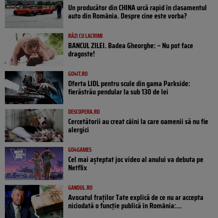
Un producător din CHINA urcă rapid în clasamentul
auto din România. Despre cine este vorba?
RÂZI CU LACRIMI
BANCUL ZILEI. Badea Gheorghe: – Nu pot face
dragoste!
GO4IT.RO
Oferta LIDL pentru scule din gama Parkside:
fierăstrău pendular la sub 130 de lei
DESCOPERA.RO
Cercetătorii au creat câini la care oamenii să nu fie
alergici
GO4GAMES
Cel mai așteptat joc video al anului va debuta pe
Netflix
GANDUL.RO
Avocatul fraților Tate explică de ce nu ar accepta
niciodată o funcție publică în România:...