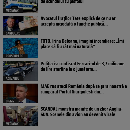
de scandalul cu pistolul
MEDIAFAX
Avocatul fraților Tate explică de ce nu ar
accepta niciodată o funcție publică...
GANDUL.RO
FOTO. Irina Deleanu, imagini incendiare: „Îmi
place să fiu cât mai naturală”
PROSPORT.RO
Poliția i-a confiscat Ferrari-ul de 3,7 milioane
de lire sterline la o jumătate...
ADEVARUL
MAE rus atacă România după ce țara noastră a
cumpărat Portul Giurgiulești din...
DIGI24
SCANDAL monstru înainte de un zbor Anglia-
SUA. Scenele din avion au devenit virale
MEDIAFAX