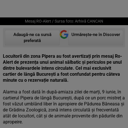
Mesaj RO-Alert / Sursa foto: Arhivă CANCAN
Adaugă-ne ca sursă
Urmărește-ne în Discover
preferată
Locuitorii din zona Pipera au fost avertizați prin mesaj Ro-
Alert de prezența unui animal sălbatic și periculos pe unul
dintre bulevardele intens circulate. Cel mai exclusivit
cartier de lângă București a fost confundat pentru câteva
minute cu o rezervație naturală.
Alarma a fost dată în după-amiaza zilei de marți, 9 iunie, în
cartierul Pipera de lângă București, după ce un porc mistreț a
fost văzut umblând liber în apropiere de Pădurea Băneasa și
de Grădina Zoologică, zonă intens circulată și frecventată
atât de locuitori, cât și de animale provenite din pădurile din
apropeire.