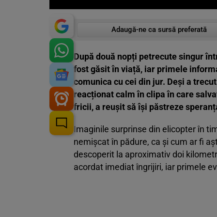
Adaugă-ne ca sursă preferată
După două nopți petrecute singur înt
fost găsit în viață, iar primele inform
comunica cu cei din jur. Deși a trecu
reacționat calm în clipa în care salvat
fricii, a reușit să își păstreze speranț
Imaginile surprinse din elicopter în t
nemișcat în pădure, ca și cum ar fi aște
descoperit la aproximativ doi kilometr
acordat imediat îngrijiri, iar primele ev