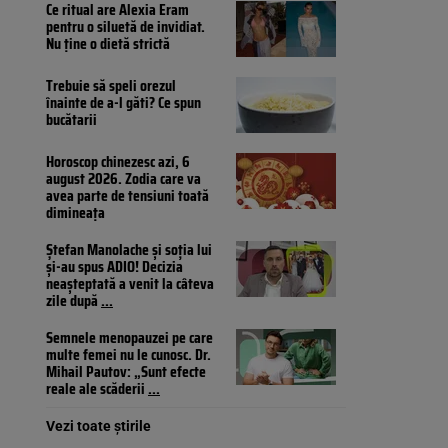
Ce ritual are Alexia Eram
pentru o siluetă de invidiat.
Nu ține o dietă strictă
Trebuie să speli orezul
înainte de a-l găti? Ce spun
bucătarii
Horoscop chinezesc azi, 6
august 2026. Zodia care va
avea parte de tensiuni toată
dimineața
Ștefan Manolache și soția lui
și-au spus ADIO! Decizia
neașteptată a venit la câteva
zile după
...
Semnele menopauzei pe care
multe femei nu le cunosc. Dr.
Mihail Pautov: „Sunt efecte
reale ale scăderii
...
Vezi toate știrile