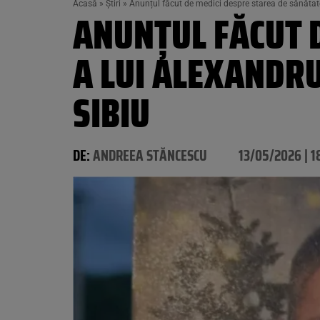
Acasă
»
Știri
»
Anunțul făcut de medici despre starea de sănătate 
ANUNȚUL FĂCUT 
A LUI ALEXANDRU
SIBIU
DE:
ANDREEA STĂNCESCU
13/05/2026 | 1