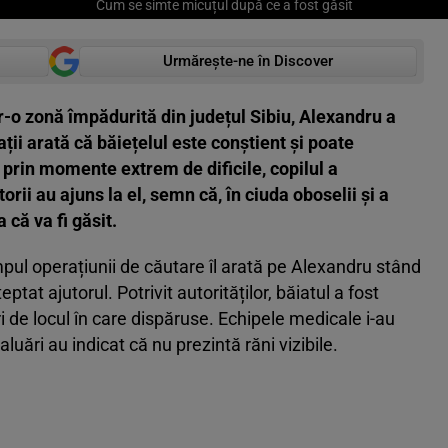
Cum se simte micuțul după ce a fost găsit
Urmărește-ne în Discover
r-o zonă împădurită din județul Sibiu, Alexandru a
ații arată că băiețelul este conștient și poate
t prin momente extrem de dificile, copilul a
orii au ajuns la el, semn că, în ciuda oboselii și a
a că va fi găsit.
impul operațiunii de căutare îl arată pe Alexandru stând
ptat ajutorul. Potrivit autorităților, băiatul a fost
i de locul în care dispăruse. Echipele medicale i-au
aluări au indicat că nu prezintă răni vizibile.