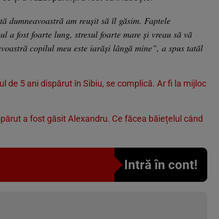
tă dumneavoastră am reușit să îl găsim. Faptele
 a fost foarte lung, stresul foarte mare și vreau să vă
oastră copilul meu este iarăși lângă mine”, a spus tatăl
l de 5 ani dispărut în Sibiu, se complică. Ar fi la mijloc
părut a fost găsit Alexandru. Ce făcea băiețelul când
Intră în cont!