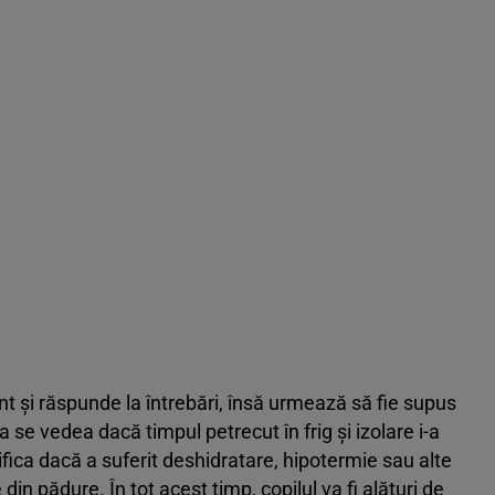
t și răspunde la întrebări, însă urmează să fie supus
 se vedea dacă timpul petrecut în frig și izolare i-a
ifica dacă a suferit deshidratare, hipotermie sau alte
din pădure. În tot acest timp, copilul va fi alături de