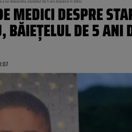
a lui Alexandru, băiețelul de 5 ani dispărut în Sibiu
DE MEDICI DESPRE STA
, BĂIEȚELUL DE 5 ANI 
8:07