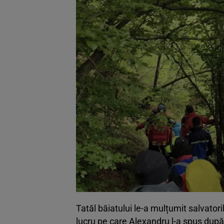
Tatăl băiatului le-a mulțumit salvatori
lucru pe care Alexandru l-a spus după c