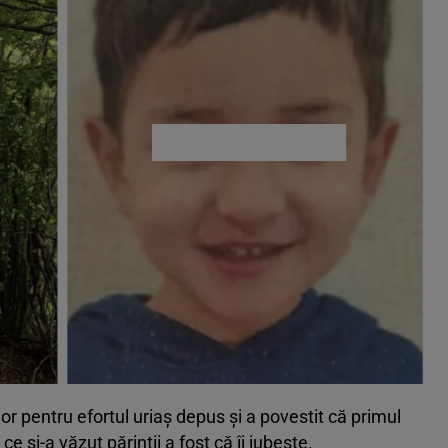
lor pentru efortul uriaș depus și a povestit că primul
e și-a văzut părinții a fost că îi iubește.