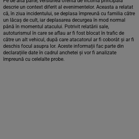
Pe de altă parte, versiunea oferită de victima principală
descrie un context diferit al evenimentelor. Aceasta a relatat
că, în ziua incidentului, se deplasa împreună cu familia către
un lăcaș de cult, iar deplasarea decurgea în mod normal
până în momentul atacului. Potrivit relatării sale,
autoturismul în care se aflau ar fi fost blocat în trafic de
către un alt vehicul, după care atacatorul ar fi coborât și ar fi
deschis focul asupra lor. Aceste informații fac parte din
declarațiile date în cadrul anchetei și vor fi analizate
împreună cu celelalte probe.