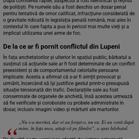
După comiterea faptei, suspectul a fost identificat și reținut
de polițiști. Pe numele său a fost deschis un dosar penal
pentru tentativă de omor calificat, infracțiune considerată de
o gravitate ridicată în legislația penală română, mai ales în
contextul în care fapta a pus în pericol mai multe vieți și a
implicat utilizarea unei arme de foc.
De la ce ar fi pornit conflictul din Lupeni
În fața anchetatorilor și ulterior în spațiul public, bărbatul a
susținut că acțiunile sale ar fi fost determinate de un conflict
preexistent și de comportamentul celorlalte persoane
implicate. Acesta a afirmat că s-ar fi simțit provocat și
urmărit, încercând să își justifice gestul printr-o presupusă
situație tensionată din trafic. Declarațiile sale au fost
consemnate de organele de anchetă, însă acestea urmează
să fie verificate și coroborate cu probele administrate în
dosar, inclusiv imagini video și mărturii ale martorilor.
„Nu s-a meritat, dar ei au forțat-o, nu eu. Ei au venit după
mine, în fața mea, uitați-vă pe filmări”, a spus bărbatul.