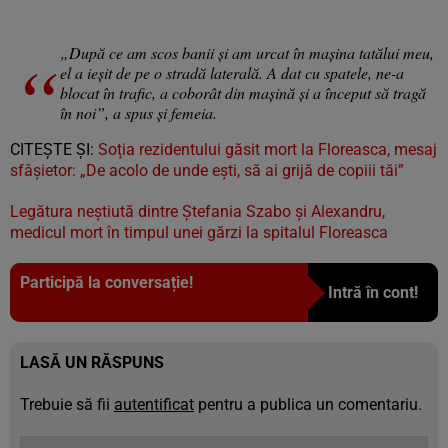
„După ce am scos banii și am urcat în mașina tatălui meu,
el a ieșit de pe o stradă laterală. A dat cu spatele, ne-a
blocat în trafic, a coborât din mașină și a început să tragă
în noi”, a spus și femeia.
CITEȘTE ȘI:
Soția rezidentului găsit mort la Floreasca, mesaj
sfâșietor: „De acolo de unde ești, să ai grijă de copiii tăi”
Legătura neștiută dintre Ștefania Szabo și Alexandru,
medicul mort în timpul unei gărzi la spitalul Floreasca
Participă la conversație!
Intră în cont!
LASĂ UN RĂSPUNS
Trebuie să fii
autentificat
pentru a publica un comentariu.