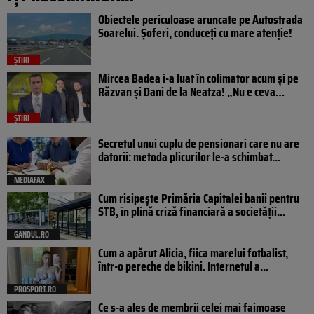
Obiectele periculoase aruncate pe Autostrada
Soarelui. Șoferi, conduceți cu mare atenție!
ȘTIRI
Mircea Badea i-a luat în colimator acum și pe
Răzvan și Dani de la Neatza! „Nu e ceva…
ȘTIRI
Secretul unui cuplu de pensionari care nu are
datorii: metoda plicurilor le-a schimbat...
MEDIAFAX
Cum risipește Primăria Capitalei banii pentru
STB, în plină criză financiară a societății...
GANDUL.RO
Cum a apărut Alicia, fiica marelui fotbalist,
într-o pereche de bikini. Internetul a...
PROSPORT.RO
Ce s-a ales de membrii celei mai faimoase