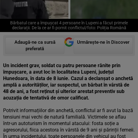
Bărbatul care a împușcat 4 persoane în Lupeni a făcut primele
declarații. De la ce ar fi pornit conflictul/foto: Poliția Română
Adaugă-ne ca sursă
Urmărește-ne în Discover
preferată
Un incident grav, soldat cu patru persoane rănite prin
împușcare, a avut loc în localitatea Lupeni, județul
Hunedoara, în data de 8 iunie. Cazul a declanșat o anchetă
amplă a autorităților, iar suspectul, un bărbat în vârstă de
48 de ani, a fost reținut și ulterior arestat preventiv sub
acuzația de tentativă de omor calificat.
Potrivit informațiilor din anchetă, conflictul ar fi avut la bază
tensiuni mai vechi de natură familială. Victimele se aflau
într-un autoturism în momentul atacului: fosta soție a
agresorului, fiica acestora în vârstă de 9 ani și părinții femeii.
În urma incidentului, toate persoanele din vehicul au fost