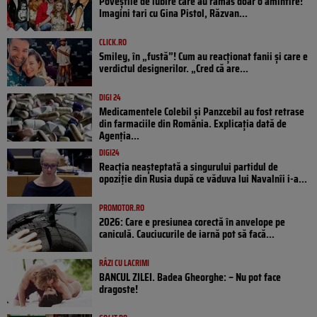
Poveştile de iubire care au rămas doar o amintire!
Imagini tari cu Gina Pistol, Răzvan...
CLICK.RO
Smiley, în „fustă”! Cum au reacționat fanii și care e
verdictul designerilor. „Cred că are...
DIGI 24
Medicamentele Colebil și Panzcebil au fost retrase
din farmaciile din România. Explicația dată de
Agenția...
DIGI24
Reacția neașteptată a singurului partidul de
opoziţie din Rusia după ce văduva lui Navalnîi i-a...
PROMOTOR.RO
2026: Care e presiunea corectă în anvelope pe
caniculă. Cauciucurile de iarnă pot să facă...
RÂZI CU LACRIMI
BANCUL ZILEI. Badea Gheorghe: – Nu pot face
dragoste!