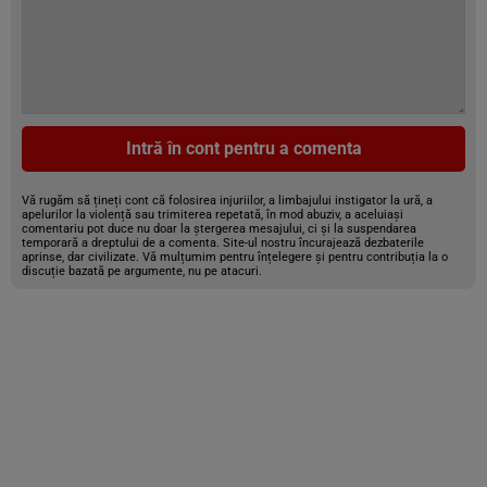
Intră în cont pentru a comenta
Vă rugăm să țineți cont că folosirea injuriilor, a limbajului instigator la ură, a
apelurilor la violență sau trimiterea repetată, în mod abuziv, a aceluiași
comentariu pot duce nu doar la ștergerea mesajului, ci și la suspendarea
temporară a dreptului de a comenta. Site-ul nostru încurajează dezbaterile
aprinse, dar civilizate. Vă mulțumim pentru înțelegere și pentru contribuția la o
discuție bazată pe argumente, nu pe atacuri.