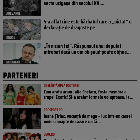
secte ucigașe din secolul XX....
ADEVARUL
S-a aflat cine este bărbatul care a „pictat” o
declarație de dragoste pe...
DIGI24
„În niciun fel”. Răspunsul unui deputat
întrebat dacă un om obișnuit poate obține...
MEDIAFAX
PARTENERI
CE SE ÎNTÂMPLĂ DOCTORE?
Cum arată acum Julia Chelaru, fosta membră a
trupei Exotic! Și-a etalat formele voluptoase, la...
PROSPORT.RO
Ioana Țiriac, vacanță de mega – lux într-un castel
unde o noapte de cazare costă...
CIAO.RO