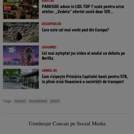
GO4IT.RO
PARKSIDE aduce în LIDL TOP 7 scule pentru orice
atelier. „Vedeta” ofertei costă doar 129...
DESCOPERA.RO
Care este cel mai vechi pod din Europa?
GO4GAMES
Cel mai așteptat joc video al anului va debuta pe
Netflix
GANDUL.RO
Cum risipește Primăria Capitalei banii pentru STB,
în plină criză financiară a societății de transport
Tags:
barbat
hunedoara
pistol
Urmărește Cancan pe Social Media