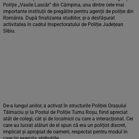
Poliție „Vasile Lascăr” din Câmpina, una dintre cele mai
importante instituții de pregătire pentru agenții de poliție din
România. După finalizarea studiilor, și-a desfășurat
activitatea în cadrul Inspectoratului de Poliție Județean
Sibiu.
De-a lungul anilor, a activat în structurile Poliției Orașului
Tălmaciu și la Postul de Poliție Turnu Roșu, fiind apreciat
atât de colegi, cât și de localnicii cu care a interacționat. Cei
care au lucrat alături de el spun că era un polițist discret,
implicat și apropiat de oameni, respectat pentru modul în
care își exercita atribuțiile.