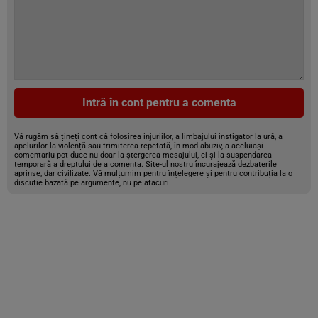
Intră în cont pentru a comenta
Vă rugăm să țineți cont că folosirea injuriilor, a limbajului instigator la ură, a
apelurilor la violență sau trimiterea repetată, în mod abuziv, a aceluiași
comentariu pot duce nu doar la ștergerea mesajului, ci și la suspendarea
temporară a dreptului de a comenta. Site-ul nostru încurajează dezbaterile
aprinse, dar civilizate. Vă mulțumim pentru înțelegere și pentru contribuția la o
discuție bazată pe argumente, nu pe atacuri.