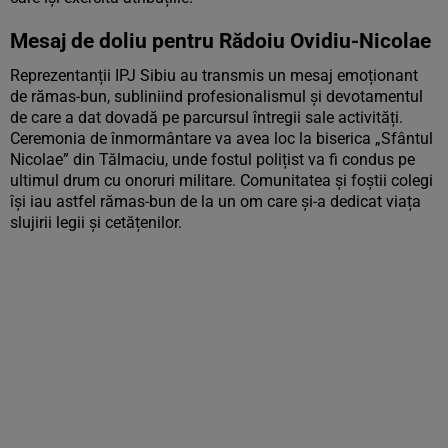
Mesaj de doliu pentru Rădoiu Ovidiu-Nicolae
Reprezentanții IPJ Sibiu au transmis un mesaj emoționant
de rămas-bun, subliniind profesionalismul și devotamentul
de care a dat dovadă pe parcursul întregii sale activități.
Ceremonia de înmormântare va avea loc la biserica „Sfântul
Nicolae” din Tălmaciu, unde fostul polițist va fi condus pe
ultimul drum cu onoruri militare. Comunitatea și foștii colegi
își iau astfel rămas-bun de la un om care și-a dedicat viața
slujirii legii și cetățenilor.