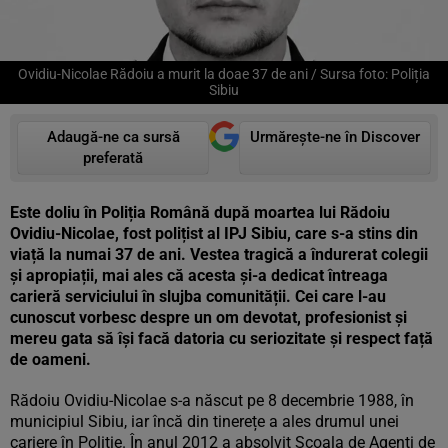
Ovidiu-Nicolae Rădoiu a murit la doae 37 de ani / Sursa foto: Poliția
Sibiu
Adaugă-ne ca sursă
Urmărește-ne în Discover
preferată
Este doliu în Poliția Română după moartea lui Rădoiu
Ovidiu-Nicolae, fost polițist al IPJ Sibiu, care s-a stins din
viață la numai 37 de ani. Vestea tragică a îndurerat colegii
și apropiații, mai ales că acesta și-a dedicat întreaga
carieră serviciului în slujba comunității. Cei care l-au
cunoscut vorbesc despre un om devotat, profesionist și
mereu gata să își facă datoria cu seriozitate și respect față
de oameni.
Rădoiu Ovidiu-Nicolae s-a născut pe 8 decembrie 1988, în
municipiul Sibiu, iar încă din tinerețe a ales drumul unei
cariere în Poliție. În anul 2012 a absolvit Școala de Agenți de