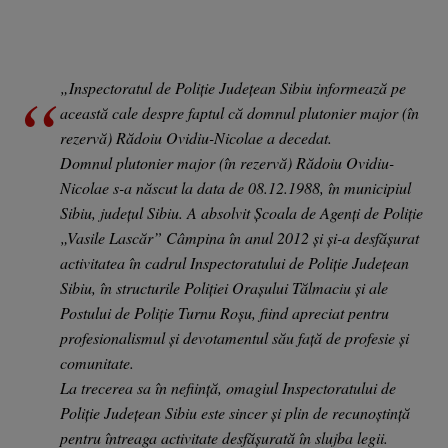
„Inspectoratul de Poliție Județean Sibiu informează pe
această cale despre faptul că domnul plutonier major (în
rezervă) Rădoiu Ovidiu-Nicolae a decedat.
Domnul plutonier major (în rezervă) Rădoiu Ovidiu-
Nicolae s-a născut la data de 08.12.1988, în municipiul
Sibiu, județul Sibiu. A absolvit Școala de Agenți de Poliție
„Vasile Lascăr” Câmpina în anul 2012 și și-a desfășurat
activitatea în cadrul Inspectoratului de Poliție Județean
Sibiu, în structurile Poliției Orașului Tălmaciu și ale
Postului de Poliție Turnu Roșu, fiind apreciat pentru
profesionalismul și devotamentul său față de profesie și
comunitate.
La trecerea sa în neființă, omagiul Inspectoratului de
Poliție Județean Sibiu este sincer și plin de recunoștință
pentru întreaga activitate desfășurată în slujba legii.