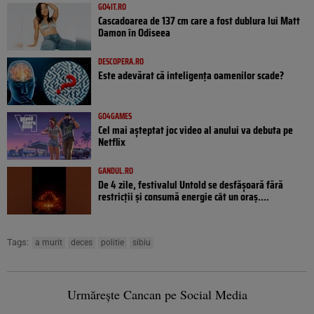
GO4IT.RO
Cascadoarea de 137 cm care a fost dublura lui Matt
Damon în Odiseea
DESCOPERA.RO
Este adevărat că inteligența oamenilor scade?
GO4GAMES
Cel mai așteptat joc video al anului va debuta pe
Netflix
GANDUL.RO
De 4 zile, festivalul Untold se desfășoară fără
restricții și consumă energie cât un oraș....
Tags:
a murit
deces
politie
sibiu
Urmărește Cancan pe Social Media