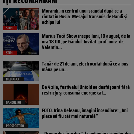
IȚI RECOMANDĂM
Morandi, în centrul unui scandal după ce a
cântat în Rusia. Mesajul transmis de Randi și
echipa lui
ȘTIRI
Marius Tucă Show începe luni, 10 august, de la
ora 18.00, pe Gândul. Invitat: prof. univ. dr.
Valentin…
ȘTIRI
Tânăr de 21 de ani, electrocutat după ce a pus
mâna pe un...
MEDIAFAX
De 4 zile, festivalul Untold se desfășoară fără
restricții și consumă energie cât...
GANDUL.RO
FOTO. Irina Deleanu, imagini incendiare: „Îmi
place să fiu cât mai naturală”
PROSPORT.RO
„Drogurile săracilor”, la îndemâna copiilor din