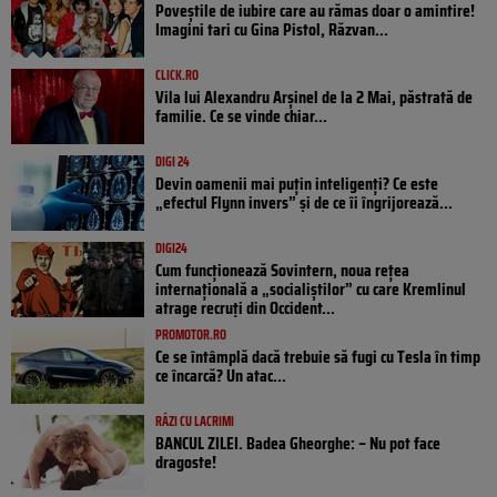
Poveştile de iubire care au rămas doar o amintire!
Imagini tari cu Gina Pistol, Răzvan...
CLICK.RO
Vila lui Alexandru Arșinel de la 2 Mai, păstrată de
familie. Ce se vinde chiar...
DIGI 24
Devin oamenii mai puțin inteligenți? Ce este
„efectul Flynn invers” și de ce îi îngrijorează...
DIGI24
Cum funcționează Sovintern, noua rețea
internațională a „socialiștilor” cu care Kremlinul
atrage recruți din Occident...
PROMOTOR.RO
Ce se întâmplă dacă trebuie să fugi cu Tesla în timp
ce încarcă? Un atac...
RÂZI CU LACRIMI
BANCUL ZILEI. Badea Gheorghe: – Nu pot face
dragoste!