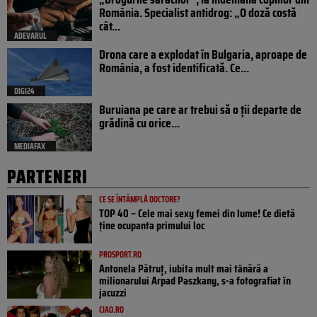
România. Specialist antidrog: „O doză costă
cât...
ADEVARUL
Drona care a explodat în Bulgaria, aproape de
România, a fost identificată. Ce...
DIGI24
Buruiana pe care ar trebui să o ții departe de
grădină cu orice...
MEDIAFAX
PARTENERI
CE SE ÎNTÂMPLĂ DOCTORE?
TOP 40 – Cele mai sexy femei din lume! Ce dietă
ține ocupanta primului loc
PROSPORT.RO
Antonela Pătruț, iubita mult mai tânără a
milionarului Arpad Paszkany, s-a fotografiat în
jacuzzi
CIAO.RO