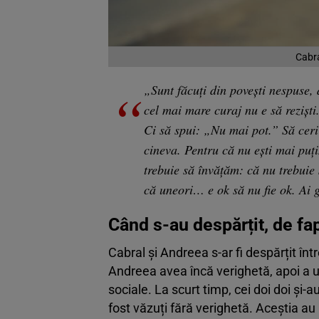
Cabra
„Sunt făcuți din povești nespuse, 
cel mai mare curaj nu e să reziști
Ci să spui: „Nu mai pot.” Să ceri 
cineva. Pentru că nu ești mai puți
trebuie să învățăm: că nu trebuie 
că uneori… e ok să nu fie ok. Ai gr
Când s-au despărțit, de fa
Cabral și Andreea s-ar fi despărțit înt
Andreea avea încă verighetă, apoi a u
sociale. La scurt timp, cei doi doi și-
fost văzuți fără verighetă. Aceștia au