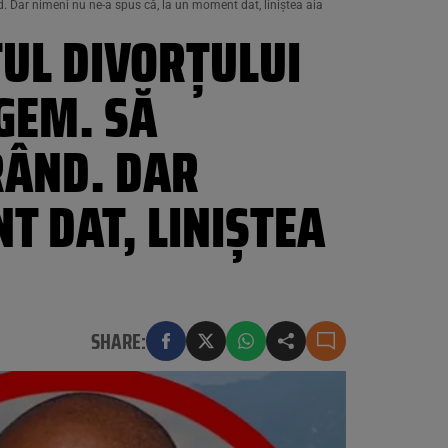
 Dar nimeni nu ne-a spus că, la un moment dat, liniștea aia
UL DIVORȚULUI
GEM. SĂ
RÂND. DAR
T DAT, LINIȘTEA
SHARE: