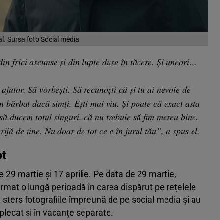
l. Sursa foto Social media
din frici ascunse și din lupte duse în tăcere. Și uneori…
.
ajutor. Să vorbești. Să recunoști că și tu ai nevoie de
n bărbat dacă simți. Ești mai viu. Și poate că exact asta
să ducem totul singuri. că nu trebuie să fim mereu bine.
ijă de tine. Nu doar de tot ce e în jurul tău”, a spus el.
pt
re 29 martie și 17 aprilie. Pe data de 29 martie,
rmat o lungă perioadă în carea dispărut pe rețelele
au sters fotografiile împreună de pe social media și au
 plecat și în vacanțe separate.