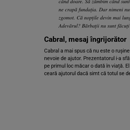
când doare. Să zâmbim când sunte
ne crapă fundația. Dar nimeni nu 
zgomot. Că nopțile devin mai lung
Adevărul? Bărbații nu sunt făcuți
Cabral, mesaj îngrijorător
Cabral a mai spus că nu este o rușine
nevoie de ajutor. Prezentatorul i-a sfăt
pe primul loc măcar o dată în viață. E
ceară ajutorul dacă simt că totul se de