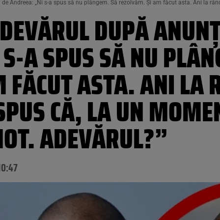
e Andreea: „Ni s-a spus să nu plângem. Să rezolvăm. Și am făcut asta. Ani la rând.
ADEVĂRUL DUPĂ ANUNȚ
 S-A SPUS SĂ NU PLÂN
 FĂCUT ASTA. ANI LA 
SPUS CĂ, LA UN MOMEN
MOT. ADEVĂRUL?”
10:47