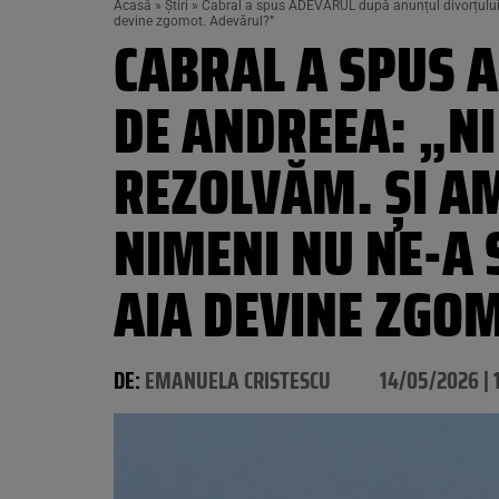
Acasă
»
Știri
»
Cabral a spus ADEVĂRUL după anunțul divorțului d
devine zgomot. Adevărul?”
CABRAL A SPUS 
DE ANDREEA: „NI
REZOLVĂM. ȘI AM
NIMENI NU NE-A 
AIA DEVINE ZGO
DE:
EMANUELA CRISTESCU
14/05/2026 | 