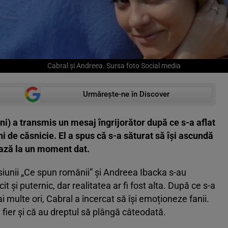
Cabral și Andreea. Sursa foto Social media
Urmărește-ne în Discover
i) a transmis un mesaj îngrijorător după ce s-a aflat
 de căsnicie. El a spus că s-a săturat să își ascundă
ează la un moment dat.
siunii „Ce spun românii” și Andreea Ibacka s-au
it și puternic, dar realitatea ar fi fost alta. După ce s-a
i multe ori, Cabral a încercat să își emoționeze fanii.
n fier și că au dreptul să plângă câteodată.