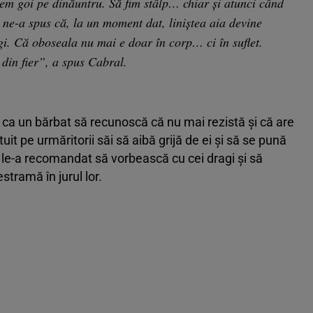
m goi pe dinăuntru. Să fim stâlp… chiar și atunci când
ne-a spus că, la un moment dat, liniștea aia devine
i. Că oboseala nu mai e doar în corp… ci în suflet.
 din fier”, a spus Cabral.
 ca un bărbat să recunoscă că nu mai rezistă și că are
uit pe urmăritorii săi să aibă grijă de ei și să se pună
l le-a recomandat să vorbească cu cei dragi și să
stramă în jurul lor.