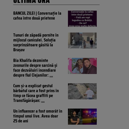
ULTIMA ORĂ
BANCUL ZILEI | Conversație la
cafea între două prietene
Tunuri de zăpadă pornite în
mijlocul caniculei. Soluția
surprinzătoare găsită la
Brașov
Bia Khalifa dezminte
zvonurile despre sarcină și
face dezvăluiri incendiare
despre fiul Clejanilor:
...
Cum și-a explicat gestul
bărbatul care a fost prins în
timp ce făcea graffiti pe
Transfăgărășan:
...
Un influencer a fost omorât în
timpul unui live. Avea doar
25 de ani