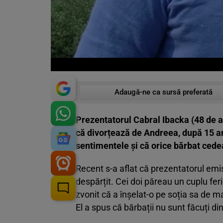
Adaugă-ne ca sursă preferată
Prezentatorul Cabral Ibacka (48 de an
că divorțează de Andreea, după 15 ani
sentimentele și că orice bărbat ced
Recent s-a aflat că prezentatorul emi
despărțit. Cei doi păreau un cuplu feric
zvonit că a înșelat-o pe soția sa de ma
El a spus că bărbații nu sunt făcuți di