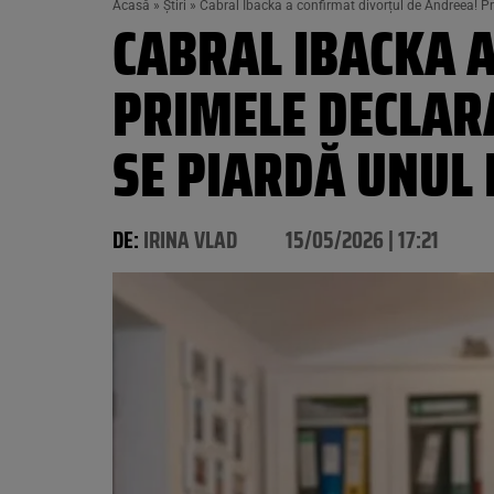
Acasă
»
Știri
»
Cabral Ibacka a confirmat divorțul de Andreea! Pri
CABRAL IBACKA 
PRIMELE DECLARA
SE PIARDĂ UNUL 
DE:
IRINA VLAD
15/05/2026 | 17:21