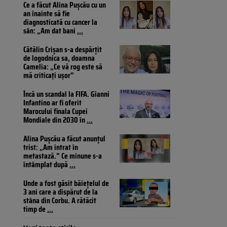
Ce a făcut Alina Pușcău cu un
an înainte să fie
diagnosticată cu cancer la
sân: „Am dat bani
...
Cătălin Crișan s-a despărțit
de logodnica sa, doamna
Camelia: „Ce vă rog este să
mă criticați ușor”
Încă un scandal la FIFA. Gianni
Infantino ar fi oferit
Marocului finala Cupei
Mondiale din 2030 în
...
Alina Pușcău a făcut anunțul
trist: „Am intrat în
metastază.” Ce minune s-a
întâmplat după
...
Unde a fost găsit băiețelul de
3 ani care a dispărut de la
stâna din Corbu. A rătăcit
timp de
...