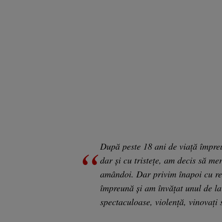
După peste 18 ani de viață împreu
dar și cu tristețe, am decis să 
amândoi. Dar privim înapoi cu res
împreună și am învățat unul de la
spectaculoase, violență, vinovați