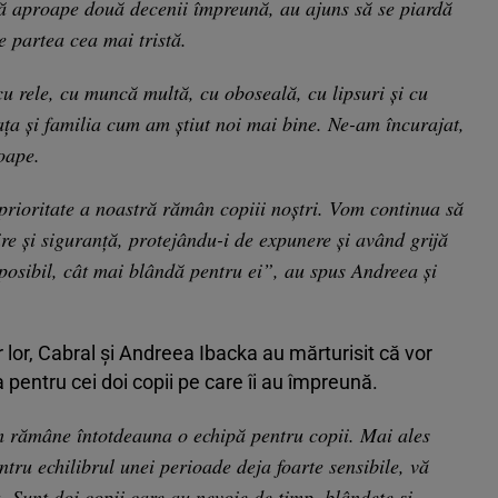
ă aproape două decenii împreună, au ajuns să se piardă
e partea cea mai tristă.
cu rele, cu muncă multă, cu oboseală, cu lipsuri și cu
ața și familia cum am știut noi mai bine. Ne-am încurajat,
oape.
prioritate a noastră rămân copiii noștri. Vom continua să
ire și siguranță, protejându-i de expunere și având grijă
t posibil, cât mai blândă pentru ei”, au spus Andreea și
r lor, Cabral și Andreea Ibacka au mărturisit că vor
 pentru cei doi copii pe care îi au împreună.
 rămâne întotdeauna o echipă pentru copii. Mai ales
entru echilibrul unei perioade deja foarte sensibile, vă
. Sunt doi copii care au nevoie de timp, blândețe și