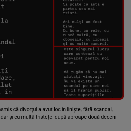
Vezi galeria foto
5 poze
mis că divorțul a avut loc în liniște, fără scandal,
 dar și cu multă tristețe, după aproape două decenii