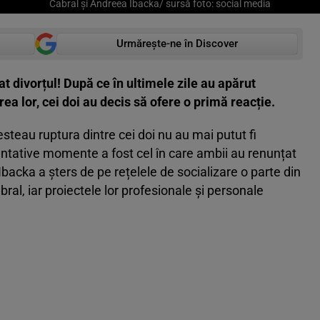
Cabral și Andreea Ibacka/ sursă foto: social media
Urmărește-ne în Discover
 divorțul! După ce în ultimele zile au apărut
a lor, cei doi au decis să ofere o primă reacție.
esteau ruptura dintre cei doi nu au mai putut fi
entative momente a fost cel în care ambii au renunțat
acka a șters de pe rețelele de socializare o parte din
bral, iar proiectele lor profesionale și personale