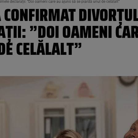
mele declarații: ”Doi oameni care au ajuns să se piardă unul de celălalt”
A CONFIRMAT DIVORȚUL
ȚII: ”DOI OAMENI CAR
DE CELĂLALT”