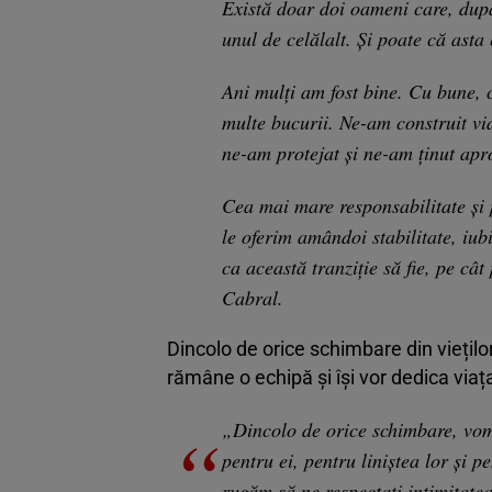
Există doar doi oameni care, dup
unul de celălalt. Și poate că asta 
Ani mulți am fost bine. Cu bune, 
multe bucurii. Ne-am construit vi
ne-am protejat și ne-am ținut apr
Cea mai mare responsabilitate și 
le oferim amândoi stabilitate, iub
ca această tranziție să fie, pe câ
Cabral.
Dincolo de orice schimbare din viețilo
rămâne o echipă și își vor dedica viața
„Dincolo de orice schimbare, vom
pentru ei, pentru liniștea lor și p
rugăm să ne respectați intimitatea