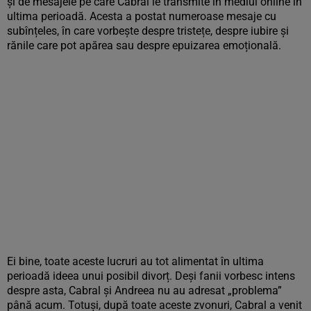
și de mesajele pe care Cabral le transmite în mediul online în
ultima perioadă. Acesta a postat numeroase mesaje cu
subînțeles, în care vorbește despre tristețe, despre iubire și
rănile care pot apărea sau despre epuizarea emoțională.
Ei bine, toate aceste lucruri au tot alimentat în ultima
perioadă ideea unui posibil divorț. Deși fanii vorbesc intens
despre asta, Cabral și Andreea nu au adresat „problema”
până acum. Totuși, după toate aceste zvonuri, Cabral a venit