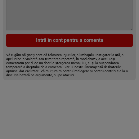
Intră în cont pentru a comenta
Vă rugăm să țineți cont că folosirea injuriilor, a limbajului instigator la ură, a
apelurilor la violență sau trimiterea repetată, în mod abuziv, a aceluiași
comentariu pot duce nu doar la ștergerea mesajului, ci și la suspendarea
temporară a dreptului de a comenta. Site-ul nostru încurajează dezbaterile
aprinse, dar civilizate. Vă mulțumim pentru înțelegere și pentru contribuția la o
discuție bazată pe argumente, nu pe atacuri.