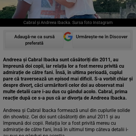
Cabral și Andreea Ibacka. Sursa foto Instagram
Adaugă-ne ca sursă
Urmărește-ne în Discover
preferată
Andreea și Cabral Ibacka sunt căsătoriți din 2011, au
împreună doi copii, iar relația lor a fost mereu privită cu
admirație de către fani. Însă, în ultima perioadă, cuplul
pare că traversează un episod mai dificil. S-a vorbit chiar și
despre divorț, căci urmăritorii celor doi au observat mai
multe detalii care i-au dus cu gândul acolo. Cabral, prima
reacție după ce s-a pus că ar divorța de Andreea Ibacka.
Andreea și Cabral Ibacka formează unul din cuplurile solide
din showbiz. Cei doi sunt căsătoriți din anul 2011 și au
împreună doi copii. Relația lor a fost privită mereu cu
admirație de către fani, însă în ultimul timp câteva detalii i-
au pus pe gânduri pe aceștia.