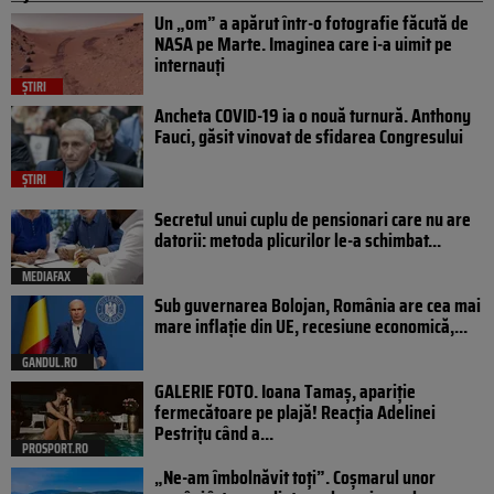
Un „om” a apărut într-o fotografie făcută de
NASA pe Marte. Imaginea care i-a uimit pe
internauți
ȘTIRI
Ancheta COVID-19 ia o nouă turnură. Anthony
Fauci, găsit vinovat de sfidarea Congresului
ȘTIRI
Secretul unui cuplu de pensionari care nu are
datorii: metoda plicurilor le-a schimbat...
MEDIAFAX
Sub guvernarea Bolojan, România are cea mai
mare inflație din UE, recesiune economică,...
GANDUL.RO
GALERIE FOTO. Ioana Tamaş, apariție
fermecătoare pe plajă! Reacția Adelinei
Pestrițu când a...
PROSPORT.RO
„Ne-am îmbolnăvit toți”. Coșmarul unor