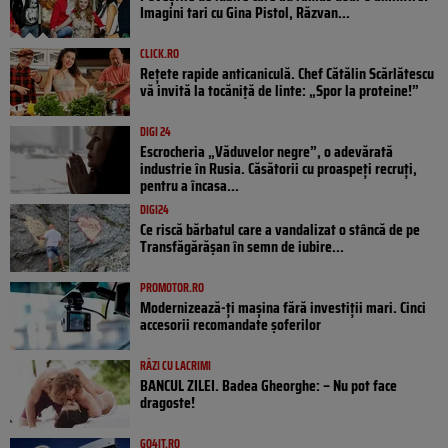
Imagini tari cu Gina Pistol, Răzvan...
CLICK.RO
Rețete rapide anticaniculă. Chef Cătălin Scărlătescu
vă invită la tocăniță de linte: „Spor la proteine!”
DIGI 24
Escrocheria „Văduvelor negre”, o adevărată
industrie în Rusia. Căsătorii cu proaspeți recruți,
pentru a încasa...
DIGI24
Ce riscă bărbatul care a vandalizat o stâncă de pe
Transfăgărășan în semn de iubire...
PROMOTOR.RO
Modernizează-ți mașina fără investiții mari. Cinci
accesorii recomandate șoferilor
RÂZI CU LACRIMI
BANCUL ZILEI. Badea Gheorghe: – Nu pot face
dragoste!
GO4IT.RO