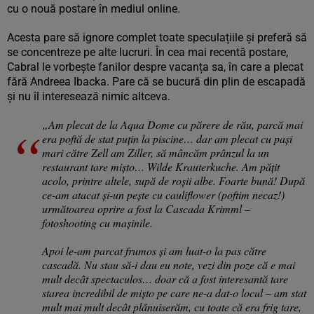
cu o nouă postare în mediul online.
Acesta pare să ignore complet toate speculațiile și preferă să
se concentreze pe alte lucruri. În cea mai recentă postare,
Cabral le vorbește fanilor despre vacanța sa, în care a plecat
fără Andreea Ibacka. Pare că se bucură din plin de escapadă
și nu îl interesează nimic altceva.
„Am plecat de la Aqua Dome cu părere de rău, parcă mai
era poftă de stat puțin la piscine… dar am plecat cu pași
mari către Zell am Ziller, să mâncăm prânzul la un
restaurant tare mișto… Wilde Krauterkuche. Am pățit
acolo, printre altele, supă de roșii albe. Foarte bună! După
ce-am atacat și-un pește cu cauliflower (poftim necaz!)
următoarea oprire a fost la Cascada Krimml –
fotoshooting cu mașinile.
Apoi le-am parcat frumos și am luat-o la pas către
cascadă. Nu stau să-i dau eu note, vezi din poze că e mai
mult decât spectaculos… doar că a fost interesantă tare
starea incredibil de mișto pe care ne-a dat-o locul – am stat
mult mai mult decât plănuiserăm, cu toate că era frig tare,