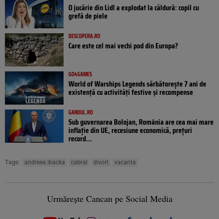
O jucărie din Lidl a explodat la căldură: copil cu
grefă de piele
DESCOPERA.RO
Care este cel mai vechi pod din Europa?
GO4GAMES
World of Warships Legends sărbătorește 7 ani de
existență cu activități festive și recompense
GANDUL.RO
Sub guvernarea Bolojan, România are cea mai mare
inflație din UE, recesiune economică, prețuri
record...
Tags:
andreea ibacka
cabral
divort
vacanta
Urmărește Cancan pe Social Media