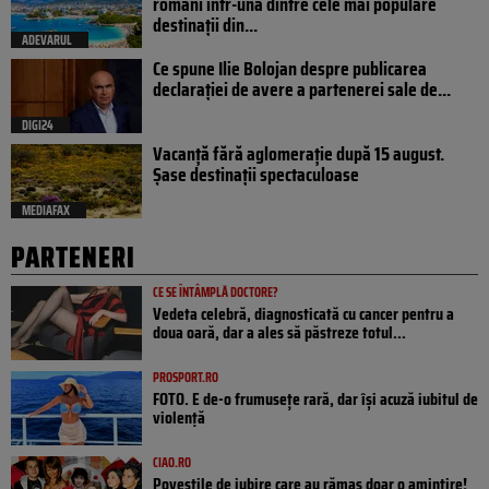
români într-una dintre cele mai populare
destinații din...
ADEVARUL
Ce spune Ilie Bolojan despre publicarea
declarației de avere a partenerei sale de...
DIGI24
Vacanță fără aglomerație după 15 august.
Șase destinații spectaculoase
MEDIAFAX
PARTENERI
CE SE ÎNTÂMPLĂ DOCTORE?
Vedeta celebră, diagnosticată cu cancer pentru a
doua oară, dar a ales să păstreze totul...
PROSPORT.RO
FOTO. E de-o frumusețe rară, dar își acuză iubitul de
violență
CIAO.RO
Poveştile de iubire care au rămas doar o amintire!