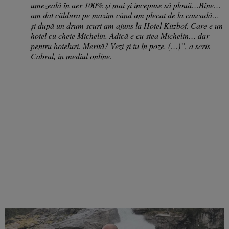
umezeală în aer 100% și mai și începuse să plouă…Bine…
am dat căldura pe maxim când am plecat de la cascadă…
și după un drum scurt am ajuns la Hotel Kitzbof. Care e un
hotel cu cheie Michelin. Adică e cu stea Michelin… dar
pentru hoteluri. Merită? Vezi și tu în poze. (…)”, a scris
Cabral, în mediul online.