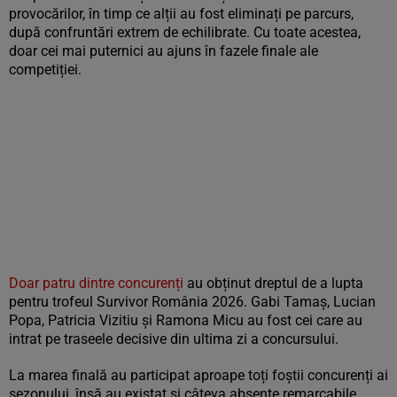
provocărilor, în timp ce alții au fost eliminați pe parcurs,
după confruntări extrem de echilibrate. Cu toate acestea,
doar cei mai puternici au ajuns în fazele finale ale
competiției.
Doar patru dintre concurenți
au obținut dreptul de a lupta
pentru trofeul Survivor România 2026. Gabi Tamaș, Lucian
Popa, Patricia Vizitiu și Ramona Micu au fost cei care au
intrat pe traseele decisive din ultima zi a concursului.
La marea finală au participat aproape toți foștii concurenți ai
sezonului, însă au existat și câteva absențe remarcabile.