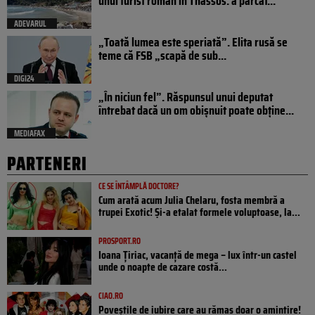
unui turist român în Thassos: a parcat...
ADEVARUL
„Toată lumea este speriată”. Elita rusă se
teme că FSB „scapă de sub...
DIGI24
„În niciun fel”. Răspunsul unui deputat
întrebat dacă un om obișnuit poate obține...
MEDIAFAX
PARTENERI
CE SE ÎNTÂMPLĂ DOCTORE?
Cum arată acum Julia Chelaru, fosta membră a
trupei Exotic! Și-a etalat formele voluptoase, la...
PROSPORT.RO
Ioana Țiriac, vacanță de mega – lux într-un castel
unde o noapte de cazare costă...
CIAO.RO
Poveştile de iubire care au rămas doar o amintire!