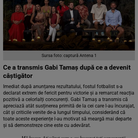
Sursa foto: captură Antena 1
Ce a transmis Gabi Tamaș după ce a devenit
câștigător
Imediat după anunțarea rezultatului, fostul fotbalist s-a
declarat extrem de fericit pentru victorie și a remarcat reacția
pozitivă a celorlalți concurenți. Gabi Tamaș a transmis că
apreciază atât susținerea primită de la cei care l-au încurajat,
cât și criticile venite de-a lungul timpului, considerând că
toate aceste experiențe l-au motivat să meargă mai departe
și să demonstreze cine este cu adevărat.
„Mă bucur. Ați văzut cum s-au bucurat toți concurenții.