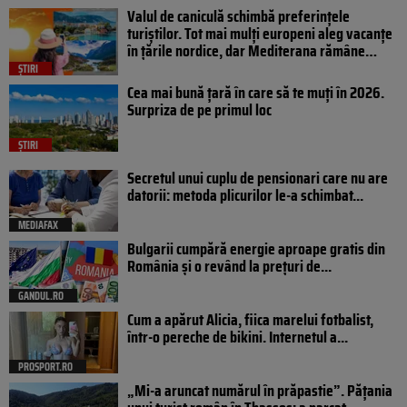
Valul de caniculă schimbă preferințele
turiștilor. Tot mai mulți europeni aleg vacanțe
în țările nordice, dar Mediterana rămâne…
ȘTIRI
Cea mai bună țară în care să te muți în 2026.
Surpriza de pe primul loc
ȘTIRI
Secretul unui cuplu de pensionari care nu are
datorii: metoda plicurilor le-a schimbat...
MEDIAFAX
Bulgarii cumpără energie aproape gratis din
România și o revând la prețuri de...
GANDUL.RO
Cum a apărut Alicia, fiica marelui fotbalist,
într-o pereche de bikini. Internetul a...
PROSPORT.RO
„Mi-a aruncat numărul în prăpastie”. Pățania