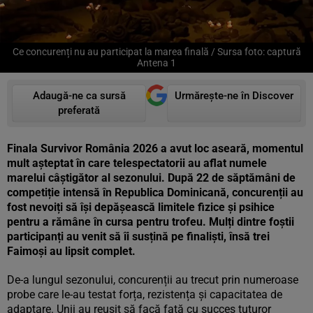
Ce concurenți nu au participat la marea finală / Sursa foto: captură
Antena 1
Adaugă-ne ca sursă
Urmărește-ne în Discover
preferată
Finala Survivor România 2026 a avut loc aseară, momentul
mult așteptat în care telespectatorii au aflat numele
marelui câștigător al sezonului. După 22 de săptămâni de
competiție intensă în Republica Dominicană, concurenții au
fost nevoiți să își depășească limitele fizice și psihice
pentru a rămâne în cursa pentru trofeu. Mulți dintre foștii
participanți au venit să îi susțină pe finaliști, însă trei
Faimoși au lipsit complet.
De-a lungul sezonului, concurenții au trecut prin numeroase
probe care le-au testat forța, rezistența și capacitatea de
adaptare. Unii au reușit să facă față cu succes tuturor