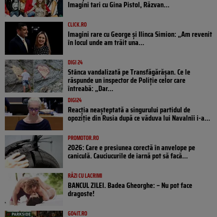
Imagini tari cu Gina Pistol, Răzvan...
CLICK.RO
Imagini rare cu George și Ilinca Simion: „Am revenit
în locul unde am trăit una...
DIGI 24
Stânca vandalizată pe Transfăgărășan. Ce le
răspunde un inspector de Poliție celor care
întreabă: „Dar...
DIGI24
Reacția neașteptată a singurului partidul de
opoziţie din Rusia după ce văduva lui Navalnîi i-a...
PROMOTOR.RO
2026: Care e presiunea corectă în anvelope pe
caniculă. Cauciucurile de iarnă pot să facă...
RÂZI CU LACRIMI
BANCUL ZILEI. Badea Gheorghe: – Nu pot face
dragoste!
GO4IT.RO