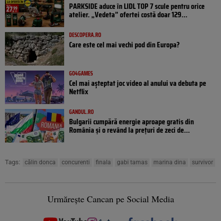
PARKSIDE aduce în LIDL TOP 7 scule pentru orice
atelier. „Vedeta” ofertei costă doar 129...
DESCOPERA.RO
Care este cel mai vechi pod din Europa?
GO4GAMES
Cel mai așteptat joc video al anului va debuta pe
Netflix
GANDUL.RO
Bulgarii cumpără energie aproape gratis din
România și o revând la prețuri de zeci de...
Tags:
călin donca
concurenti
finala
gabi tamas
marina dina
survivor
Urmărește Cancan pe Social Media