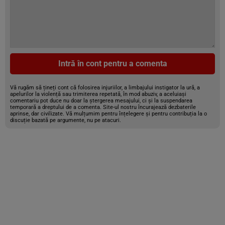
Intră în cont pentru a comenta
Vă rugăm să țineți cont că folosirea injuriilor, a limbajului instigator la ură, a
apelurilor la violență sau trimiterea repetată, în mod abuziv, a aceluiași
comentariu pot duce nu doar la ștergerea mesajului, ci și la suspendarea
temporară a dreptului de a comenta. Site-ul nostru încurajează dezbaterile
aprinse, dar civilizate. Vă mulțumim pentru înțelegere și pentru contribuția la o
discuție bazată pe argumente, nu pe atacuri.