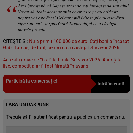
Asta înseamnă că i-am marcat pe toți într-un mod sau altul.
Vreau să dedic acest premiu celor care m-au criticat:
pentru voi este ăsta! Cei care mă iubesc știu cu adevărat
cine sunt eu”, a spus Gabi Tamaș după ce a câștigat
marele premiu.
CITEȘTE ȘI:
Nu a primit 100.000 de euro! Câți bani a încasat
Gabi Tamaș, de fapt, pentru că a câștigat Survivor 2026
Acuzații grave de ”blat” la finala Survivor 2026. Anunțată
live, competiția ar fi fost filmată în avans
Participă la conversație!
Intră în cont!
LASĂ UN RĂSPUNS
Trebuie să fii
autentificat
pentru a publica un comentariu.