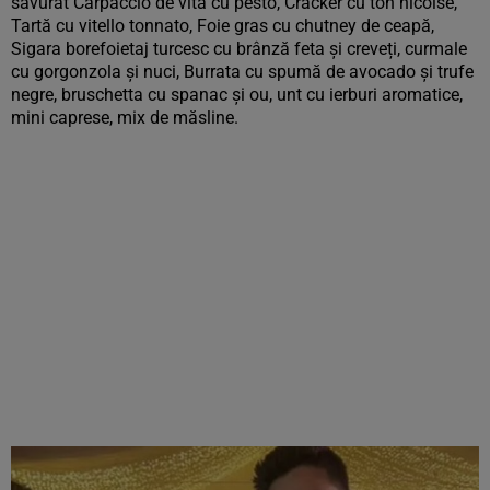
savurat Carpaccio de vită cu pesto, Cracker cu ton nicoise,
Tartă cu vitello tonnato, Foie gras cu chutney de ceapă,
Sigara borefoietaj turcesc cu brânză feta și creveți, curmale
cu gorgonzola și nuci, Burrata cu spumă de avocado și trufe
negre, bruschetta cu spanac și ou, unt cu ierburi aromatice,
mini caprese, mix de măsline.