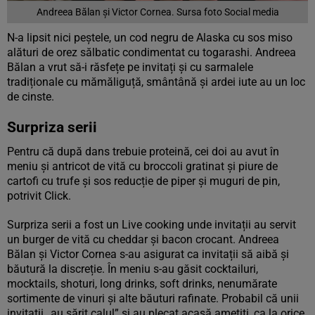
Andreea Bălan și Victor Cornea. Sursa foto Social media
N-a lipsit nici peștele, un cod negru de Alaska cu sos miso
alături de orez sălbatic condimentat cu togarashi. Andreea
Bălan a vrut să-i răsfețe pe invitați și cu sarmalele
tradiționale cu mămăliguță, smântână și ardei iute au un loc
de cinste.
Surpriza serii
Pentru că după dans trebuie proteină, cei doi au avut în
meniu și antricot de vită cu broccoli gratinat și piure de
cartofi cu trufe și sos reducție de piper și muguri de pin,
potrivit Click.
Surpriza serii a fost un Live cooking unde invitații au servit
un burger de vită cu cheddar și bacon crocant. Andreea
Bălan și Victor Cornea s-au asigurat ca invitații să aibă și
băutură la discreție. În meniu s-au găsit cocktailuri,
mocktails, shoturi, long drinks, soft drinks, nenumărate
sortimente de vinuri și alte băuturi rafinate. Probabil că unii
invitații „au sărit calul” și au plecat acasă amețiți, ca la orice