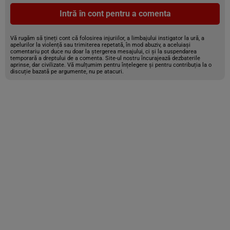
Intră în cont pentru a comenta
Vă rugăm să țineți cont că folosirea injuriilor, a limbajului instigator la ură, a
apelurilor la violență sau trimiterea repetată, în mod abuziv, a aceluiași
comentariu pot duce nu doar la ștergerea mesajului, ci și la suspendarea
temporară a dreptului de a comenta. Site-ul nostru încurajează dezbaterile
aprinse, dar civilizate. Vă mulțumim pentru înțelegere și pentru contribuția la o
discuție bazată pe argumente, nu pe atacuri.