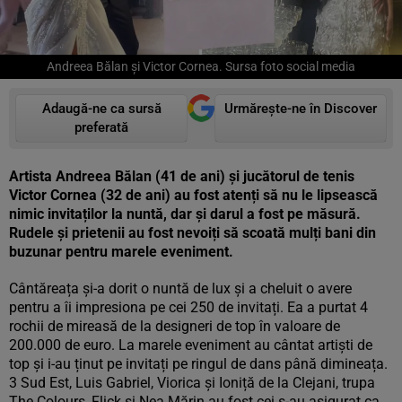
Andreea Bălan și Victor Cornea. Sursa foto social media
Adaugă-ne ca sursă
Urmărește-ne în Discover
preferată
Artista Andreea Bălan (41 de ani) și jucătorul de tenis
Victor Cornea (32 de ani) au fost atenți să nu le lipsească
nimic invitaților la nuntă, dar și darul a fost pe măsură.
Rudele și prietenii au fost nevoiți să scoată mulți bani din
buzunar pentru marele eveniment.
Cântăreața și-a dorit o nuntă de lux și a cheluit o avere
pentru a îi impresiona pe cei 250 de invitați. Ea a purtat 4
rochii de mireasă de la designeri de top în valoare de
200.000 de euro. La marele eveniment au cântat artiști de
top și i-au ținut pe invitați pe ringul de dans până dimineața.
3 Sud Est, Luis Gabriel, Viorica și Ioniță de la Clejani, trupa
The Colours, Flick și Nea Mărin au fost cei s-au asigurat ca