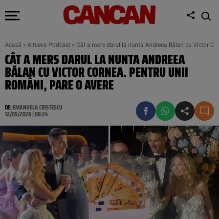
Acasă
»
Altceva Podcast
»
Cât a mers darul la nunta Andreea Bălan cu Victor Cor
CÂT A MERS DARUL LA NUNTA ANDREEA
BĂLAN CU VICTOR CORNEA. PENTRU UNII
ROMÂNI, PARE O AVERE
DE:
EMANUELA CRISTESCU
12/05/2026 | 08:24