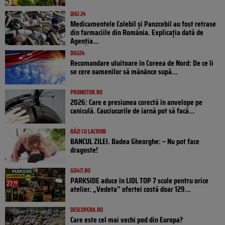
DIGI 24
Medicamentele Colebil și Panzcebil au fost retrase
din farmaciile din România. Explicația dată de
Agenția...
DIGI24
Recomandare uluitoare în Coreea de Nord: De ce li
se cere oamenilor să mănânce supă...
PROMOTOR.RO
2026: Care e presiunea corectă în anvelope pe
caniculă. Cauciucurile de iarnă pot să facă...
RÂZI CU LACRIMI
BANCUL ZILEI. Badea Gheorghe: – Nu pot face
dragoste!
GO4IT.RO
PARKSIDE aduce în LIDL TOP 7 scule pentru orice
atelier. „Vedeta” ofertei costă doar 129...
DESCOPERA.RO
Care este cel mai vechi pod din Europa?