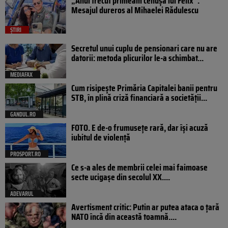
„Anul trecut primeam cenușa lui Felix”.
Mesajul dureros al Mihaelei Rădulescu
ȘTIRI
Secretul unui cuplu de pensionari care nu are
datorii: metoda plicurilor le-a schimbat...
MEDIAFAX
Cum risipește Primăria Capitalei banii pentru
STB, în plină criză financiară a societății...
GANDUL.RO
FOTO. E de-o frumusețe rară, dar își acuză
iubitul de violență
PROSPORT.RO
Ce s-a ales de membrii celei mai faimoase
secte ucigașe din secolul XX....
ADEVARUL
Avertisment critic: Putin ar putea ataca o țară
NATO încă din această toamnă....