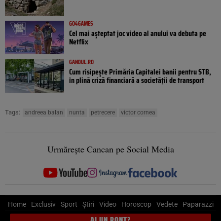
GO4GAMES
Cel mai așteptat joc video al anului va debuta pe
Netflix
GANDUL.RO
Cum risipește Primăria Capitalei banii pentru STB,
în plină criză financiară a societății de transport
Tags:
andreea balan
nunta
petrecere
victor cornea
Urmărește Cancan pe Social Media
Home
Exclusiv
Sport
Știri
Video
Horoscop
Vedete
Paparazzi
AI UN PONT?