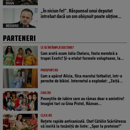
DIGI24
„În niciun fel”. Răspunsul unui deputat
întrebat dacă un om obișnuit poate obține...
MEDIAFAX
PARTENERI
CE SE ÎNTÂMPLĂ DOCTORE?
Cum arată acum Julia Chelaru, fosta membră a
trupei Exotic! Și-a etalat formele voluptoase, la...
PROSPORT.RO
Cum a apărut Alicia, fiica marelui fotbalist, într-o
pereche de bikini. Internetul a explodat: „Zeiță...
CIAO.RO
Poveştile de iubire care au rămas doar o amintire!
Imagini tari cu Gina Pistol, Răzvan...
CLICK.RO
Rețete rapide anticaniculă. Chef Cătălin Scărlătescu
vă invită la tocăniță de linte: „Spor la proteine!”