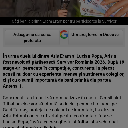
Câți bani a primit Eram Eram pentru participarea la Survivor
Adaugă-ne ca sursă
Urmărește-ne în Discover
preferată
În urma duelului dintre Aris Eram și Lucian Popa, Aris a
fost nevoit să părăsească Survivor România 2026. După 19
stage-uri petrecute în competiție, concurentul a plecat
acasă nu doar cu experiențe intense și susținerea colegilor,
ci și cu o sumă importantă de bani primită din partea
Antena 1.
Concurenții au trebuit să nominalizeze în cadrul Consiliului
Tribal pe cine vor să trimită la duelul pentru eliminare. pe
Gabi Tamaș, protejat de colanul de imunitate, l-a ales pe
Aris. Primul concurent votat pentru confruntare fusese
Lucian Popa, însă alegerea gfostului fotbalist a schimbat
complet atmosfera din trib.