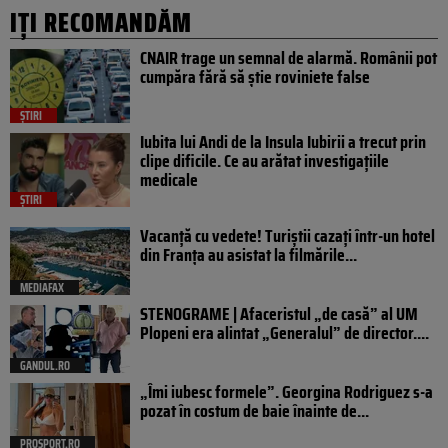
IȚI RECOMANDĂM
CNAIR trage un semnal de alarmă. Românii pot
cumpăra fără să știe roviniete false
ȘTIRI
Iubita lui Andi de la Insula Iubirii a trecut prin
clipe dificile. Ce au arătat investigațiile
medicale
ȘTIRI
Vacanță cu vedete! Turiștii cazați într-un hotel
din Franța au asistat la filmările...
MEDIAFAX
STENOGRAME | Afaceristul „de casă” al UM
Plopeni era alintat „Generalul” de director....
GANDUL.RO
„Îmi iubesc formele”. Georgina Rodriguez s-a
pozat în costum de baie înainte de...
PROSPORT.RO