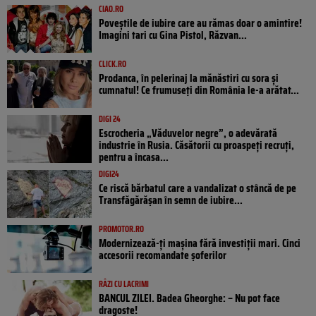
CIAO.RO
Poveştile de iubire care au rămas doar o amintire!
Imagini tari cu Gina Pistol, Răzvan...
CLICK.RO
Prodanca, în pelerinaj la mănăstiri cu sora și
cumnatul! Ce frumuseți din România le-a arătat...
DIGI 24
Escrocheria „Văduvelor negre”, o adevărată
industrie în Rusia. Căsătorii cu proaspeți recruți,
pentru a încasa...
DIGI24
Ce riscă bărbatul care a vandalizat o stâncă de pe
Transfăgărășan în semn de iubire...
PROMOTOR.RO
Modernizează-ți mașina fără investiții mari. Cinci
accesorii recomandate șoferilor
RÂZI CU LACRIMI
BANCUL ZILEI. Badea Gheorghe: – Nu pot face
dragoste!