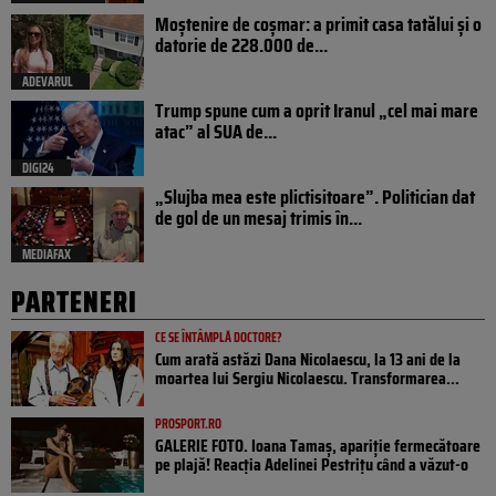
Moștenire de coșmar: a primit casa tatălui și o
datorie de 228.000 de...
ADEVARUL
Trump spune cum a oprit Iranul „cel mai mare
atac” al SUA de...
DIGI24
„Slujba mea este plictisitoare”. Politician dat
de gol de un mesaj trimis în...
MEDIAFAX
PARTENERI
CE SE ÎNTÂMPLĂ DOCTORE?
Cum arată astăzi Dana Nicolaescu, la 13 ani de la
moartea lui Sergiu Nicolaescu. Transformarea...
PROSPORT.RO
GALERIE FOTO. Ioana Tamaş, apariție fermecătoare
pe plajă! Reacția Adelinei Pestrițu când a văzut-o