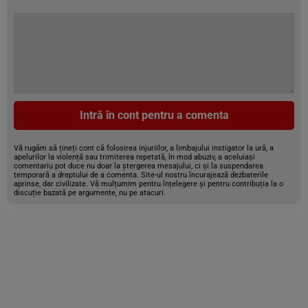
Intră în cont pentru a comenta
Vă rugăm să țineți cont că folosirea injuriilor, a limbajului instigator la ură, a
apelurilor la violență sau trimiterea repetată, în mod abuziv, a aceluiași
comentariu pot duce nu doar la ștergerea mesajului, ci și la suspendarea
temporară a dreptului de a comenta. Site-ul nostru încurajează dezbaterile
aprinse, dar civilizate. Vă mulțumim pentru înțelegere și pentru contribuția la o
discuție bazată pe argumente, nu pe atacuri.