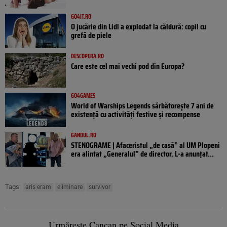
GO4IT.RO
O jucărie din Lidl a explodat la căldură: copil cu
grefă de piele
DESCOPERA.RO
Care este cel mai vechi pod din Europa?
GO4GAMES
World of Warships Legends sărbătorește 7 ani de
existență cu activități festive și recompense
GANDUL.RO
STENOGRAME | Afaceristul „de casă” al UM Plopeni
era alintat „Generalul” de director. L-a anunțat...
Tags:
aris eram
eliminare
survivor
Urmărește Cancan pe Social Media