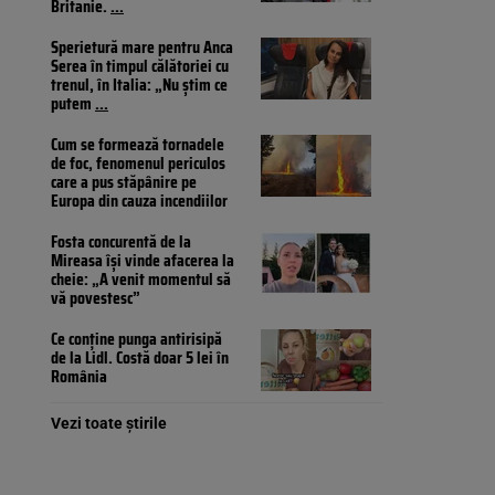
Britanie.
...
Sperietură mare pentru Anca
Serea în timpul călătoriei cu
trenul, în Italia: „Nu știm ce
putem
...
Cum se formează tornadele
de foc, fenomenul periculos
care a pus stăpânire pe
Europa din cauza incendiilor
Fosta concurentă de la
Mireasa își vinde afacerea la
cheie: „A venit momentul să
vă povestesc”
Ce conține punga antirisipă
de la Lidl. Costă doar 5 lei în
România
Vezi toate știrile