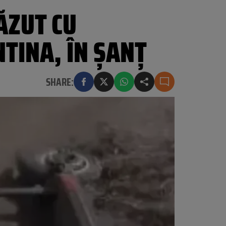
CĂZUT CU
NTINA, ÎN ȘANȚ
SHARE: