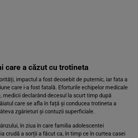
i care a căzut cu trotineta
rități, impactul a fost deosebit de puternic, iar fata a
ziune care i-a fost fatală. Eforturile echipelor medicale
ce, medicii declarând decesul la scurt timp după
iatul care se afla în față și conducea trotineta a
teva zgârieturi și contuzii superficiale.
ânzului, în ziua în care familia adolescentei
a crudă a sorții a făcut ca, în timp ce în curtea casei