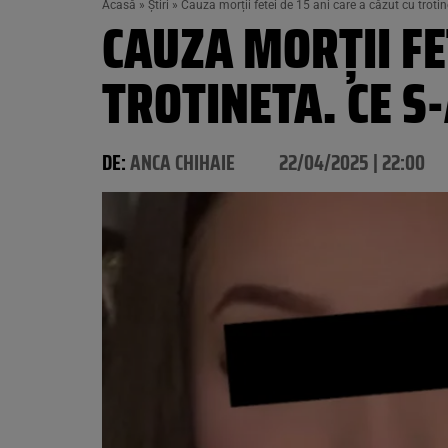
Acasă
»
Știri
»
Cauza morții fetei de 15 ani care a căzut cu trotin
CAUZA MORȚII FET
TROTINETA. CE S
DE:
ANCA CHIHAIE
22/04/2025 | 22:00