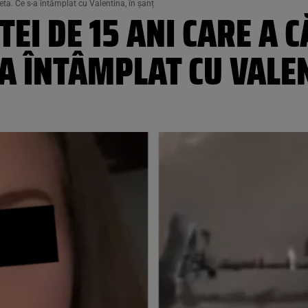
eta. Ce s-a întâmplat cu Valentina, în șanț
EI DE 15 ANI CARE A 
-A ÎNTÂMPLAT CU VALE