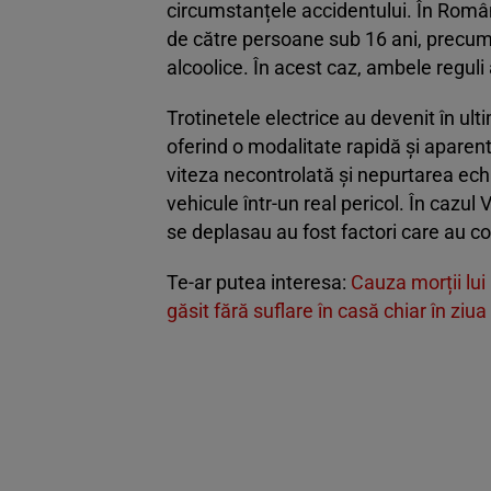
circumstanțele accidentului. În România
de către persoane sub 16 ani, precum
alcoolice. În acest caz, ambele reguli 
Trotinetele electrice au devenit în ulti
oferind o modalitate rapidă și aparen
viteza necontrolată și nepurtarea ec
vehicule într-un real pericol. În cazul 
se deplasau au fost factori care au co
Te-ar putea interesa:
Cauza morții lui
găsit fără suflare în casă chiar în ziua 