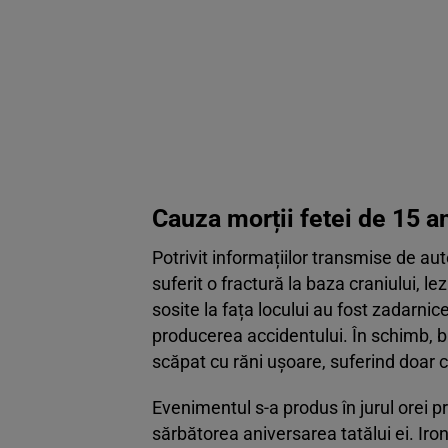
Cauza morții fetei de 15 an
Potrivit informațiilor transmise de auto
suferit o fractură la baza craniului, le
sosite la fața locului au fost zadarni
producerea accidentului. În schimb, bă
scăpat cu răni ușoare, suferind doar câ
Evenimentul s-a produs în jurul orei pr
sărbătorea aniversarea tatălui ei. Ironi