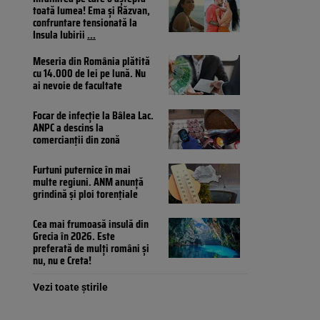
toată lumea! Ema și Răzvan,
confruntare tensionată la
Insula Iubirii
...
Meseria din România plătită
cu 14.000 de lei pe lună. Nu
ai nevoie de facultate
Focar de infecție la Bâlea Lac.
ANPC a descins la
comercianții din zonă
Furtuni puternice în mai
multe regiuni. ANM anunță
grindină și ploi torențiale
Cea mai frumoasă insulă din
Grecia în 2026. Este
preferată de mulți români și
nu, nu e Creta!
Vezi toate știrile