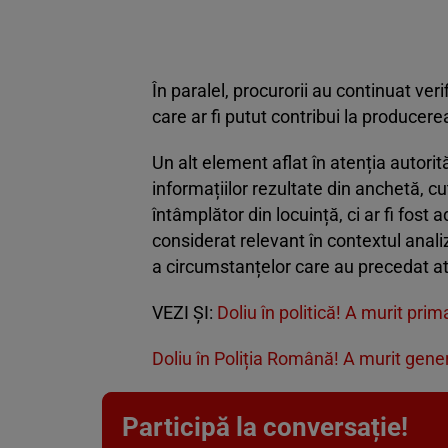
În paralel, procurorii au continuat veri
care ar fi putut contribui la producere
Un alt element aflat în atenția autorită
informațiilor rezultate din anchetă, cuț
întâmplător din locuință, ci ar fi fost
considerat relevant în contextul anali
a circumstanțelor care au precedat at
VEZI ȘI:
Doliu în politică! A murit pr
Doliu în Poliția Română! A murit gene
Participă la conversație!