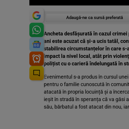
Adaugă-ne ca sursă preferată
Ancheta desfășurată în cazul crimei 
ani este acuzat că și-a ucis tatăl, co
stabilirea circumstanțelor în care s-
impact la nivel local, atât prin violen
polițist cu o carieră îndelungată în s
Evenimentul s-a produs în cursul unei
pentru o familie cunoscută în comunita
atacată în propria locuință și a încerc
ieșit în stradă în speranța că va găsi a
său, bărbatul a fost atacat din nou, ia