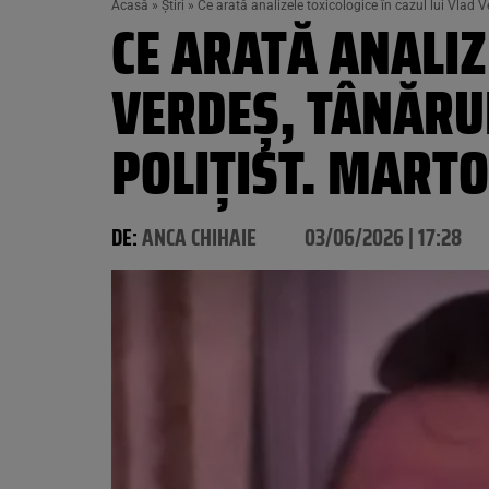
Acasă
»
Știri
»
Ce arată analizele toxicologice în cazul lui Vlad V
CE ARATĂ ANALIZ
VERDEȘ, TÂNĂRUL
POLIȚIST. MARTO
DE:
ANCA CHIHAIE
03/06/2026 | 17:28