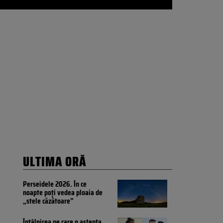
ULTIMA ORĂ
Perseidele 2026. În ce
noapte poți vedea ploaia de
„stele căzătoare”
Întâlnirea pe care o aștepta