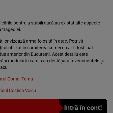
ficările pentru a stabili dacă au existat alte aspecte
a tragediei.
ților vizează arma folosită în atac. Potrivit
itul utilizat în comiterea crimei nu ar fi fost luat
 adus anterior din București. Acest detaliu este
zării modului în care s-au desfășurat evenimentele și
acul.
imarul Cornel Toma
ralul Costică Voicu
Intră în cont!