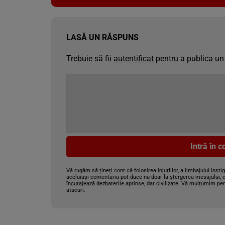
LASĂ UN RĂSPUNS
Trebuie să fii
autentificat
pentru a publica un
Intră în 
Vă rugăm să țineți cont că folosirea injuriilor, a limbajului insti
aceluiași comentariu pot duce nu doar la ștergerea mesajului, c
încurajează dezbaterile aprinse, dar civilizate. Vă mulțumim pen
atacuri.