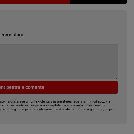
 comentariu.
cont pentru a comenta
gator la ură, a apelurilor la violență sau trimiterea repetată, în mod abuziv, a
i și la suspendarea temporară a dreptului de a comenta. Site-ul nostru
tru înțelegere și pentru contribuția la o discuție bazată pe argumente, nu pe