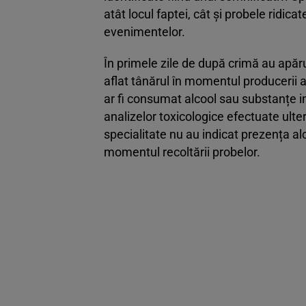
atât locul faptei, cât și probele ridic
evenimentelor.
În primele zile de după crimă au apăru
aflat tânărul în momentul producerii a
ar fi consumat alcool sau substanțe i
analizelor toxicologice efectuate ulte
specialitate nu au indicat prezența alc
momentul recoltării probelor.