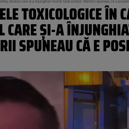
erdeș, tânărul care și-a înjunghiat mortal tatăl polițist. Martorii spuneau că e poseda
ELE TOXICOLOGICE ÎN C
 CARE ȘI-A ÎNJUNGHI
RII SPUNEAU CĂ E POS