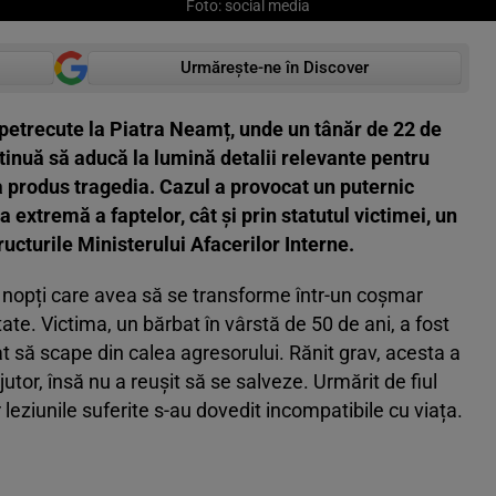
Foto: social media
Urmărește-ne în Discover
petrecute la Piatra Neamț, unde un tânăr de 22 de
ntinuă să aducă la lumină detalii relevante pentru
a produs tragedia. Cazul a provocat un puternic
ța extremă a faptelor, cât și prin statutul victimei, un
tructurile Ministerului Afacerilor Interne.
 nopți care avea să se transforme într-un coșmar
te. Victima, un bărbat în vârstă de 50 de ani, a fost
at să scape din calea agresorului. Rănit grav, acesta a
jutor, însă nu a reușit să se salveze. Urmărit de fiul
r leziunile suferite s-au dovedit incompatibile cu viața.