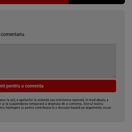
 comentariu.
cont pentru a comenta
gator la ură, a apelurilor la violență sau trimiterea repetată, în mod abuziv, a
i și la suspendarea temporară a dreptului de a comenta. Site-ul nostru
tru înțelegere și pentru contribuția la o discuție bazată pe argumente, nu pe