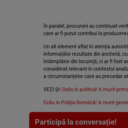
În paralel, procurorii au continuat veri
care ar fi putut contribui la producere
Un alt element aflat în atenția autorită
informațiilor rezultate din anchetă, cuț
întâmplător din locuință, ci ar fi fost
considerat relevant în contextul anali
a circumstanțelor care au precedat at
VEZI ȘI:
Doliu în politică! A murit pr
Doliu în Poliția Română! A murit gene
Participă la conversație!