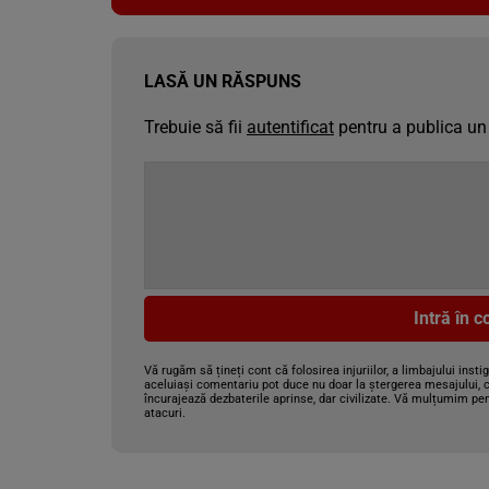
LASĂ UN RĂSPUNS
Trebuie să fii
autentificat
pentru a publica un
Intră în 
Vă rugăm să țineți cont că folosirea injuriilor, a limbajului insti
aceluiași comentariu pot duce nu doar la ștergerea mesajului, c
încurajează dezbaterile aprinse, dar civilizate. Vă mulțumim pen
atacuri.