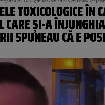
erdeș, tânărul care și-a înjunghiat mortal tatăl polițist. Martorii spuneau că e poseda
ELE TOXICOLOGICE ÎN C
 CARE ȘI-A ÎNJUNGHI
RII SPUNEAU CĂ E POS