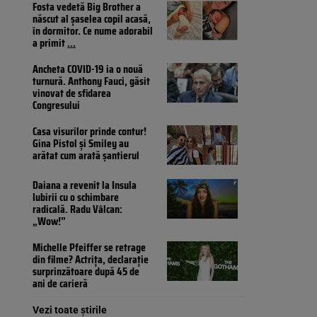
Fosta vedetă Big Brother a
născut al șaselea copil acasă,
în dormitor. Ce nume adorabil
a primit
...
Ancheta COVID-19 ia o nouă
turnură. Anthony Fauci, găsit
vinovat de sfidarea
Congresului
Casa visurilor prinde contur!
Gina Pistol și Smiley au
arătat cum arată șantierul
Daiana a revenit la Insula
Iubirii cu o schimbare
radicală. Radu Vâlcan:
„Wow!”
Michelle Pfeiffer se retrage
din filme? Actrița, declarație
surprinzătoare după 45 de
ani de carieră
Vezi toate știrile