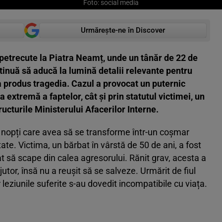
Foto: social media
Urmărește-ne în Discover
petrecute la Piatra Neamț, unde un tânăr de 22 de
ntinuă să aducă la lumină detalii relevante pentru
a produs tragedia. Cazul a provocat un puternic
ța extremă a faptelor, cât și prin statutul victimei, un
tructurile Ministerului Afacerilor Interne.
 nopți care avea să se transforme într-un coșmar
te. Victima, un bărbat în vârstă de 50 de ani, a fost
at să scape din calea agresorului. Rănit grav, acesta a
jutor, însă nu a reușit să se salveze. Urmărit de fiul
r leziunile suferite s-au dovedit incompatibile cu viața.