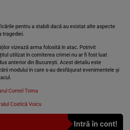
ficările pentru a stabili dacă au existat alte aspecte
a tragediei.
ților vizează arma folosită în atac. Potrivit
itul utilizat în comiterea crimei nu ar fi fost luat
 adus anterior din București. Acest detaliu este
zării modului în care s-au desfășurat evenimentele și
acul.
imarul Cornel Toma
ralul Costică Voicu
Intră în cont!