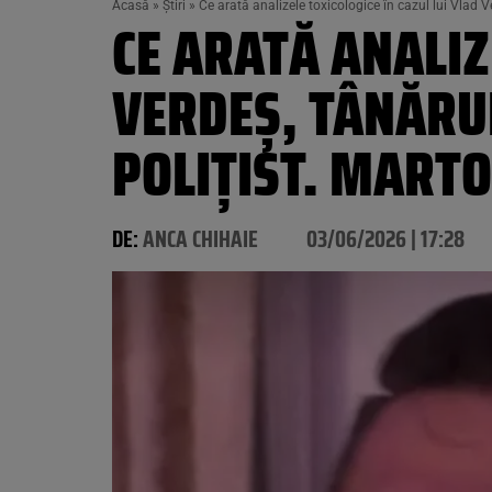
Acasă
»
Știri
»
Ce arată analizele toxicologice în cazul lui Vlad V
CE ARATĂ ANALIZ
VERDEȘ, TÂNĂRUL
POLIȚIST. MARTO
DE:
ANCA CHIHAIE
03/06/2026 | 17:28