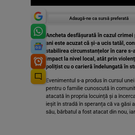
Adaugă-ne ca sursă preferată
Ancheta desfășurată în cazul crimei 
ani este acuzat că și-a ucis tatăl, co
stabilirea circumstanțelor în care s-
impact la nivel local, atât prin violen
polițist cu o carieră îndelungată în s
Evenimentul s-a produs în cursul unei
pentru o familie cunoscută în comunita
atacată în propria locuință și a încerc
ieșit în stradă în speranța că va găsi a
său, bărbatul a fost atacat din nou, ia