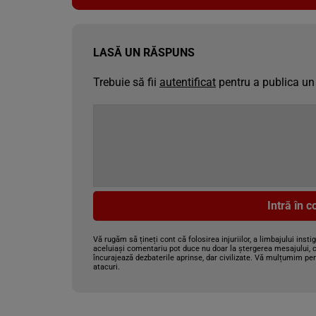
LASĂ UN RĂSPUNS
Trebuie să fii
autentificat
pentru a publica un
Intră în 
Vă rugăm să țineți cont că folosirea injuriilor, a limbajului insti
aceluiași comentariu pot duce nu doar la ștergerea mesajului, c
încurajează dezbaterile aprinse, dar civilizate. Vă mulțumim pen
atacuri.