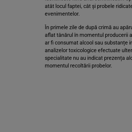
atât locul faptei, cât și probele ridic
evenimentelor.
În primele zile de după crimă au apăru
aflat tânărul în momentul producerii a
ar fi consumat alcool sau substanțe i
analizelor toxicologice efectuate ulte
specialitate nu au indicat prezența alc
momentul recoltării probelor.