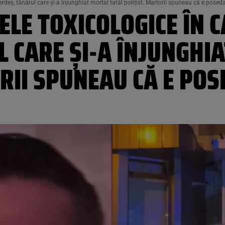
erdeș, tânărul care și-a înjunghiat mortal tatăl polițist. Martorii spuneau că e poseda
ELE TOXICOLOGICE ÎN C
 CARE ȘI-A ÎNJUNGHI
RII SPUNEAU CĂ E POS