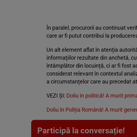
În paralel, procurorii au continuat veri
care ar fi putut contribui la producere
Un alt element aflat în atenția autorită
informațiilor rezultate din anchetă, cuț
întâmplător din locuință, ci ar fi fost
considerat relevant în contextul anali
a circumstanțelor care au precedat at
VEZI ȘI:
Doliu în politică! A murit pr
Doliu în Poliția Română! A murit gene
Participă la conversație!