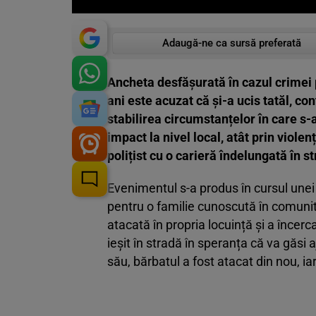
Adaugă-ne ca sursă preferată
Ancheta desfășurată în cazul crimei 
ani este acuzat că și-a ucis tatăl, co
stabilirea circumstanțelor în care s-
impact la nivel local, atât prin violen
polițist cu o carieră îndelungată în s
Evenimentul s-a produs în cursul unei
pentru o familie cunoscută în comunita
atacată în propria locuință și a încerc
ieșit în stradă în speranța că va găsi a
său, bărbatul a fost atacat din nou, ia