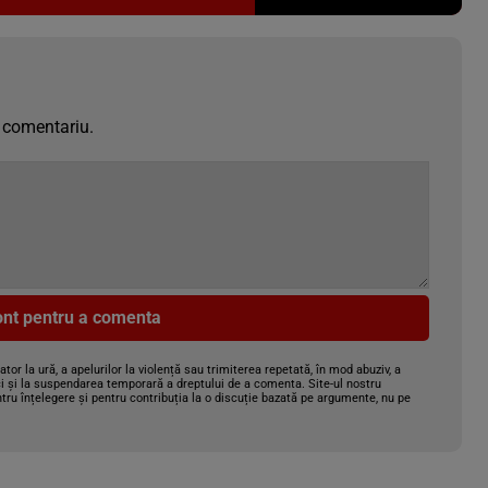
 comentariu.
cont pentru a comenta
gator la ură, a apelurilor la violență sau trimiterea repetată, în mod abuziv, a
i și la suspendarea temporară a dreptului de a comenta. Site-ul nostru
tru înțelegere și pentru contribuția la o discuție bazată pe argumente, nu pe