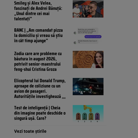
Smiley și Alex Velea,
fascinați de Andrei Bănuță:
„Unul dintre cei mai
talentați”
BANC | „Am comandat pizza
la domiciliu și vreau să știu
în cât timp ajunge”
Zodia care are probleme cu
băutura în august 2026,
potrivit senior-maestrului
feng-shui Cristina Groza
Elicopterul lui Donald Trump,
aproape de coliziune cu un
avion de pasageri.
Autoritățile investighează
...
Test de inteligență | Cheia
din imagine poate deschide o
singură ușă. Care?
Vezi toate știrile