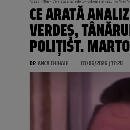
Acasă
»
Știri
»
Ce arată analizele toxicologice în cazul lui Vlad V
CE ARATĂ ANALIZ
VERDEȘ, TÂNĂRUL
POLIȚIST. MARTO
DE:
ANCA CHIHAIE
03/06/2026 | 17:28