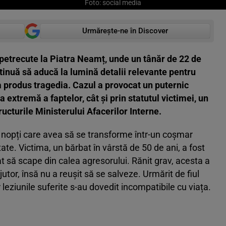
Foto: social media
Urmărește-ne în Discover
petrecute la Piatra Neamț, unde un tânăr de 22 de
ntinuă să aducă la lumină detalii relevante pentru
a produs tragedia. Cazul a provocat un puternic
ța extremă a faptelor, cât și prin statutul victimei, un
tructurile Ministerului Afacerilor Interne.
 nopți care avea să se transforme într-un coșmar
te. Victima, un bărbat în vârstă de 50 de ani, a fost
at să scape din calea agresorului. Rănit grav, acesta a
jutor, însă nu a reușit să se salveze. Urmărit de fiul
r leziunile suferite s-au dovedit incompatibile cu viața.