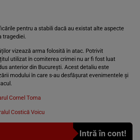
ficările pentru a stabili dacă au existat alte aspecte
a tragediei.
ților vizează arma folosită în atac. Potrivit
itul utilizat în comiterea crimei nu ar fi fost luat
 adus anterior din București. Acest detaliu este
zării modului în care s-au desfășurat evenimentele și
acul.
imarul Cornel Toma
ralul Costică Voicu
Intră în cont!