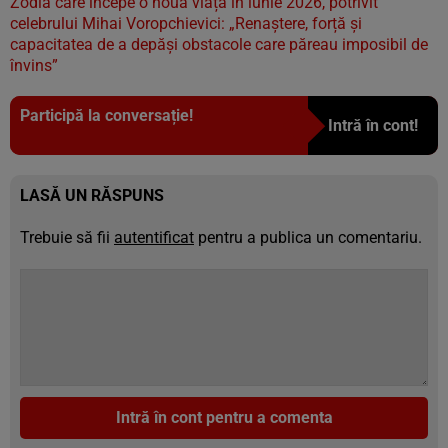
Zodia care începe o nouă viață în iunie 2026, potrivit
celebrului Mihai Voropchievici: „Renaștere, forță și
capacitatea de a depăși obstacole care păreau imposibil de
învins”
Participă la conversație!
Intră în cont!
LASĂ UN RĂSPUNS
Trebuie să fii
autentificat
pentru a publica un comentariu.
Intră în cont pentru a comenta