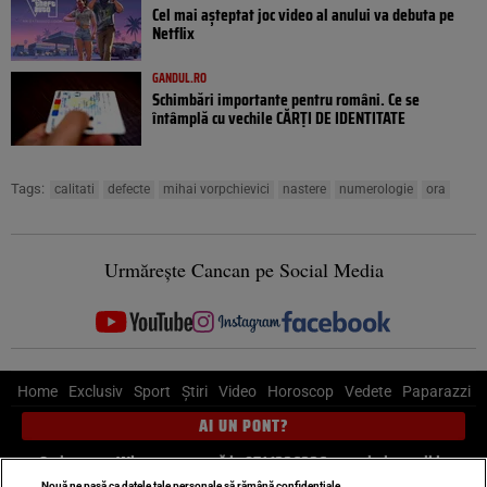
Cel mai așteptat joc video al anului va debuta pe
Netflix
GANDUL.RO
Schimbări importante pentru români. Ce se
întâmplă cu vechile CĂRȚI DE IDENTITATE
Tags:
calitati
defecte
mihai vorpchievici
nastere
numerologie
ora
Urmărește Cancan pe Social Media
Home
Exclusiv
Sport
Știri
Video
Horoscop
Vedete
Paparazzi
AI UN PONT?
Scrie-ne pe Whatsapp
, sună la 0741226226 sau trimite mail la
Nouă ne pasă ca datele tale personale să rămână confidențiale