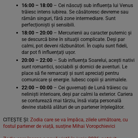
16:00 – 18:00
– Cei născuți sub influența lui Venus
trăiesc intens iubirea. Se căsătoresc devreme sau
rămân singuri, fără zone intermediare. Sunt
perfecționiști și sensibili.
18:00 – 20:00
– Mercurienii au caracter puternic și
se descurcă bine în situații complicate. Deși par
calmi, pot deveni răzbunători. În cuplu sunt fideli,
dar pot fi influențați ușor.
20:00 – 22:00
– Sub influența Soarelui, acești nativi
sunt romantici, sociabili și dornici de aventuri. Le
place să fie remarcați și sunt apreciați pentru
comunicare și energie. Iubesc copiii și animalele.
22:00 – 00:00
– Cei guvernați de Lună trăiesc cu
neliniști interioare, deși par calmi la exterior. Cariera
se conturează mai târziu, însă viața personală
devine stabilă alături de un partener înțelegător.
CITEŞTE ŞI:
Zodia care se va împăca, zilele următoare, cu
fostul partener de viață, susține Mihai Voropchievici