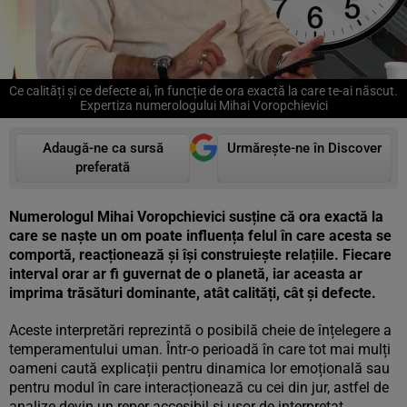
Ce calități și ce defecte ai, în funcție de ora exactă la care te-ai născut.
Expertiza numerologului Mihai Voropchievici
Adaugă-ne ca sursă
Urmărește-ne în Discover
preferată
Numerologul Mihai Voropchievici susține că ora exactă la
care se naște un om poate influența felul în care acesta se
comportă, reacționează și își construiește relațiile. Fiecare
interval orar ar fi guvernat de o planetă, iar aceasta ar
imprima trăsături dominante, atât calități, cât și defecte.
Aceste interpretări reprezintă o posibilă cheie de înțelegere a
temperamentului uman. Într-o perioadă în care tot mai mulți
oameni caută explicații pentru dinamica lor emoțională sau
pentru modul în care interacționează cu cei din jur, astfel de
analize devin un reper accesibil și ușor de interpretat.