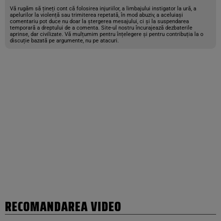
Vă rugăm să țineți cont că folosirea injuriilor, a limbajului instigator la ură, a
apelurilor la violență sau trimiterea repetată, în mod abuziv, a aceluiași
comentariu pot duce nu doar la ștergerea mesajului, ci și la suspendarea
temporară a dreptului de a comenta. Site-ul nostru încurajează dezbaterile
aprinse, dar civilizate. Vă mulțumim pentru înțelegere și pentru contribuția la o
discuție bazată pe argumente, nu pe atacuri.
RECOMANDAREA VIDEO