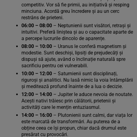
competitiv. Vor să fie primii, au inițiativă și resping
minciuna. Acordă greu încredere și au un cerc
restrâns de prieteni.
06:00 – 08:00
– Neptunienii sunt visători, retrași și
intuitivi. Preferă liniștea și au o capacitate aparte de
a percepe lucrurile dincolo de aparențe.
08:00 – 10:00
– Uranus le conferă magnetism și
modestie. Sunt deschiși, lipsiți de prejudecăți și
dispuși să ajute, având o înclinație naturală spre
sacrificiu pentru cei vulnerabili.
10:00 – 12:00
– Saturnienii sunt disciplinați,
riguroși și analitici. Nu lasă nimic la voia întâmplării
și meditează profund înainte de a lua o decizie.
12:00 – 14:00
– Jupiter le aduce nevoia de noutate.
Acești nativi trăiesc prin călătorii, prietenii și
activități care le mențin entuziasmul.
14:00 – 16:00
– Plutonienii sunt calmi, dar viața lor
este marcată de transformări. Au puterea de a
obține ceea ce își propun, chiar dacă drumul este
presărat cu provocări.