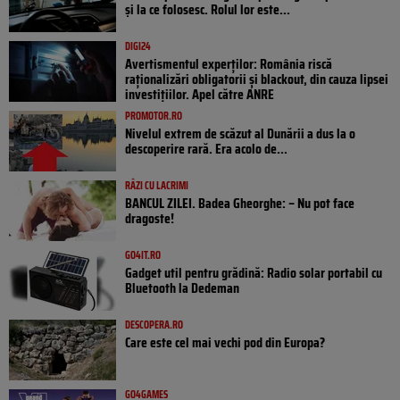
și la ce folosesc. Rolul lor este...
DIGI24
Avertismentul experților: România riscă
raționalizări obligatorii și blackout, din cauza lipsei
investițiilor. Apel către ANRE
PROMOTOR.RO
Nivelul extrem de scăzut al Dunării a dus la o
descoperire rară. Era acolo de...
RÂZI CU LACRIMI
BANCUL ZILEI. Badea Gheorghe: – Nu pot face
dragoste!
GO4IT.RO
Gadget util pentru grădină: Radio solar portabil cu
Bluetooth la Dedeman
DESCOPERA.RO
Care este cel mai vechi pod din Europa?
GO4GAMES