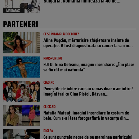
Bulgaria. România limitează la 40 de...
MEDIAFAX
PARTENERI
CE SE ÎNTÂMPLĂ DOCTORE?
Alina Pușcău, mărturisire sfâșietoare înainte de
operație. A fost diagnosticată cu cancer la sân în...
PROSPORT.RO
FOTO. Irina Deleanu, imagini incendiare: „Îmi place
să fiu cât mai naturală”
CIAO.RO
Poveştile de iubire care au rămas doar o amintire!
Imagini tari cu Gina Pistol, Răzvan...
CLICK.RO
Natalia Mateuț, imagini incendiare în costum de
baie. Cum s-a lăsat fotografiată în vacanța din...
DIGI 24
Ce sunt punctele negre de pe marginea parbrizului