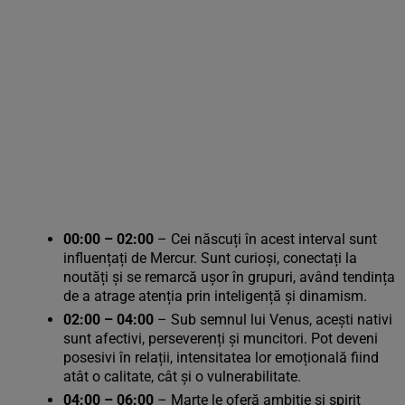
00:00 – 02:00
– Cei născuți în acest interval sunt
influențați de Mercur. Sunt curioși, conectați la
noutăți și se remarcă ușor în grupuri, având tendința
de a atrage atenția prin inteligență și dinamism.
02:00 – 04:00
– Sub semnul lui Venus, acești nativi
sunt afectivi, perseverenți și muncitori. Pot deveni
posesivi în relații, intensitatea lor emoțională fiind
atât o calitate, cât și o vulnerabilitate.
04:00 – 06:00
– Marte le oferă ambiție și spirit