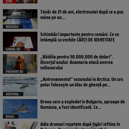
ȘTIRI
Tânăr de 21 de ani, electrocutat după ce a pus
mâna pe un...
MEDIAFAX
Schimbări importante pentru români. Ce se
întâmplă cu vechile CĂRȚI DE IDENTITATE
GANDUL.RO
„Bătălia pentru 50.000.000 de dolari”.
Divorțul anului: Anamaria atacă averea
milionarului
PROSPORT.RO
„Antrenamentul” sezonului în Arctica: Un urs
polar folosește un bloc de gheață pe...
ADEVARUL
Drona care a explodat în Bulgaria, aproape de
România, a fost identificată. Ce...
DIGI24
Adio drumuri repetate după țigări ieftine în