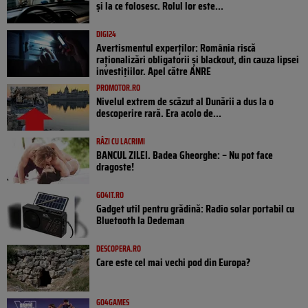
și la ce folosesc. Rolul lor este...
DIGI24
Avertismentul experților: România riscă
raționalizări obligatorii și blackout, din cauza lipsei
investițiilor. Apel către ANRE
PROMOTOR.RO
Nivelul extrem de scăzut al Dunării a dus la o
descoperire rară. Era acolo de...
RÂZI CU LACRIMI
BANCUL ZILEI. Badea Gheorghe: – Nu pot face
dragoste!
GO4IT.RO
Gadget util pentru grădină: Radio solar portabil cu
Bluetooth la Dedeman
DESCOPERA.RO
Care este cel mai vechi pod din Europa?
GO4GAMES