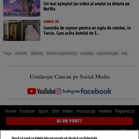
Cel mai așteptat joc video al anului va debuta pe
Netflix
GANDUL.RO
Concediu de coșmar pentru un cuplu de români, în
Turcia. Cum arăta hotelul de 5...
Tags:
calitati
defecte
mihai vorpchievici
nastere
numerologie
ora
Urmărește Cancan pe Social Media
Home
Exclusiv
Sport
Știri
Video
Horoscop
Vedete
Paparazzi
AI UN PONT?
Scrie-ne pe Whatsapp
, sună la 0741226226 sau trimite mail la
pont@cancan.ro
Nouă ne pasă ca datele tale personale să rămână confidențiale