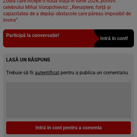
Zodia care începe o nouă viață în iunie 2026, potrivit
celebrului Mihai Voropchievici: „Renaștere, forță și
capacitatea de a depăși obstacole care păreau imposibil de
învins”
Participă la conversație!
Intră în cont!
LASĂ UN RĂSPUNS
Trebuie să fii
autentificat
pentru a publica un comentariu.
Intră în cont pentru a comenta