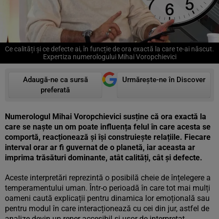
Ce calități și ce defecte ai, în funcție de ora exactă la care te-ai născut.
Expertiza numerologului Mihai Voropchievici
Adaugă-ne ca sursă
Urmărește-ne în Discover
preferată
Numerologul Mihai Voropchievici susține că ora exactă la
care se naște un om poate influența felul în care acesta se
comportă, reacționează și își construiește relațiile. Fiecare
interval orar ar fi guvernat de o planetă, iar aceasta ar
imprima trăsături dominante, atât calități, cât și defecte.
Aceste interpretări reprezintă o posibilă cheie de înțelegere a
temperamentului uman. Într-o perioadă în care tot mai mulți
oameni caută explicații pentru dinamica lor emoțională sau
pentru modul în care interacționează cu cei din jur, astfel de
analize devin un reper accesibil și ușor de interpretat.