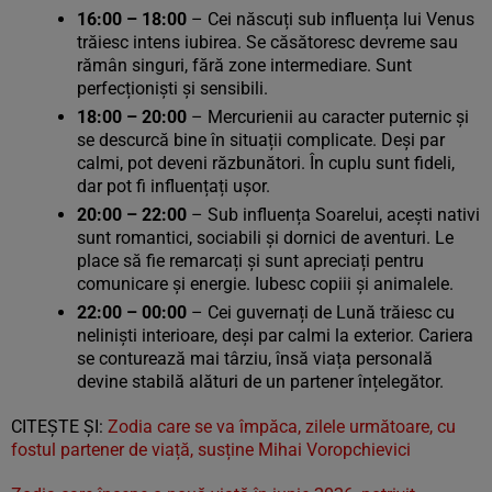
16:00 – 18:00
– Cei născuți sub influența lui Venus
trăiesc intens iubirea. Se căsătoresc devreme sau
rămân singuri, fără zone intermediare. Sunt
perfecționiști și sensibili.
18:00 – 20:00
– Mercurienii au caracter puternic și
se descurcă bine în situații complicate. Deși par
calmi, pot deveni răzbunători. În cuplu sunt fideli,
dar pot fi influențați ușor.
20:00 – 22:00
– Sub influența Soarelui, acești nativi
sunt romantici, sociabili și dornici de aventuri. Le
place să fie remarcați și sunt apreciați pentru
comunicare și energie. Iubesc copiii și animalele.
22:00 – 00:00
– Cei guvernați de Lună trăiesc cu
neliniști interioare, deși par calmi la exterior. Cariera
se conturează mai târziu, însă viața personală
devine stabilă alături de un partener înțelegător.
CITEŞTE ŞI:
Zodia care se va împăca, zilele următoare, cu
fostul partener de viață, susține Mihai Voropchievici