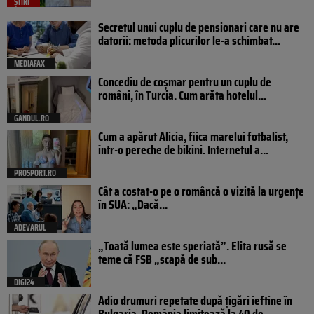
ȘTIRI
Secretul unui cuplu de pensionari care nu are
datorii: metoda plicurilor le-a schimbat...
MEDIAFAX
Concediu de coșmar pentru un cuplu de
români, în Turcia. Cum arăta hotelul...
GANDUL.RO
Cum a apărut Alicia, fiica marelui fotbalist,
într-o pereche de bikini. Internetul a...
PROSPORT.RO
Cât a costat-o pe o româncă o vizită la urgențe
în SUA: „Dacă...
ADEVARUL
„Toată lumea este speriată”. Elita rusă se
teme că FSB „scapă de sub...
DIGI24
Adio drumuri repetate după țigări ieftine în
Bulgaria. România limitează la 40 de...