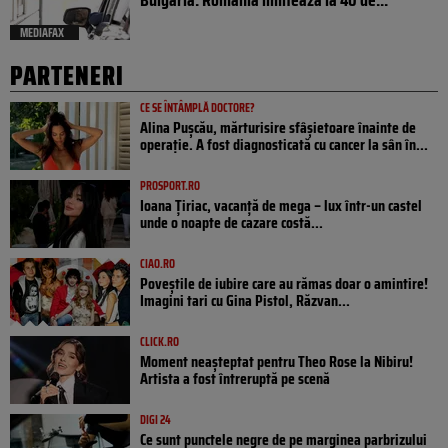
MEDIAFAX
PARTENERI
CE SE ÎNTÂMPLĂ DOCTORE?
Alina Pușcău, mărturisire sfâșietoare înainte de
operație. A fost diagnosticată cu cancer la sân în...
PROSPORT.RO
Ioana Țiriac, vacanță de mega – lux într-un castel
unde o noapte de cazare costă...
CIAO.RO
Poveştile de iubire care au rămas doar o amintire!
Imagini tari cu Gina Pistol, Răzvan...
CLICK.RO
Moment neașteptat pentru Theo Rose la Nibiru!
Artista a fost întreruptă pe scenă
DIGI 24
Ce sunt punctele negre de pe marginea parbrizului