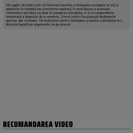
Vă rugăm să țineți cont că folosirea injuriilor, a limbajului instigator la ură, a
apelurilor la violență sau trimiterea repetată, în mod abuziv, a aceluiași
comentariu pot duce nu doar la ștergerea mesajului, ci și la suspendarea
temporară a dreptului de a comenta. Site-ul nostru încurajează dezbaterile
aprinse, dar civilizate. Vă mulțumim pentru înțelegere și pentru contribuția la o
discuție bazată pe argumente, nu pe atacuri.
RECOMANDAREA VIDEO