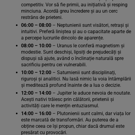
competitiv. Vor să fie primii, au inițiativă și resping
minciuna. Acordă greu încredere și au un cerc
restrâns de prieteni.
06:00 – 08:00
– Neptunienii sunt visători, retrași și
intuitivi. Preferă liniștea și au o capacitate aparte de
a percepe lucrurile dincolo de aparențe.
08:00 – 10:00
– Uranus le conferă magnetism și
modestie. Sunt deschiși, lipsiți de prejudecăți și
dispuși să ajute, având o înclinație naturală spre
sacrificiu pentru cei vulnerabili.
10:00 – 12:00
– Saturnienii sunt disciplinați,
riguroși și analitici. Nu lasă nimic la voia întâmplării
și meditează profund înainte de a lua o decizie.
12:00 – 14:00
– Jupiter le aduce nevoia de noutate.
Acești nativi trăiesc prin călătorii, prietenii și
activități care le mențin entuziasmul.
14:00 – 16:00
– Plutonienii sunt calmi, dar viața lor
este marcată de transformări. Au puterea de a
obține ceea ce își propun, chiar dacă drumul este
presărat cu provocări.