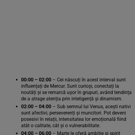
00:00 – 02:00
– Cei născuți în acest interval sunt
influențați de Mercur. Sunt curioși, conectați la
noutăți și se remarcă ușor în grupuri, având tendința
de a atrage atenția prin inteligență și dinamism.
02:00 – 04:00
– Sub semnul lui Venus, acești nativi
sunt afectivi, perseverenți și muncitori. Pot deveni
posesivi în relații, intensitatea lor emoțională fiind
atât o calitate, cât și o vulnerabilitate.
04:00 – 06:00
– Marte le oferă ambiție și spirit