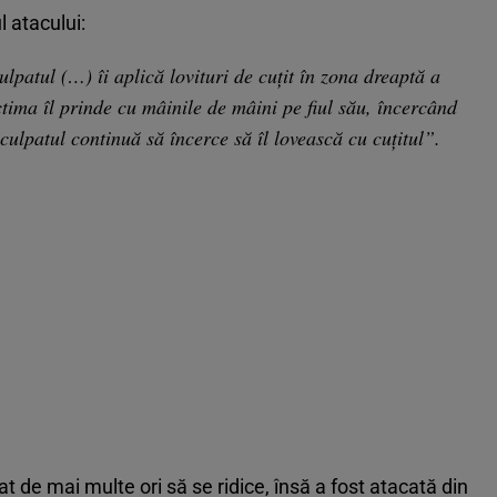
 atacului:
lpatul (…) îi aplică lovituri de cuțit în zona dreaptă a
ctima îl prinde cu mâinile de mâini pe fiul său, încercând
inculpatul continuă să încerce să îl lovească cu cuțitul”.
 de mai multe ori să se ridice, însă a fost atacată din