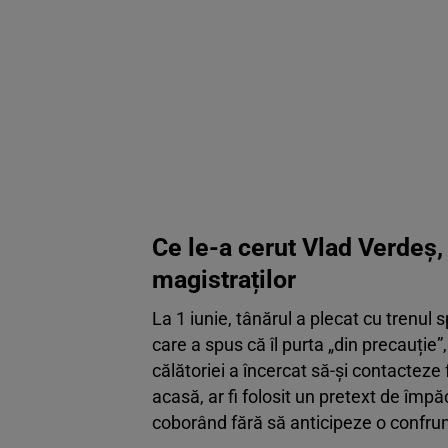
Ce le-a cerut Vlad Verdeș, t
magistraților
La 1 iunie, tânărul a plecat cu trenul
care a spus că îl purta „din precauție
călătoriei a încercat să-și contactez
acasă, ar fi folosit un pretext de împ
coborând fără să anticipeze o confrun