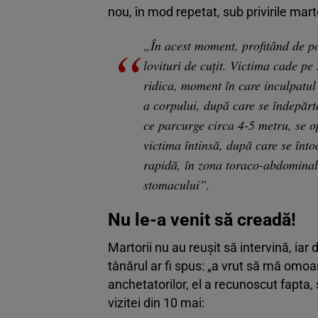
nou, în mod repetat, sub privirile marto
„În acest moment, profitând de poz
lovituri de cuțit. Victima cade pe
ridica, moment în care inculpatul 
a corpului, după care se îndepărte
ce parcurge circa 4-5 metru, se op
victima întinsă, după care se întoa
rapidă, în zona toraco-abdominal
stomacului”.
Nu le-a venit să creadă!
Martorii nu au reușit să intervină, iar
tânărul ar fi spus: „a vrut să mă omoar
anchetatorilor, el a recunoscut fapta, 
vizitei din 10 mai: