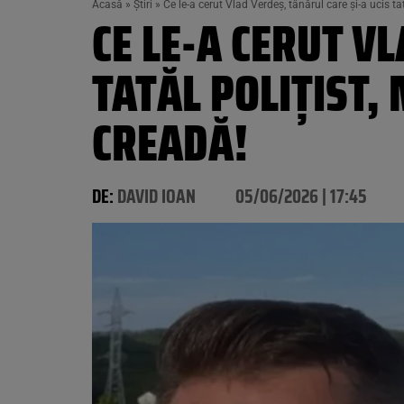
Acasă
»
Știri
»
Ce le-a cerut Vlad Verdeș, tânărul care și-a ucis tat
CE LE-A CERUT V
TATĂL POLIȚIST,
CREADĂ!
DE:
DAVID IOAN
05/06/2026 | 17:45