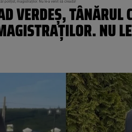
ăl polițist, magistraților. Nu le-a venit să creadă!
LAD VERDEȘ, TÂNĂRUL C
 MAGISTRAȚILOR. NU LE