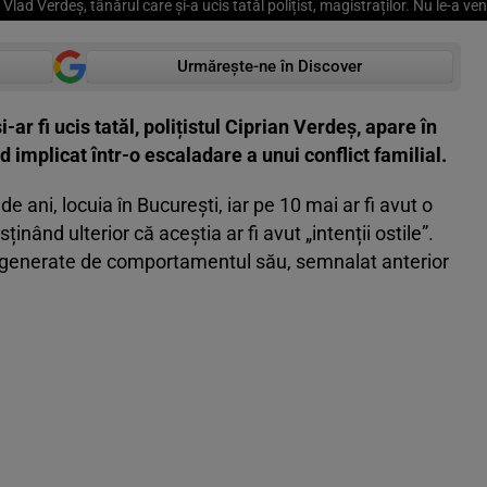
 Vlad Verdeș, tânărul care și-a ucis tatăl polițist, magistraților. Nu le-a ve
Urmărește-ne în Discover
ar fi ucis tatăl, polițistul Ciprian Verdeș, apare în
 implicat într-o escaladare a unui conflict familial.
 ani, locuia în București, iar pe 10 mai ar fi avut o
usținând ulterior că aceștia ar fi avut „intenții ostile”.
ni generate de comportamentul său, semnalat anterior