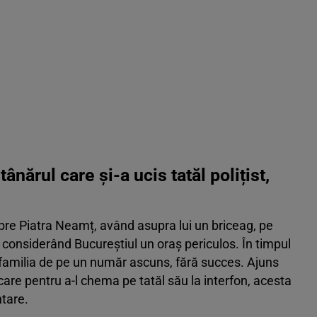
ânărul care și-a ucis tatăl polițist,
 spre Piatra Neamț, având asupra lui un briceag, pe
”, considerând Bucureștiul un oraș periculos. În timpul
e familia de pe un număr ascuns, fără succes. Ajuns
ăcare pentru a-l chema pe tatăl său la interfon, acesta
tare.