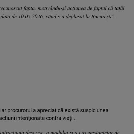
recunoscut fapta, motivându-și acțiunea de faptul că tatăl
în data de 10.05.2026, când s-a deplasat la București”.
iar procurorul a apreciat că există suspiciunea
cțiuni intenționate contra vieții.
infracțiunii descrise, a modului și a circumstanțelor de