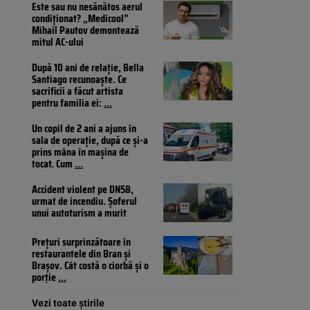
Este sau nu nesănătos aerul
condiționat? „Medicool”
Mihail Pautov demontează
mitul AC-ului
După 10 ani de relație, Bella
Santiago recunoaște. Ce
sacrificii a făcut artista
pentru familia ei:
...
Un copil de 2 ani a ajuns în
sala de operație, după ce și-a
prins mâna în mașina de
tocat. Cum
...
Accident violent pe DN58,
urmat de incendiu. Șoferul
unui autoturism a murit
Prețuri surprinzătoare în
restaurantele din Bran și
Brașov. Cât costă o ciorbă și o
porție
...
Vezi toate știrile