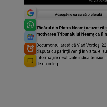
Ce le-a cerut
Adaugă-ne ca sursă preferată
Tânărul din Piatra Neamț acuzat că și-
motivarea Tribunalului Neamț ca fiind
Documentul arată că Vlad Verdeș, 22 de
dispută cu părinții veniți în vizită, el s
Informațiile neoficiale indică tensiu
de un coleg.