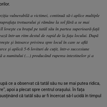
rilor.
iția vulnerabilă a victimei, continuă să-i aplice multiple
 suprafața trotuarului și rămâne la sol fără a se mai
îl lovește cu brațul pe tatăl său în partea superioară-față
ază într-un ritm destul de rapid de la fața locului. După
rește și întoarce privirea spre locul în care se află
rce și aplică 5-6 lovituri de cuțit, într-o succesiune
ă a numitului (…) producând ruperea intestinelor și a
 după ce a observat că tatăl său nu se mai putea ridica,
e”, apoi a plecat spre centrul orașului. În fața
susținând că tatăl său ar fi încercat să-l ucidă în timpul