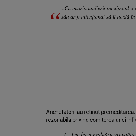
„Cu ocazia audierii inculpatul a 
său ar fi intenționat să îl ucidă 
Anchetatorii au reținut premeditarea, 
rezonabilă privind comiterea unei infra
„(…) pe baza evaluării gravității 