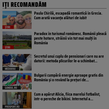
IȚI RECOMANDĂM
Paula Chirilă, escapadă romantică în Grecia.
Cum arată vacanța alături de iubit
ȘTIRI
Paradox în turismul românesc. Românii pleacă
peste hotare, străinii vin tot mai mulți în
România
ȘTIRI
Secretul unui cuplu de pensionari care nu are
datorii: metoda plicurilor le-a schimbat...
MEDIAFAX
Bulgarii cumpără energie aproape gratis din
România și o revând la prețuri de...
GANDUL.RO
Cum a apărut Alicia, fiica marelui fotbalist,
într-o pereche de bikini. Internetul a...
PROSPORT.RO