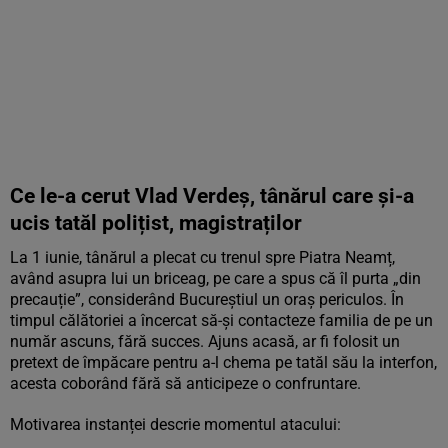
Ce le-a cerut Vlad Verdeș, tânărul care și-a
ucis tatăl polițist, magistraților
La 1 iunie, tânărul a plecat cu trenul spre Piatra Neamț,
având asupra lui un briceag, pe care a spus că îl purta „din
precauție”, considerând Bucureștiul un oraș periculos. În
timpul călătoriei a încercat să-și contacteze familia de pe un
număr ascuns, fără succes. Ajuns acasă, ar fi folosit un
pretext de împăcare pentru a-l chema pe tatăl său la interfon,
acesta coborând fără să anticipeze o confruntare.
Motivarea instanței descrie momentul atacului: