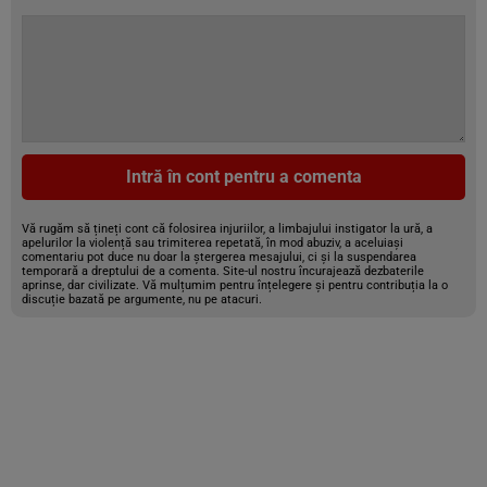
Intră în cont pentru a comenta
Vă rugăm să țineți cont că folosirea injuriilor, a limbajului instigator la ură, a
apelurilor la violență sau trimiterea repetată, în mod abuziv, a aceluiași
comentariu pot duce nu doar la ștergerea mesajului, ci și la suspendarea
temporară a dreptului de a comenta. Site-ul nostru încurajează dezbaterile
aprinse, dar civilizate. Vă mulțumim pentru înțelegere și pentru contribuția la o
discuție bazată pe argumente, nu pe atacuri.