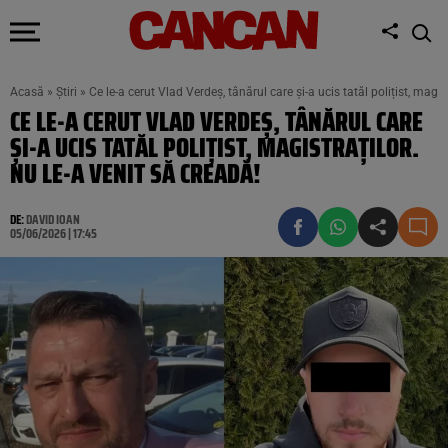
Acasă
»
Știri
»
Ce le-a cerut Vlad Verdeș, tânărul care și-a ucis tatăl polițist, magis
CE LE-A CERUT VLAD VERDEȘ, TÂNĂRUL CARE
ȘI-A UCIS TATĂL POLIȚIST, MAGISTRAȚILOR.
NU LE-A VENIT SĂ CREADĂ!
DE:
DAVID IOAN
05/06/2026 | 17:45