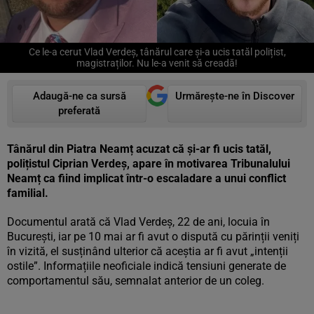
Ce le-a cerut Vlad Verdeș, tânărul care și-a ucis tatăl polițist,
magistraților. Nu le-a venit să creadă!
Adaugă-ne ca sursă
Urmărește-ne în Discover
preferată
Tânărul din Piatra Neamț acuzat că și-ar fi ucis tatăl,
polițistul Ciprian Verdeș, apare în motivarea Tribunalului
Neamț ca fiind implicat într-o escaladare a unui conflict
familial.
Documentul arată că Vlad Verdeș, 22 de ani, locuia în
București, iar pe 10 mai ar fi avut o dispută cu părinții veniți
în vizită, el susținând ulterior că aceștia ar fi avut „intenții
ostile”. Informațiile neoficiale indică tensiuni generate de
comportamentul său, semnalat anterior de un coleg.