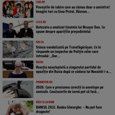
CIAO.RO
Poveştile de iubire care au rămas doar o amintire!
Imagini tari cu Gina Pistol, Răzvan...
CLICK.RO
Botezatu a analizat ținutele lui Nicușor Dan. Ce
spune despre aparițiile președintelui
DIGI 24
Stânca vandalizată pe Transfăgărășan. Ce le
răspunde un inspector de Poliție celor care
întreabă: „Dar...
DIGI24
Reacția neașteptată a singurului partidul de
opoziţie din Rusia după ce văduva lui Navalnîi i-a...
PROMOTOR.RO
2026: Care e presiunea corectă în anvelope pe
caniculă. Cauciucurile de iarnă pot să facă...
RÂZI CU LACRIMI
BANCUL ZILEI. Badea Gheorghe: – Nu pot face
dragoste!