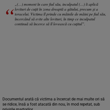
„(…) moment în care fiul său, inculpatul (…) îi aplică
lovituri de cuțit în zona dreaptă a gâtului, precum și a
toracelui. Victima îl prinde cu mâinile de mâini pe fiul său,
încercând să evite alte lovituri, în timp ce inculpatul
continuă să încerce să îl lovească cu cuțitul”.
Documentul arată că victima a încercat de mai multe ori să
se ridice, însă a fost atacată din nou, în mod repetat, sub
privirile martorilor.