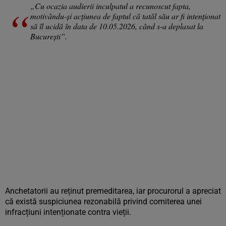
„Cu ocazia audierii inculpatul a recunoscut fapta,
motivându-și acțiunea de faptul că tatăl său ar fi intenționat
să îl ucidă în data de 10.05.2026, când s-a deplasat la
București”.
Anchetatorii au reținut premeditarea, iar procurorul a apreciat
că există suspiciunea rezonabilă privind comiterea unei
infracțiuni intenționate contra vieții.