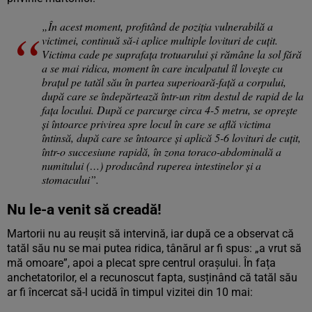
„În acest moment, profitând de poziția vulnerabilă a
victimei, continuă să-i aplice multiple lovituri de cuțit.
Victima cade pe suprafața trotuarului și rămâne la sol fără
a se mai ridica, moment în care inculpatul îl lovește cu
brațul pe tatăl său în partea superioară-față a corpului,
după care se îndepărtează într-un ritm destul de rapid de la
fața locului. După ce parcurge circa 4-5 metru, se oprește
și întoarce privirea spre locul în care se află victima
întinsă, după care se întoarce și aplică 5-6 lovituri de cuțit,
într-o succesiune rapidă, în zona toraco-abdominală a
numitului (…) producând ruperea intestinelor și a
stomacului”.
Nu le-a venit să creadă!
Martorii nu au reușit să intervină, iar după ce a observat că
tatăl său nu se mai putea ridica, tânărul ar fi spus: „a vrut să
mă omoare”, apoi a plecat spre centrul orașului. În fața
anchetatorilor, el a recunoscut fapta, susținând că tatăl său
ar fi încercat să-l ucidă în timpul vizitei din 10 mai: