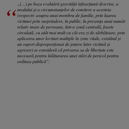
„(…) pe baza evaluării gravității infracțiunii descrise, a
modului și a circumstanțelor de comitere a acesteia
(respectiv asupra unui membru de familie, prin luarea
victimei prin surprindere, în public, în prezența unui număr
relativ mare de persoane, într-o zonă centrală, foarte
circulată, cu atât mai mult cu cât era zi de sărbătoare, prin
aplicarea unor lovituri multiple în zone vitale, existând și
un raport disproporționat de putere între victimă și
agresor) se consideră că privarea sa de libertate este
necesară pentru înlăturarea unei stări de pericol pentru
ordinea publică”.