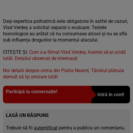
Deși expertiza psihiatrică este obligatorie în astfel de cazuri,
Vlad Verdeș a solicitat separat o evaluare. Testele
toxicologice au arătat că nu consumase alcool și nu se afla
sub influența drogurilor la momentul atacului.
CITEŞTE ŞI:
Cum s-a filmat Vlad Verdeș, înainte să-și ucidă
tatăl. Detaliul observat de internauți
Noi detalii despre crima din Piatra Neamț. Tânărul plănuia
demult să își omoare tatăl
Participă la conversație!
Intră în cont!
LASĂ UN RĂSPUNS
Trebuie să fii
autentificat
pentru a publica un comentariu.