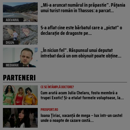
„Mi-a aruncat numărul în prăpastie”. Pățania
unui turist român în Thassos: a parcat...
ADEVARUL
S-a aflat cine este bărbatul care a „pictat” o
declarație de dragoste pe...
DIGI24
„În niciun fel”. Răspunsul unui deputat
întrebat dacă un om obișnuit poate obține...
MEDIAFAX
PARTENERI
CE SE ÎNTÂMPLĂ DOCTORE?
Cum arată acum Julia Chelaru, fosta membră a
trupei Exotic! Și-a etalat formele voluptoase, la...
PROSPORT.RO
Ioana Țiriac, vacanță de mega – lux într-un castel
unde o noapte de cazare costă...