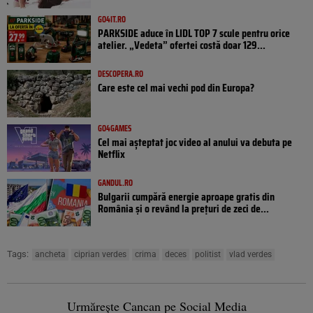
GO4IT.RO
PARKSIDE aduce în LIDL TOP 7 scule pentru orice
atelier. „Vedeta” ofertei costă doar 129...
DESCOPERA.RO
Care este cel mai vechi pod din Europa?
GO4GAMES
Cel mai așteptat joc video al anului va debuta pe
Netflix
GANDUL.RO
Bulgarii cumpără energie aproape gratis din
România și o revând la prețuri de zeci de...
Tags:
ancheta
ciprian verdes
crima
deces
politist
vlad verdes
Urmărește Cancan pe Social Media