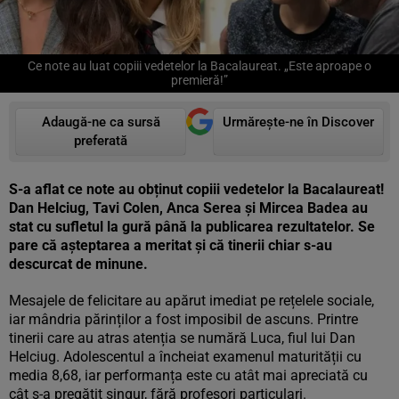
Ce note au luat copiii vedetelor la Bacalaureat. „Este aproape o
premieră!”
Adaugă-ne ca sursă
Urmărește-ne în Discover
preferată
S-a aflat ce note au obținut copiii vedetelor la Bacalaureat!
Dan Helciug, Tavi Colen, Anca Serea și Mircea Badea au
stat cu sufletul la gură până la publicarea rezultatelor. Se
pare că așteptarea a meritat și că tinerii chiar s-au
descurcat de minune.
Mesajele de felicitare au apărut imediat pe rețelele sociale,
iar mândria părinților a fost imposibil de ascuns. Printre
tinerii care au atras atenția se numără Luca, fiul lui Dan
Helciug. Adolescentul a încheiat examenul maturității cu
media 8,68, iar performanța este cu atât mai apreciată cu
cât s-a pregătit singur, fără profesori particulari.