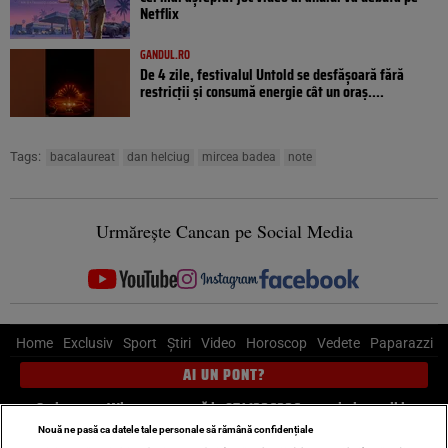
Netflix
GANDUL.RO
De 4 zile, festivalul Untold se desfășoară fără
restricții și consumă energie cât un oraș....
Tags:
bacalaureat
dan helciug
mircea badea
note
Urmărește Cancan pe Social Media
Home
Exclusiv
Sport
Știri
Video
Horoscop
Vedete
Paparazzi
AI UN PONT?
Scrie-ne pe Whatsapp
, sună la 0741226226 sau trimite mail la
pont@cancan.ro
Nouă ne pasă ca datele tale personale să rămână confidențiale