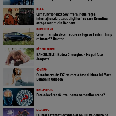
DIGI24
Cum funcționează Sovintern, noua rețea
internațională a „socialiștilor” cu care Kremlinul
atrage recruți din Occident...
PROMOTOR.RO
Ce se întâmplă dacă trebuie să fugi cu Tesla în timp
ce încarcă? Un atac...
RÂZI CU LACRIMI
BANCUL ZILEI. Badea Gheorghe: – Nu pot face
dragoste!
GO4IT.RO
Cascadoarea de 137 cm care a fost dublura lui Matt
Damon în Odiseea
DESCOPERA.RO
Este adevărat că inteligența oamenilor scade?
GO4GAMES
Cel mai așteptat joc video al anului va debuta pe