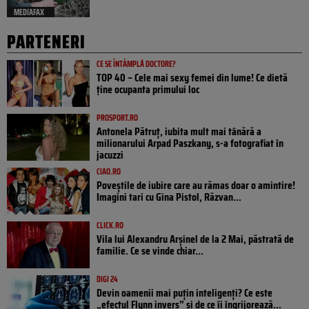
MEDIAFAX
PARTENERI
CE SE ÎNTÂMPLĂ DOCTORE?
TOP 40 – Cele mai sexy femei din lume! Ce dietă
ține ocupanta primului loc
PROSPORT.RO
Antonela Pătruț, iubita mult mai tânără a
milionarului Arpad Paszkany, s-a fotografiat în
jacuzzi
CIAO.RO
Poveştile de iubire care au rămas doar o amintire!
Imagini tari cu Gina Pistol, Răzvan...
CLICK.RO
Vila lui Alexandru Arșinel de la 2 Mai, păstrată de
familie. Ce se vinde chiar...
DIGI 24
Devin oamenii mai puțin inteligenți? Ce este
„efectul Flynn invers” și de ce îi îngrijorează...