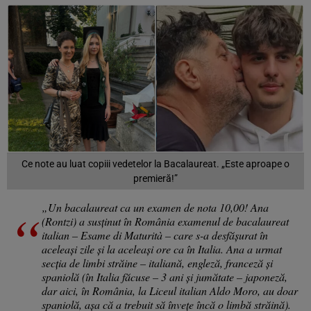
Ce note au luat copiii vedetelor la Bacalaureat. „Este aproape o
premieră!”
„Un bacalaureat ca un examen de nota 10,00! Ana
(Rontzi) a susținut în România examenul de bacalaureat
italian – Esame di Maturità – care s-a desfășurat în
aceleași zile și la aceleași ore ca în Italia. Ana a urmat
secția de limbi străine – italiană, engleză, franceză și
spaniolă (în Italia făcuse – 3 ani și jumătate – japoneză,
dar aici, în România, la Liceul italian Aldo Moro, au doar
spaniolă, așa că a trebuit să învețe încă o limbă străină).