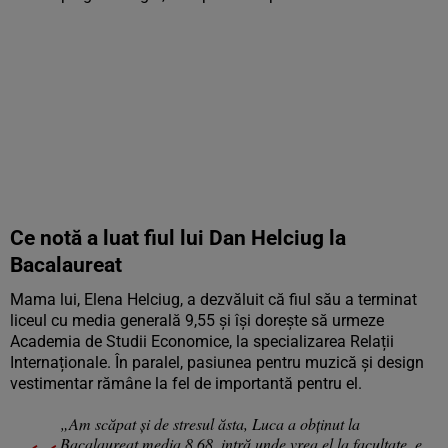
Ce notă a luat fiul lui Dan Helciug la
Bacalaureat
Mama lui, Elena Helciug, a dezvăluit că fiul său a terminat
liceul cu media generală 9,55 și își dorește să urmeze
Academia de Studii Economice, la specializarea Relații
Internaționale. În paralel, pasiunea pentru muzică și design
vestimentar rămâne la fel de importantă pentru el.
„Am scăpat și de stresul ăsta, Luca a obținut la
Bacalaureat media 8,68, intră unde vrea el la facultate, e