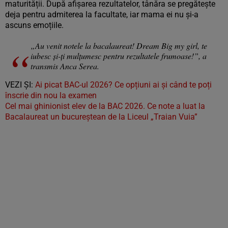
maturității. După afișarea rezultatelor, tânăra se pregătește
deja pentru admiterea la facultate, iar mama ei nu și-a
ascuns emoțiile.
„Au venit notele la bacalaureat! Dream Big my girl, te
iubesc și-ți mulțumesc pentru rezultatele frumoase!”, a
transmis Anca Serea.
VEZI ȘI:
Ai picat BAC-ul 2026? Ce opțiuni ai și când te poți
înscrie din nou la examen
Cel mai ghinionist elev de la BAC 2026. Ce note a luat la
Bacalaureat un bucureștean de la Liceul „Traian Vuia”