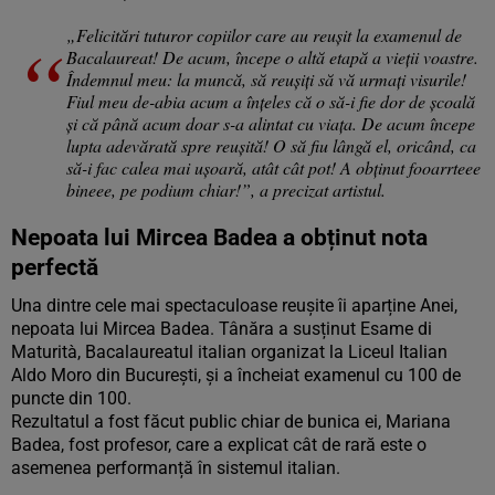
„Felicitări tuturor copiilor care au reușit la examenul de
Bacalaureat! De acum, începe o altă etapă a vieții voastre.
Îndemnul meu: la muncă, să reușiți să vă urmați visurile!
Fiul meu de-abia acum a înțeles că o să-i fie dor de școală
și că până acum doar s-a alintat cu viața. De acum începe
lupta adevărată spre reușită! O să fiu lângă el, oricând, ca
să-i fac calea mai ușoară, atât cât pot! A obținut fooarrteee
bineee, pe podium chiar!”, a precizat artistul.
Nepoata lui Mircea Badea a obținut nota
perfectă
Una dintre cele mai spectaculoase reușite îi aparține Anei,
nepoata lui Mircea Badea. Tânăra a susținut Esame di
Maturità, Bacalaureatul italian organizat la Liceul Italian
Aldo Moro din București, și a încheiat examenul cu 100 de
puncte din 100.
Rezultatul a fost făcut public chiar de bunica ei, Mariana
Badea, fost profesor, care a explicat cât de rară este o
asemenea performanță în sistemul italian.