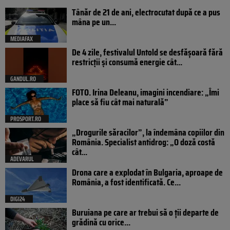
Tânăr de 21 de ani, electrocutat după ce a pus
mâna pe un...
MEDIAFAX
De 4 zile, festivalul Untold se desfășoară fără
restricții și consumă energie cât...
GANDUL.RO
FOTO. Irina Deleanu, imagini incendiare: „Îmi
place să fiu cât mai naturală”
PROSPORT.RO
„Drogurile săracilor”, la îndemâna copiilor din
România. Specialist antidrog: „O doză costă
cât...
ADEVARUL
Drona care a explodat în Bulgaria, aproape de
România, a fost identificată. Ce...
DIGI24
Buruiana pe care ar trebui să o ții departe de
grădină cu orice...