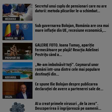
Secretul unui cuplu de pensionari care nu are
datorii: metoda plicurilor le-a schimbat...
MEDIAFAX
Sub guvernarea Bolojan, România are cea mai
mare inflație din UE, recesiune economică,...
GANDUL.RO
GALERIE FOTO. Ioana Tamaş, apariție
fermecătoare pe plajă! Reacția Adelinei
Pestrițu când a...
PROSPORT.RO
„Ne-am îmbolnăvit toți”. Coșmarul unor
români într-una dintre cele mai populare
destinații din...
ADEVARUL
Ce spune Ilie Bolojan despre publicarea
declarației de avere a partenerei sale de...
DIGI24
AI a creat primele virusuri „de la zero”.
Descoperirea îi îngrijorează pe oamenii...