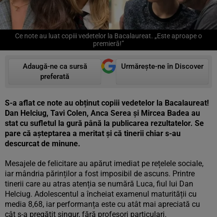
Ce note au luat copiii vedetelor la Bacalaureat. „Este aproape o
premieră!”
Adaugă-ne ca sursă
Urmărește-ne în Discover
preferată
S-a aflat ce note au obținut copiii vedetelor la Bacalaureat!
Dan Helciug, Tavi Colen, Anca Serea și Mircea Badea au
stat cu sufletul la gură până la publicarea rezultatelor. Se
pare că așteptarea a meritat și că tinerii chiar s-au
descurcat de minune.
Mesajele de felicitare au apărut imediat pe rețelele sociale,
iar mândria părinților a fost imposibil de ascuns. Printre
tinerii care au atras atenția se numără Luca, fiul lui Dan
Helciug. Adolescentul a încheiat examenul maturității cu
media 8,68, iar performanța este cu atât mai apreciată cu
cât s-a pregătit singur, fără profesori particulari.