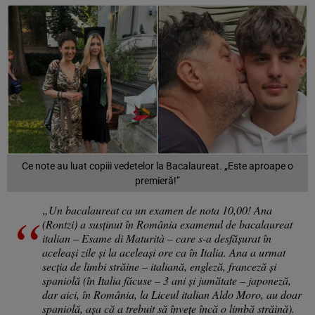
Ce note au luat copiii vedetelor la Bacalaureat. „Este aproape o
premieră!”
„Un bacalaureat ca un examen de nota 10,00! Ana
(Rontzi) a susținut în România examenul de bacalaureat
italian – Esame di Maturità – care s-a desfășurat în
aceleași zile și la aceleași ore ca în Italia. Ana a urmat
secția de limbi străine – italiană, engleză, franceză și
spaniolă (în Italia făcuse – 3 ani și jumătate – japoneză,
dar aici, în România, la Liceul italian Aldo Moro, au doar
spaniolă, așa că a trebuit să învețe încă o limbă străină).