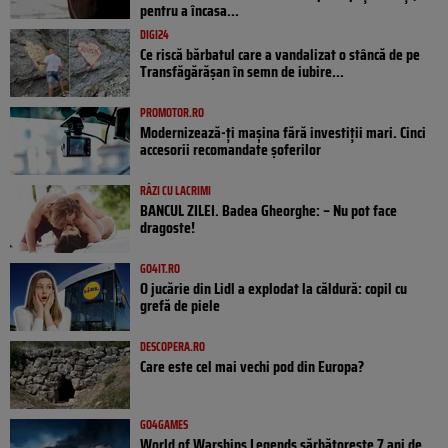
pentru a încasa...
DIGI24
Ce riscă bărbatul care a vandalizat o stâncă de pe
Transfăgărășan în semn de iubire...
PROMOTOR.RO
Modernizează-ți mașina fără investiții mari. Cinci
accesorii recomandate șoferilor
RÂZI CU LACRIMI
BANCUL ZILEI. Badea Gheorghe: – Nu pot face
dragoste!
GO4IT.RO
O jucărie din Lidl a explodat la căldură: copil cu
grefă de piele
DESCOPERA.RO
Care este cel mai vechi pod din Europa?
GO4GAMES
World of Warships Legends sărbătorește 7 ani de