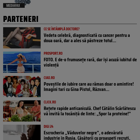
MEDIAFAX
PARTENERI
CE SE ÎNTÂMPLĂ DOCTORE?
Vedeta celebră, diagnosticată cu cancer pentru a
doua oară, dar a ales să păstreze totul...
PROSPORT.RO
FOTO. E de-o frumusețe rară, dar își acuză iubitul de
violență
CIAO.RO
Poveştile de iubire care au rămas doar o amintire!
Imagini tari cu Gina Pistol, Răzvan...
CLICK.RO
Rețete rapide anticaniculă. Chef Cătălin Scărlătescu
vă invită la tocăniță de linte: „Spor la proteine!”
DIGI 24
Escrocheria „Văduvelor negre”, o adevărată
industrie în Rusia. Căsătorii cu proaspeți recruți,