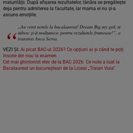
maturității. După afișarea rezultatelor, tânăra se pregătește
deja pentru admiterea la facultate, iar mama ei nu și-a
ascuns emoțiile.
„Au venit notele la bacalaureat! Dream Big my girl, te
iubesc și-ți mulțumesc pentru rezultatele frumoase!”, a
transmis Anca Serea.
VEZI ȘI:
Ai picat BAC-ul 2026? Ce opțiuni ai și când te poți
înscrie din nou la examen
Cel mai ghinionist elev de la BAC 2026. Ce note a luat la
Bacalaureat un bucureștean de la Liceul „Traian Vuia”