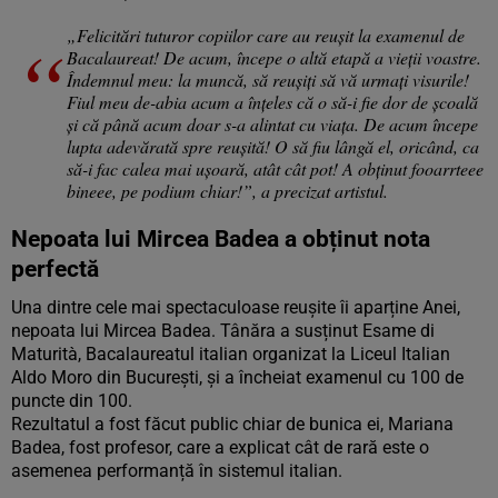
„Felicitări tuturor copiilor care au reușit la examenul de
Bacalaureat! De acum, începe o altă etapă a vieții voastre.
Îndemnul meu: la muncă, să reușiți să vă urmați visurile!
Fiul meu de-abia acum a înțeles că o să-i fie dor de școală
și că până acum doar s-a alintat cu viața. De acum începe
lupta adevărată spre reușită! O să fiu lângă el, oricând, ca
să-i fac calea mai ușoară, atât cât pot! A obținut fooarrteee
bineee, pe podium chiar!”, a precizat artistul.
Nepoata lui Mircea Badea a obținut nota
perfectă
Una dintre cele mai spectaculoase reușite îi aparține Anei,
nepoata lui Mircea Badea. Tânăra a susținut Esame di
Maturità, Bacalaureatul italian organizat la Liceul Italian
Aldo Moro din București, și a încheiat examenul cu 100 de
puncte din 100.
Rezultatul a fost făcut public chiar de bunica ei, Mariana
Badea, fost profesor, care a explicat cât de rară este o
asemenea performanță în sistemul italian.