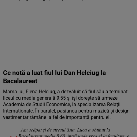
Ce notă a luat fiul lui Dan Helciug la
Bacalaureat
Mama lui, Elena Helciug, a dezvăluit că fiul său a terminat
liceul cu media generală 9,55 și își dorește să urmeze
Academia de Studii Economice, la specializarea Relații
Internaționale. În paralel, pasiunea pentru muzică și design
vestimentar rămâne la fel de importantă pentru el.
„Am scăpat și de stresul ăsta, Luca a obținut la
Bacalaureat media 8,68, intră unde vrea el la facultate, e