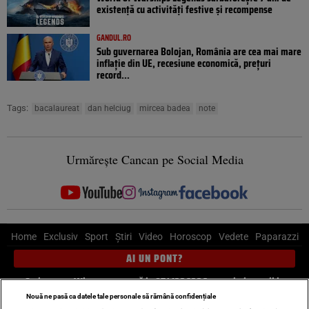
existență cu activități festive și recompense
GANDUL.RO
Sub guvernarea Bolojan, România are cea mai mare
inflație din UE, recesiune economică, prețuri
record...
Tags:
bacalaureat
dan helciug
mircea badea
note
Urmărește Cancan pe Social Media
Home
Exclusiv
Sport
Știri
Video
Horoscop
Vedete
Paparazzi
AI UN PONT?
Scrie-ne pe Whatsapp
, sună la 0741226226 sau trimite mail la
pont@cancan.ro
Nouă ne pasă ca datele tale personale să rămână confidențiale