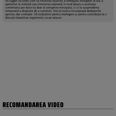
Vă rugăm să țineți cont că folosirea injuriilor, a limbajului instigator la ură, a
apelurilor la violență sau trimiterea repetată, în mod abuziv, a aceluiași
comentariu pot duce nu doar la ștergerea mesajului, ci și la suspendarea
temporară a dreptului de a comenta. Site-ul nostru încurajează dezbaterile
aprinse, dar civilizate. Vă mulțumim pentru înțelegere și pentru contribuția la o
discuție bazată pe argumente, nu pe atacuri.
RECOMANDAREA VIDEO