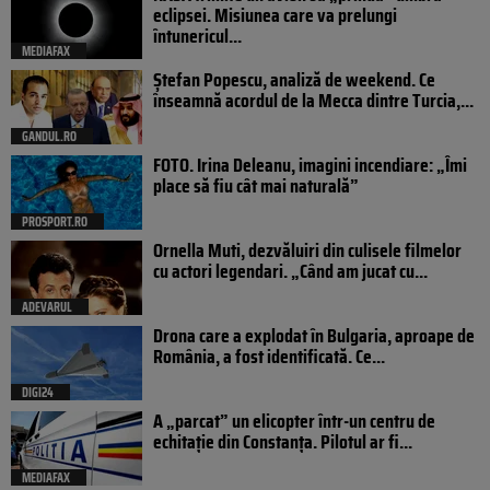
eclipsei. Misiunea care va prelungi
întunericul...
MEDIAFAX
Ștefan Popescu, analiză de weekend. Ce
înseamnă acordul de la Mecca dintre Turcia,...
GANDUL.RO
FOTO. Irina Deleanu, imagini incendiare: „Îmi
place să fiu cât mai naturală”
PROSPORT.RO
Ornella Muti, dezvăluiri din culisele filmelor
cu actori legendari. „Când am jucat cu...
ADEVARUL
Drona care a explodat în Bulgaria, aproape de
România, a fost identificată. Ce...
DIGI24
A „parcat” un elicopter într-un centru de
echitație din Constanța. Pilotul ar fi...
MEDIAFAX