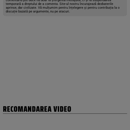
comentariu pot duce nu doar la ștergerea mesajului, ci și la suspendarea
temporară a dreptului de a comenta. Site-ul nostru încurajează dezbaterile
aprinse, dar civilizate. Vă mulțumim pentru înțelegere și pentru contribuția la o
discuție bazată pe argumente, nu pe atacuri.
RECOMANDAREA VIDEO