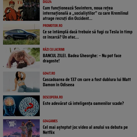
DIGI24
Cum funcționează Sovintern, noua rețea
internațională a „socialiștilor” cu care Kremlinul
atrage recruți din Occident...
PROMOTOR.RO
Ce se întâmplă dacă trebuie să fugi cu Tesla în timp
ce încarcă? Un atac...
RÂZI CU LACRIMI
BANCUL ZILEI. Badea Gheorghe: – Nu pot face
dragoste!
GO4IT.RO
Cascadoarea de 137 cm care a fost dublura lui Matt
Damon în Odiseea
DESCOPERA.RO
Este adevărat că inteligența oamenilor scade?
GO4GAMES
Cel mai așteptat joc video al anului va debuta pe
Netflix