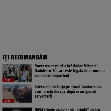
IȚI RECOMANDĂM
Povestea neștiută a brățărilor Mihaelei
Rădulescu. Fiecare este legată de un om sau
un moment important
ȘTIRI
Intervenție în forță pe litoral. Jandarmii au
scos turiștii din apă, după ce au ignorat
salvamarii
ȘTIRI
NASA trimite un avion să „prindă” umbra