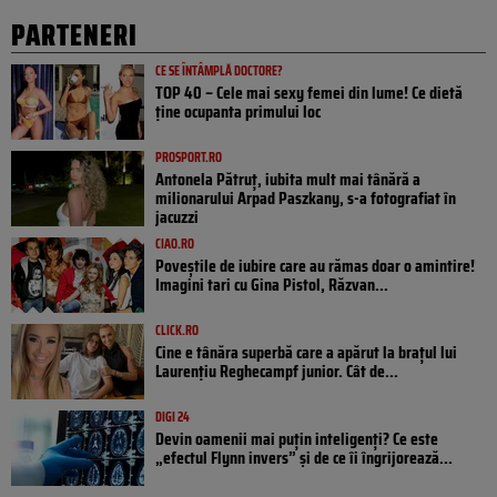
PARTENERI
CE SE ÎNTÂMPLĂ DOCTORE?
TOP 40 – Cele mai sexy femei din lume! Ce dietă
ține ocupanta primului loc
PROSPORT.RO
Antonela Pătruț, iubita mult mai tânără a
milionarului Arpad Paszkany, s-a fotografiat în
jacuzzi
CIAO.RO
Poveştile de iubire care au rămas doar o amintire!
Imagini tari cu Gina Pistol, Răzvan...
CLICK.RO
Cine e tânăra superbă care a apărut la brațul lui
Laurențiu Reghecampf junior. Cât de...
DIGI 24
Devin oamenii mai puțin inteligenți? Ce este
„efectul Flynn invers” și de ce îi îngrijorează...