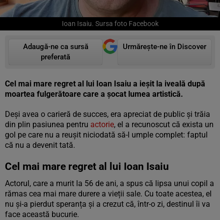
Ioan Isaiu. Sursa foto Facebook
Adaugă-ne ca sursă
Urmărește-ne în Discover
preferată
Cel mai mare regret al lui Ioan Isaiu a ieșit la iveală după
moartea fulgerătoare care a șocat lumea artistică.
Deși avea o carieră de succes, era apreciat de public și trăia
din plin pasiunea pentru
actorie
, el a recunoscut că exista un
gol pe care nu a reușit niciodată să-l umple complet: faptul
că nu a devenit tată.
Cel mai mare regret al lui Ioan Isaiu
Actorul, care a murit la 56 de ani, a spus că lipsa unui copil a
rămas cea mai mare durere a vieții sale. Cu toate acestea, el
nu și-a pierdut speranța și a crezut că, într-o zi, destinul îi va
face această bucurie.