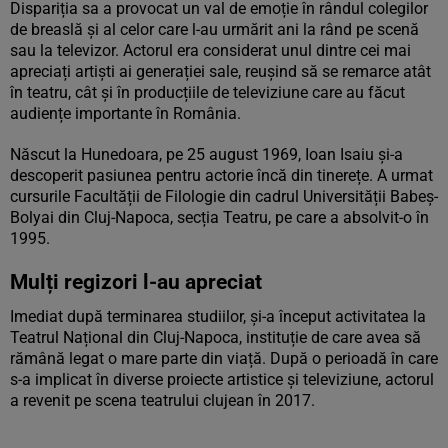
Dispariția sa a provocat un val de emoție în rândul colegilor
de breaslă și al celor care l-au urmărit ani la rând pe scenă
sau la televizor. Actorul era considerat unul dintre cei mai
apreciați artiști ai generației sale, reușind să se remarce atât
în teatru, cât și în producțiile de televiziune care au făcut
audiențe importante în România.
Născut la Hunedoara, pe 25 august 1969, Ioan Isaiu și-a
descoperit pasiunea pentru actorie încă din tinerețe. A urmat
cursurile Facultății de Filologie din cadrul Universității Babeș-
Bolyai din Cluj-Napoca, secția Teatru, pe care a absolvit-o în
1995.
Mulți regizori l-au apreciat
Imediat după terminarea studiilor, și-a început activitatea la
Teatrul Național din Cluj-Napoca, instituție de care avea să
rămână legat o mare parte din viață. După o perioadă în care
s-a implicat în diverse proiecte artistice și televiziune, actorul
a revenit pe scena teatrului clujean în 2017.