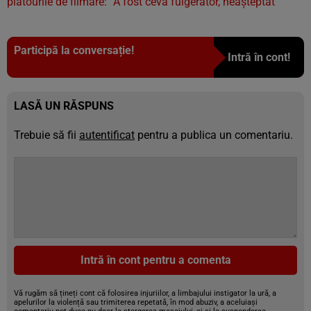
platourile de filmare: ”A fost ceva fulgerător, neașteptat”
Participă la conversație!
Intră în cont!
LASĂ UN RĂSPUNS
Trebuie să fii
autentificat
pentru a publica un comentariu.
Intră în cont pentru a comenta
Vă rugăm să țineți cont că folosirea injuriilor, a limbajului instigator la ură, a
apelurilor la violență sau trimiterea repetată, în mod abuziv, a aceluiași