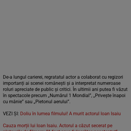
De-a lungul carierei, regratatul actor a colaborat cu regizori
importanți ai scenei românești și a interpretat numeroase
roluri apreciate de public și critici. În ultimii ani putea fi văzut
în spectacole precum „Numărul 1 Mondial”, „Privește înapoi
cu mânie” sau „Pietonul aerului”.
VEZI ȘI:
Doliu în lumea filmului! A murit actorul Ioan Isaiu
Cauza morții lui Ioan Isaiu. Actorul a căzut secerat pe