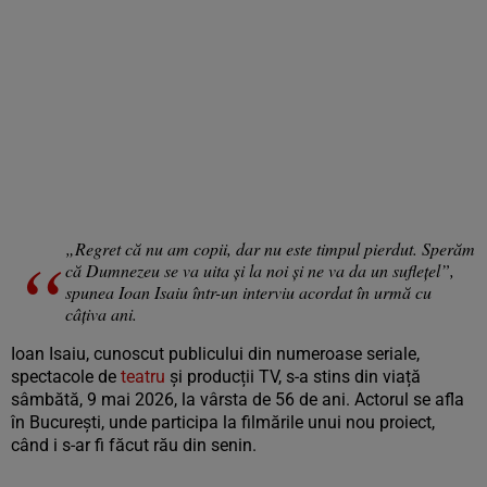
„Regret că nu am copii, dar nu este timpul pierdut. Sperăm
că Dumnezeu se va uita și la noi și ne va da un suflețel”,
spunea Ioan Isaiu într-un interviu acordat în urmă cu
câțiva ani.
Ioan Isaiu, cunoscut publicului din numeroase seriale,
spectacole de
teatru
și producții TV, s-a stins din viață
sâmbătă, 9 mai 2026, la vârsta de 56 de ani. Actorul se afla
în București, unde participa la filmările unui nou proiect,
când i s-ar fi făcut rău din senin.