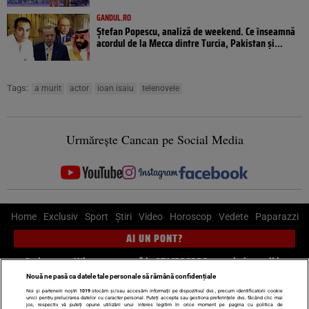
GANDUL.RO
Ștefan Popescu, analiză de weekend. Ce înseamnă
acordul de la Mecca dintre Turcia, Pakistan şi...
Tags:
a murit
actor
ioan isaiu
telenovele
Urmărește Cancan pe Social Media
Home
Exclusiv
Sport
Știri
Video
Horoscop
Vedete
Paparazzi
AI UN PONT?
Scrie-ne pe Whatsapp
, sună la 0741226226 sau trimite mail la
pont@cancan.ro
Nouă ne pasă ca datele tale personale să rămână confidențiale
Noi și partenerii noștri
1019
stocăm și/sau accesăm informații pe dispozitivul dvs., precum identificatorii cookie
unici pentru prelucrarea datelor cu caracter personal. Puteți accepta sau gestiona preferințele dvs. făcând clic mai
Știri interne
Știri externe
Politică
jos, respectiv vă puteți opune utilizării unui interes legitim în orice moment pe pagina cu politica de