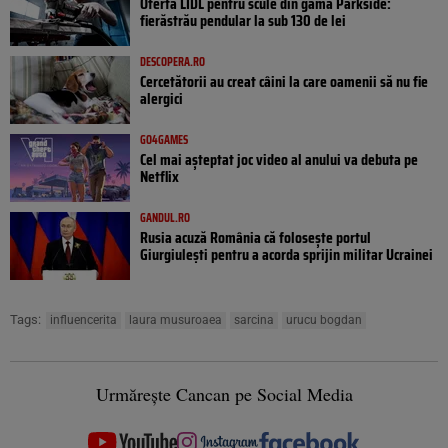
Oferta LIDL pentru scule din gama Parkside:
fierăstrău pendular la sub 130 de lei
DESCOPERA.RO
Cercetătorii au creat câini la care oamenii să nu fie
alergici
GO4GAMES
Cel mai așteptat joc video al anului va debuta pe
Netflix
GANDUL.RO
Rusia acuză România că folosește portul
Giurgiulești pentru a acorda sprijin militar Ucrainei
Tags:
influencerita
laura musuroaea
sarcina
urucu bogdan
Urmărește Cancan pe Social Media