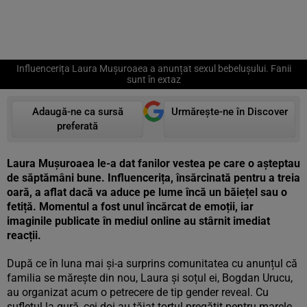
Influencerița Laura Mușuroaea a anunțat sexul bebelușului. Fanii
sunt în extaz
Adaugă-ne ca sursă
Urmărește-ne în Discover
preferată
Laura Mușuroaea le-a dat fanilor vestea pe care o așteptau
de săptămâni bune. Influencerița, însărcinată pentru a treia
oară, a aflat dacă va aduce pe lume încă un băiețel sau o
fetiță. Momentul a fost unul încărcat de emoții, iar
imaginile publicate în mediul online au stârnit imediat
reacții.
După ce în luna mai și-a surprins comunitatea cu anunțul că
familia se mărește din nou, Laura și soțul ei, Bogdan Urucu,
au organizat acum o petrecere de tip gender reveal. Cu
sufletul la gură, cei doi au tăiat tortul pregătit pentru marele