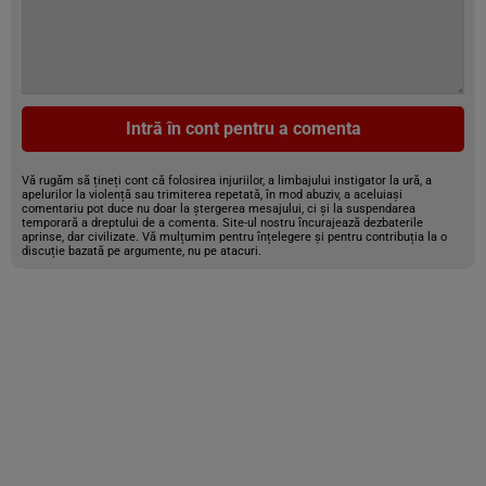
Intră în cont pentru a comenta
Vă rugăm să țineți cont că folosirea injuriilor, a limbajului instigator la ură, a
apelurilor la violență sau trimiterea repetată, în mod abuziv, a aceluiași
comentariu pot duce nu doar la ștergerea mesajului, ci și la suspendarea
temporară a dreptului de a comenta. Site-ul nostru încurajează dezbaterile
aprinse, dar civilizate. Vă mulțumim pentru înțelegere și pentru contribuția la o
discuție bazată pe argumente, nu pe atacuri.