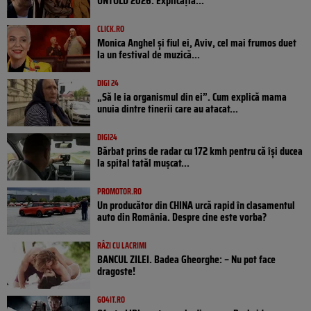
UNTOLD 2026. Explicația...
CLICK.RO
Monica Anghel și fiul ei, Aviv, cel mai frumos duet
la un festival de muzică...
DIGI 24
„Să le ia organismul din ei”. Cum explică mama
unuia dintre tinerii care au atacat...
DIGI24
Bărbat prins de radar cu 172 kmh pentru că își ducea
la spital tatăl muşcat...
PROMOTOR.RO
Un producător din CHINA urcă rapid în clasamentul
auto din România. Despre cine este vorba?
RÂZI CU LACRIMI
BANCUL ZILEI. Badea Gheorghe: – Nu pot face
dragoste!
GO4IT.RO