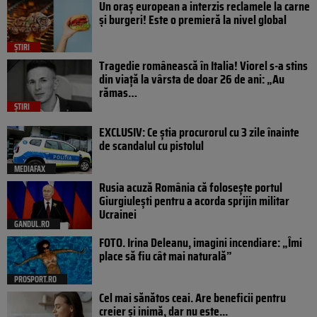
Un oraș european a interzis reclamele la carne
și burgeri! Este o premieră la nivel global
ȘTIRI
Tragedie românească în Italia! Viorel s-a stins
din viață la vârsta de doar 26 de ani: „Au
rămas…
ȘTIRI
EXCLUSIV: Ce știa procurorul cu 3 zile înainte
de scandalul cu pistolul
MEDIAFAX
Rusia acuză România că folosește portul
Giurgiulești pentru a acorda sprijin militar
Ucrainei
GANDUL.RO
FOTO. Irina Deleanu, imagini incendiare: „Îmi
place să fiu cât mai naturală”
PROSPORT.RO
Cel mai sănătos ceai. Are beneficii pentru
creier și inimă, dar nu este...