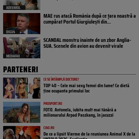
ADEVARUL
MAE rus atacă România după ce țara noastră a
cumpărat Portul Giurgiulești din...
DIGI24
SCANDAL monstru înainte de un zbor Anglia-
SUA. Scenele din avion au devenit virale
MEDIAFAX
PARTENERI
CE SE ÎNTÂMPLĂ DOCTORE?
TOP 40 – Cele mai sexy femei din lume! Ce dietă
ține ocupanta primului loc
PROSPORT.RO
FOTO. Antonela, iubita mult mai tânără a
milionarului Arpad Paszkany, în jacuzzi
CIAO.RO
De ce a lipsit Vierme de la reuniunea Animal X de la