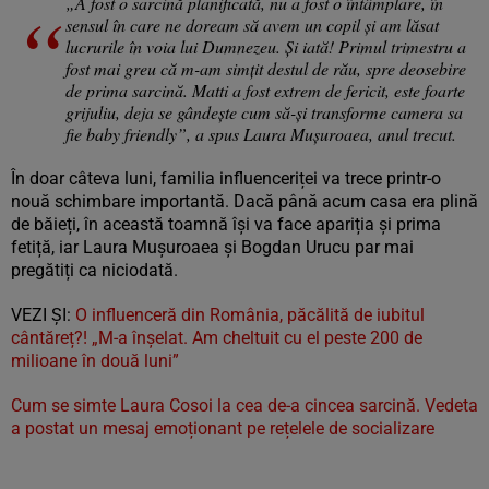
„A fost o sarcină planificată, nu a fost o întâmplare, în
sensul în care ne doream să avem un copil și am lăsat
lucrurile în voia lui Dumnezeu. Și iată! Primul trimestru a
fost mai greu că m-am simțit destul de rău, spre deosebire
de prima sarcină. Matti a fost extrem de fericit, este foarte
grijuliu, deja se gândește cum să-și transforme camera sa
fie baby friendly”, a spus Laura Mușuroaea, anul trecut.
În doar câteva luni, familia influenceriței va trece printr-o
nouă schimbare importantă. Dacă până acum casa era plină
de băieți, în această toamnă își va face apariția și prima
fetiță, iar Laura Mușuroaea și Bogdan Urucu par mai
pregătiți ca niciodată.
VEZI ȘI:
O influenceră din România, păcălită de iubitul
cântăreț?! „M-a înșelat. Am cheltuit cu el peste 200 de
milioane în două luni”
Cum se simte Laura Cosoi la cea de-a cincea sarcină. Vedeta
a postat un mesaj emoționant pe rețelele de socializare