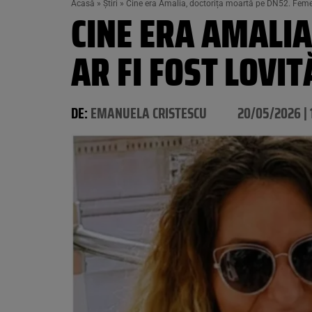
Acasă
»
Știri
»
Cine era Amalia, doctorița moartă pe DN52. Femeia
CINE ERA AMALI
AR FI FOST LOVI
DE:
EMANUELA CRISTESCU
20/05/2026 | 