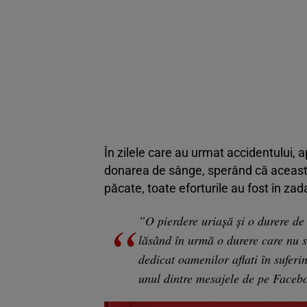
În zilele care au urmat accidentului, a
donarea de sânge, sperând că aceasta
păcate, toate eforturile au fost în zad
”O pierdere uriașă și o durere d
lăsând în urmă o durere care nu se
dedicat oamenilor aflati în suferi
unul dintre mesajele de pe Faceb