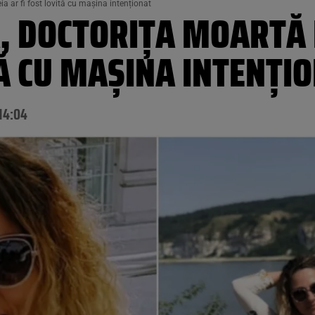
 ar fi fost lovită cu mașina intenționat
A, DOCTORIȚA MOARTĂ 
TĂ CU MAȘINA INTENȚI
14:04