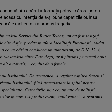
 continuă. Au apărut informații potrivit cărora șoferul
e acasă cu intenția de a-și pune capăt zilelor, însă
lească exact cum s-a produs tragedia.
 din cadrul Serviciului Rutier Teleorman au fost sesizați
 circulație, produs în afara localității Furculești, soldat
timp ce un bărbat conducea un autoturism, pe D.N. 52, în
pre Alexandria către Furculești, ar fi pătruns pe sensul opus
un alt autoturism, condus de o femeie.
esul bărbatului. De asemenea, a rezultat rănirea femeii și
ismul bărbatului, fiind transportate la spital pentru
specialitate. Cercetările sunt continuate de polițiști
ărilor în care s-a produs evenimentul rutier”, a transmis