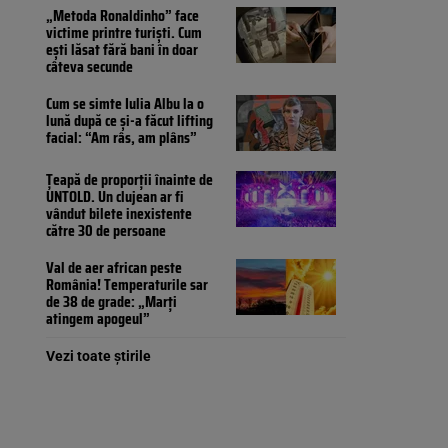
„Metoda Ronaldinho” face
victime printre turiști. Cum
ești lăsat fără bani în doar
câteva secunde
Cum se simte Iulia Albu la o
lună după ce și-a făcut lifting
facial: “Am râs, am plâns”
Țeapă de proporții înainte de
UNTOLD. Un clujean ar fi
vândut bilete inexistente
către 30 de persoane
Val de aer african peste
România! Temperaturile sar
de 38 de grade: „Marți
atingem apogeul”
Vezi toate știrile