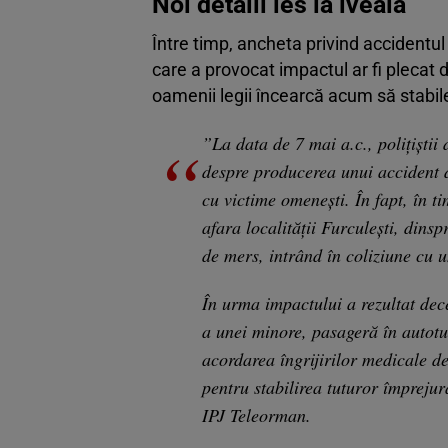
Noi detalii ies la iveală
Între timp, ancheta privind accidentul
care a provocat impactul ar fi plecat d
oamenii legii încearcă acum să stabi
”La data de 7 mai a.c., polițiștii
despre producerea unui accident de
cu victime omenești. În fapt, în 
afara localității Furculești, dins
de mers, intrând în coliziune cu 
În urma impactului a rezultat dec
a unei minore, pasageră în autotur
acordarea îngrijirilor medicale de 
pentru stabilirea tuturor împrejur
IPJ Teleorman.