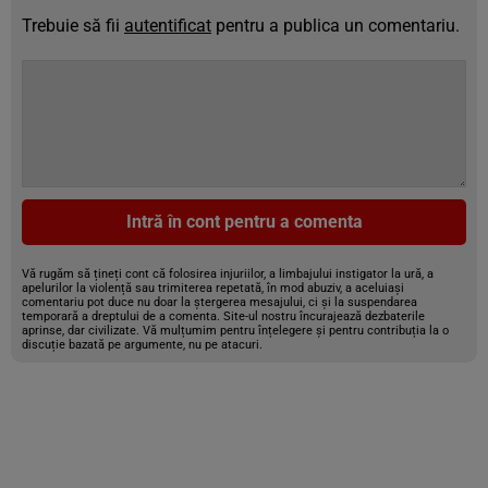
Trebuie să fii
autentificat
pentru a publica un comentariu.
Intră în cont pentru a comenta
Vă rugăm să țineți cont că folosirea injuriilor, a limbajului instigator la ură, a
apelurilor la violență sau trimiterea repetată, în mod abuziv, a aceluiași
comentariu pot duce nu doar la ștergerea mesajului, ci și la suspendarea
temporară a dreptului de a comenta. Site-ul nostru încurajează dezbaterile
aprinse, dar civilizate. Vă mulțumim pentru înțelegere și pentru contribuția la o
discuție bazată pe argumente, nu pe atacuri.