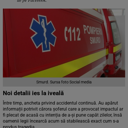
Smurd. Sursa foto Social media
Noi detalii ies la iveală
Între timp, ancheta privind accidentul continuă. Au apărut
informații potrivit cărora șoferul care a provocat impactul ar
fi plecat de acasă cu intenția de a-și pune capăt zilelor, însă
oamenii legii încearcă acum să stabilească exact cum s-a
produs tragedia.