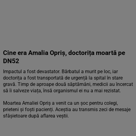
Cine era Amalia Opriș, doctorița moartă pe
DN52
Impactul a fost devastator. Bărbatul a murit pe loc, iar
doctorița a fost transportată de urgență la spital în stare
gravă. Timp de aproape două săptămâni, medicii au încercat
să îi salveze viața, însă organismul ei nu a mai rezistat.
Moartea Amaliei Opriș a venit ca un șoc pentru colegi,
prieteni și foști pacienți. Aceștia au transmis zeci de mesaje
sfâșietoare după aflarea veștii.