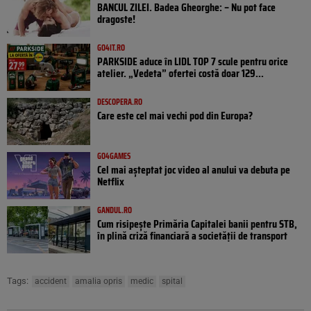
BANCUL ZILEI. Badea Gheorghe: – Nu pot face
dragoste!
GO4IT.RO
PARKSIDE aduce în LIDL TOP 7 scule pentru orice
atelier. „Vedeta” ofertei costă doar 129...
DESCOPERA.RO
Care este cel mai vechi pod din Europa?
GO4GAMES
Cel mai așteptat joc video al anului va debuta pe
Netflix
GANDUL.RO
Cum risipește Primăria Capitalei banii pentru STB,
în plină criză financiară a societății de transport
Tags:
accident
amalia opris
medic
spital