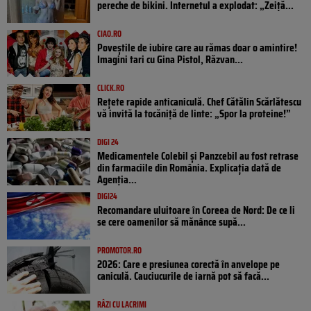
pereche de bikini. Internetul a explodat: „Zeiță...
CIAO.RO
Poveştile de iubire care au rămas doar o amintire!
Imagini tari cu Gina Pistol, Răzvan...
CLICK.RO
Rețete rapide anticaniculă. Chef Cătălin Scărlătescu
vă invită la tocăniță de linte: „Spor la proteine!”
DIGI 24
Medicamentele Colebil și Panzcebil au fost retrase
din farmaciile din România. Explicația dată de
Agenția...
DIGI24
Recomandare uluitoare în Coreea de Nord: De ce li
se cere oamenilor să mănânce supă...
PROMOTOR.RO
2026: Care e presiunea corectă în anvelope pe
caniculă. Cauciucurile de iarnă pot să facă...
RÂZI CU LACRIMI