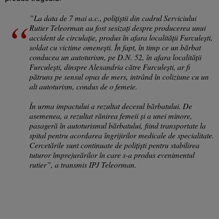
”La data de 7 mai a.c., polițiștii din cadrul Serviciului
Rutier Teleorman au fost sesizați despre producerea unui
accident de circulație, produs în afara localității Furculești,
soldat cu victime omenești. În fapt, în timp ce un bărbat
conducea un autoturism, pe D.N. 52, în afara localității
Furculești, dinspre Alexandria către Furculești, ar fi
pătruns pe sensul opus de mers, intrând în coliziune cu un
alt autoturism, condus de o femeie.
În urma impactului a rezultat decesul bărbatului. De
asemenea, a rezultat rănirea femeii și a unei minore,
pasageră în autoturismul bărbatului, fiind transportate la
spital pentru acordarea îngrijirilor medicale de specialitate.
Cercetările sunt continuate de polițiști pentru stabilirea
tuturor împrejurărilor în care s-a produs evenimentul
rutier”, a transmis IPJ Teleorman.