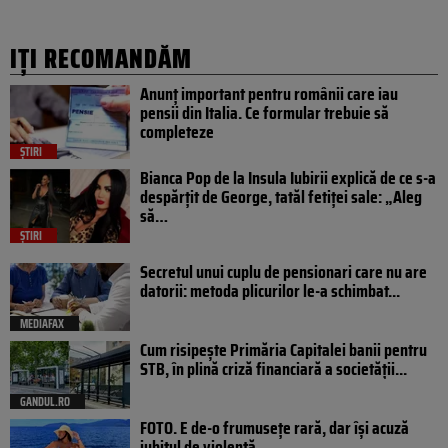
IȚI RECOMANDĂM
Anunț important pentru românii care iau
pensii din Italia. Ce formular trebuie să
completeze
ȘTIRI
Bianca Pop de la Insula Iubirii explică de ce s-a
despărțit de George, tatăl fetiței sale: „Aleg
să…
ȘTIRI
Secretul unui cuplu de pensionari care nu are
datorii: metoda plicurilor le-a schimbat...
MEDIAFAX
Cum risipește Primăria Capitalei banii pentru
STB, în plină criză financiară a societății...
GANDUL.RO
FOTO. E de-o frumusețe rară, dar își acuză
iubitul de violență