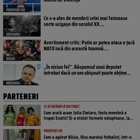
PROSPORT.RO
Ce s-a ales de membrii celei mai faimoase
secte ucigașe din secolul XX....
ADEVARUL
Avertisment critic: Putin ar putea ataca o țară
NATO încă din această toamnă....
DIGI24
„În niciun fel”. Răspunsul unui deputat
întrebat dacă un om obișnuit poate obține...
MEDIAFAX
PARTENERI
CE SE ÎNTÂMPLĂ DOCTORE?
Cum arată acum Julia Chelaru, fosta membră a
trupei Exotic! Și-a etalat formele voluptoase, la...
PROSPORT.RO
Cum a apărut Alicia, fiica marelui fotbalist, într-o