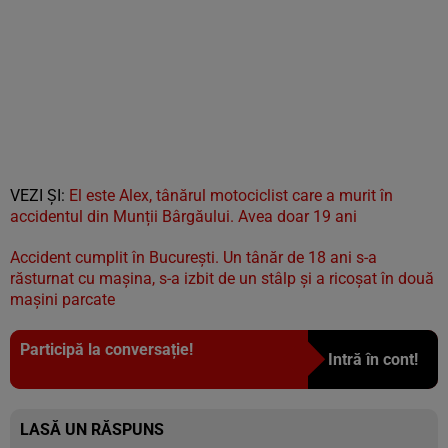
VEZI ȘI:
El este Alex, tânărul motociclist care a murit în
accidentul din Munții Bârgăului. Avea doar 19 ani
Accident cumplit în București. Un tânăr de 18 ani s-a
răsturnat cu mașina, s-a izbit de un stâlp și a ricoșat în două
mașini parcate
Participă la conversație!
Intră în cont!
LASĂ UN RĂSPUNS