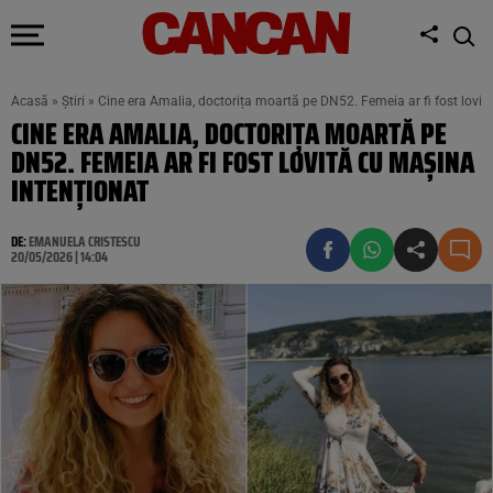
Acasă
»
Știri
»
Cine era Amalia, doctorița moartă pe DN52. Femeia ar fi fost lovit
CINE ERA AMALIA, DOCTORIȚA MOARTĂ PE
DN52. FEMEIA AR FI FOST LOVITĂ CU MAȘINA
INTENȚIONAT
DE:
EMANUELA CRISTESCU
20/05/2026 | 14:04