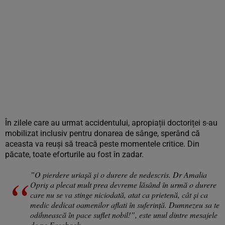
În zilele care au urmat accidentului, apropiații doctoriței s-au
mobilizat inclusiv pentru donarea de sânge, sperând că
aceasta va reuși să treacă peste momentele critice. Din
păcate, toate eforturile au fost în zadar.
”O pierdere uriașă și o durere de nedescris. Dr Amalia
Opriș a plecat mult prea devreme lăsând în urmă o durere
care nu se va stinge niciodată, atat ca prietenă, cât și ca
medic dedicat oamenilor aflati în suferință. Dumnezeu sa te
odihnească în pace suflet nobil!”, este unul dintre mesajele
de pe Facebook.