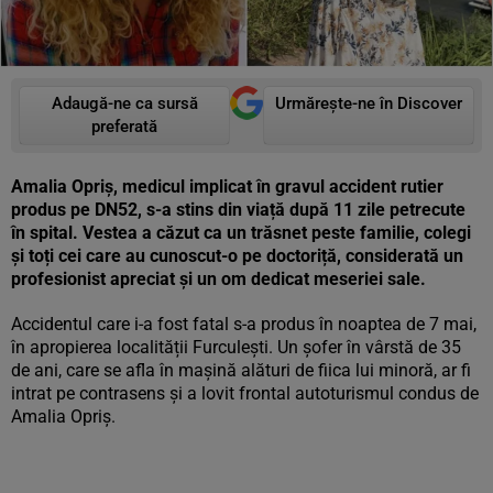
Adaugă-ne ca sursă
Urmărește-ne în Discover
preferată
Amalia Opriș, medicul implicat în gravul accident rutier
produs pe DN52, s-a stins din viață după 11 zile petrecute
în spital. Vestea a căzut ca un trăsnet peste familie, colegi
și toți cei care au cunoscut-o pe doctoriță, considerată un
profesionist apreciat și un om dedicat meseriei sale.
Accidentul care i-a fost fatal s-a produs în noaptea de 7 mai,
în apropierea localității Furculești. Un șofer în vârstă de 35
de ani, care se afla în mașină alături de fiica lui minoră, ar fi
intrat pe contrasens și a lovit frontal autoturismul condus de
Amalia Opriș.