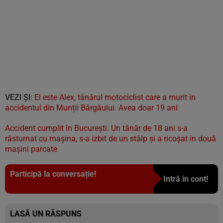
VEZI ȘI:
El este Alex, tânărul motociclist care a murit în
accidentul din Munții Bârgăului. Avea doar 19 ani
Accident cumplit în București. Un tânăr de 18 ani s-a
răsturnat cu mașina, s-a izbit de un stâlp și a ricoșat în două
mașini parcate
Participă la conversație!
Intră în cont!
LASĂ UN RĂSPUNS