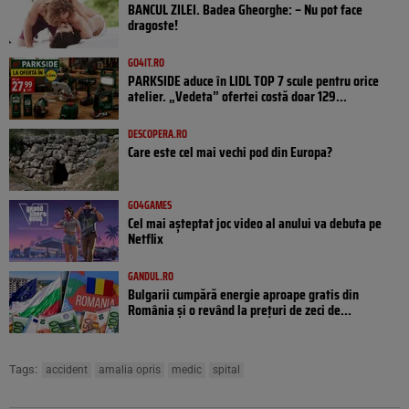
BANCUL ZILEI. Badea Gheorghe: – Nu pot face
dragoste!
GO4IT.RO
PARKSIDE aduce în LIDL TOP 7 scule pentru orice
atelier. „Vedeta” ofertei costă doar 129...
DESCOPERA.RO
Care este cel mai vechi pod din Europa?
GO4GAMES
Cel mai așteptat joc video al anului va debuta pe
Netflix
GANDUL.RO
Bulgarii cumpără energie aproape gratis din
România și o revând la prețuri de zeci de...
Tags:
accident
amalia opris
medic
spital