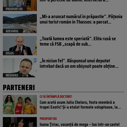
PROSPORT.RO
„Mi-a aruncat numărul în prăpastie”. Pățania
unui turist român în Thassos: a parcat...
ADEVARUL
„Toată lumea este speriată”. Elita rusă se
teme că FSB „scapă de sub...
DIGI24
„În niciun fel”. Răspunsul unui deputat
întrebat dacă un om obișnuit poate obține...
MEDIAFAX
PARTENERI
CE SE ÎNTÂMPLĂ DOCTORE?
Cum arată acum Julia Chelaru, fosta membră a
trupei Exotic! Și-a etalat formele voluptoase, la...
PROSPORT.RO
Ioana Țiriac, vacanță de mega – lux într-un castel