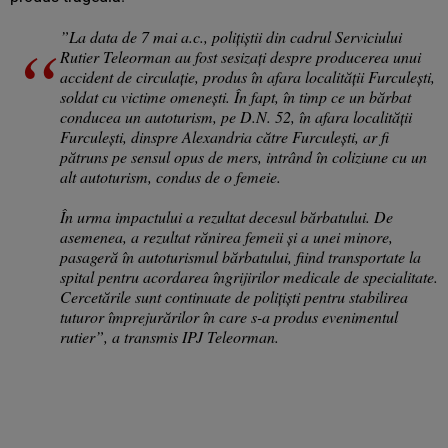
”La data de 7 mai a.c., polițiștii din cadrul Serviciului
Rutier Teleorman au fost sesizați despre producerea unui
accident de circulație, produs în afara localității Furculești,
soldat cu victime omenești. În fapt, în timp ce un bărbat
conducea un autoturism, pe D.N. 52, în afara localității
Furculești, dinspre Alexandria către Furculești, ar fi
pătruns pe sensul opus de mers, intrând în coliziune cu un
alt autoturism, condus de o femeie.
În urma impactului a rezultat decesul bărbatului. De
asemenea, a rezultat rănirea femeii și a unei minore,
pasageră în autoturismul bărbatului, fiind transportate la
spital pentru acordarea îngrijirilor medicale de specialitate.
Cercetările sunt continuate de polițiști pentru stabilirea
tuturor împrejurărilor în care s-a produs evenimentul
rutier”, a transmis IPJ Teleorman.