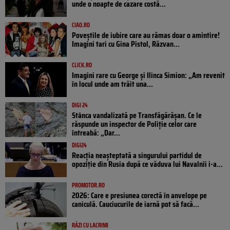
unde o noapte de cazare costă...
CIAO.RO
Poveştile de iubire care au rămas doar o amintire!
Imagini tari cu Gina Pistol, Răzvan...
CLICK.RO
Imagini rare cu George și Ilinca Simion: „Am revenit
în locul unde am trăit una...
DIGI 24
Stânca vandalizată pe Transfăgărășan. Ce le
răspunde un inspector de Poliție celor care
întreabă: „Dar...
DIGI24
Reacția neașteptată a singurului partidul de
opoziţie din Rusia după ce văduva lui Navalnîi i-a...
PROMOTOR.RO
2026: Care e presiunea corectă în anvelope pe
caniculă. Cauciucurile de iarnă pot să facă...
RÂZI CU LACRIMI