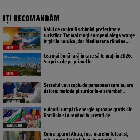
IȚI RECOMANDĂM
Valul de caniculă schimbă preferințele
turiștilor. Tot mai mulți europeni aleg vacanțe
în țările nordice, dar Mediterana rămâne…
ȘTIRI
Cea mai bună țară în care să te muți în 2026.
Surpriza de pe primul loc
ȘTIRI
Secretul unui cuplu de pensionari care nu are
datorii: metoda plicurilor le-a schimbat...
MEDIAFAX
Bulgarii cumpără energie aproape gratis din
România și o revând la prețuri de...
GANDUL.RO
Cum a apărut Alicia, fiica marelui fotbalist,
într-o pereche de bikini. Internetul a...