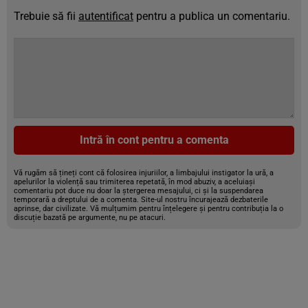
Trebuie să fii
autentificat
pentru a publica un comentariu.
Intră în cont pentru a comenta
Vă rugăm să țineți cont că folosirea injuriilor, a limbajului instigator la ură, a
apelurilor la violență sau trimiterea repetată, în mod abuziv, a aceluiași
comentariu pot duce nu doar la ștergerea mesajului, ci și la suspendarea
temporară a dreptului de a comenta. Site-ul nostru încurajează dezbaterile
aprinse, dar civilizate. Vă mulțumim pentru înțelegere și pentru contribuția la o
discuție bazată pe argumente, nu pe atacuri.