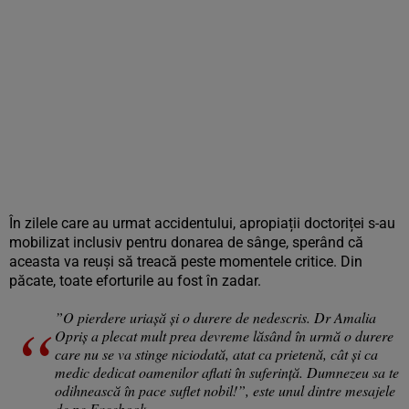
În zilele care au urmat accidentului, apropiații doctoriței s-au
mobilizat inclusiv pentru donarea de sânge, sperând că
aceasta va reuși să treacă peste momentele critice. Din
păcate, toate eforturile au fost în zadar.
”O pierdere uriașă și o durere de nedescris. Dr Amalia
Opriș a plecat mult prea devreme lăsând în urmă o durere
care nu se va stinge niciodată, atat ca prietenă, cât și ca
medic dedicat oamenilor aflati în suferință. Dumnezeu sa te
odihnească în pace suflet nobil!”, este unul dintre mesajele
de pe Facebook.