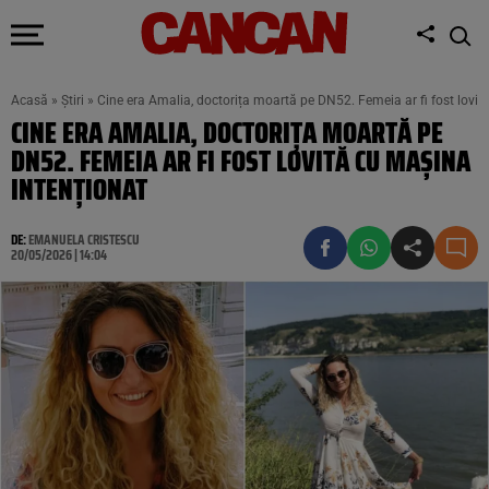
Acasă
»
Știri
»
Cine era Amalia, doctorița moartă pe DN52. Femeia ar fi fost lovit
CINE ERA AMALIA, DOCTORIȚA MOARTĂ PE
DN52. FEMEIA AR FI FOST LOVITĂ CU MAȘINA
INTENȚIONAT
DE:
EMANUELA CRISTESCU
20/05/2026 | 14:04