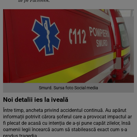
Smurd. Sursa foto Social media
Noi detalii ies la iveală
Între timp, ancheta privind accidentul continuă. Au apărut
informații potrivit cărora șoferul care a provocat impactul ar
fi plecat de acasă cu intenția de a-și pune capăt zilelor, însă
oamenii legii încearcă acum să stabilească exact cum s-a
produs tragedia.