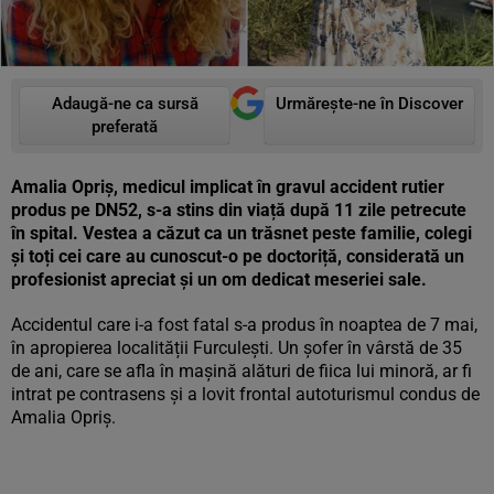
Adaugă-ne ca sursă
Urmărește-ne în Discover
preferată
Amalia Opriș, medicul implicat în gravul accident rutier
produs pe DN52, s-a stins din viață după 11 zile petrecute
în spital. Vestea a căzut ca un trăsnet peste familie, colegi
și toți cei care au cunoscut-o pe doctoriță, considerată un
profesionist apreciat și un om dedicat meseriei sale.
Accidentul care i-a fost fatal s-a produs în noaptea de 7 mai,
în apropierea localității Furculești. Un șofer în vârstă de 35
de ani, care se afla în mașină alături de fiica lui minoră, ar fi
intrat pe contrasens și a lovit frontal autoturismul condus de
Amalia Opriș.