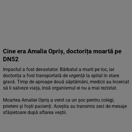
Cine era Amalia Opriș, doctorița moartă pe
DN52
Impactul a fost devastator. Bărbatul a murit pe loc, iar
doctorița a fost transportată de urgență la spital în stare
gravă. Timp de aproape două săptămâni, medicii au încercat
să îi salveze viața, însă organismul ei nu a mai rezistat.
Moartea Amaliei Opriș a venit ca un șoc pentru colegi,
prieteni și foști pacienți. Aceștia au transmis zeci de mesaje
sfâșietoare după aflarea veștii.