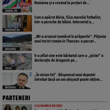
România și o revând la prețuri de...
GANDUL.RO
Cum a apărut Alicia, fiica marelui fotbalist,
într-o pereche de bikini. Internetul a...
PROSPORT.RO
„Mi-a aruncat numărul în prăpastie”. Pățania
unui turist român în Thassos: a parcat...
ADEVARUL
S-a aflat cine este bărbatul care a „pictat” o
declarație de dragoste pe...
DIGI24
„În niciun fel”. Răspunsul unui deputat
întrebat dacă un om obișnuit poate obține...
MEDIAFAX
PARTENERI
CE SE ÎNTÂMPLĂ DOCTORE?