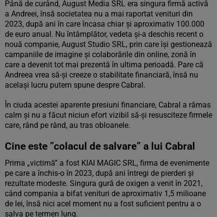
Până de curând, August Media SRL era singura firmă activă
a Andreei, însă societatea nu a mai raportat venituri din
2023, după ani în care încasa chiar și aproximativ 100.000
de euro anual. Nu întâmplător, vedeta și-a deschis recent o
nouă companie, August Studio SRL, prin care își gestionează
campaniile de imagine și colaborările din online, zonă în
care a devenit tot mai prezentă în ultima perioadă. Pare că
Andreea vrea să-și creeze o stabilitate financiară, însă nu
același lucru putem spune despre Cabral.
În ciuda acestei aparente presiuni financiare, Cabral a rămas
calm și nu a făcut niciun efort vizibil să-și resusciteze firmele
care, rând pe rând, au tras obloanele.
Cine este ”colacul de salvare” a lui Cabral
Prima „victimă” a fost KIAI MAGIC SRL, firma de evenimente
pe care a închis-o în 2023, după ani întregi de pierderi și
rezultate modeste. Singura gură de oxigen a venit în 2021,
când compania a bifat venituri de aproximativ 1,5 milioane
de lei, însă nici acel moment nu a fost suficient pentru a o
salva pe termen lung.