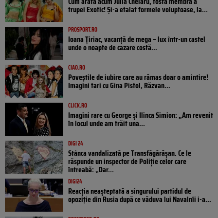
Cum arată acum Julia Chelaru, fosta membră a
trupei Exotic! Și-a etalat formele voluptoase, la...
PROSPORT.RO
Ioana Țiriac, vacanță de mega – lux într-un castel
unde o noapte de cazare costă...
CIAO.RO
Poveştile de iubire care au rămas doar o amintire!
Imagini tari cu Gina Pistol, Răzvan...
CLICK.RO
Imagini rare cu George și Ilinca Simion: „Am revenit
în locul unde am trăit una...
DIGI 24
Stânca vandalizată pe Transfăgărășan. Ce le
răspunde un inspector de Poliție celor care
întreabă: „Dar...
DIGI24
Reacția neașteptată a singurului partidul de
opoziţie din Rusia după ce văduva lui Navalnîi i-a...