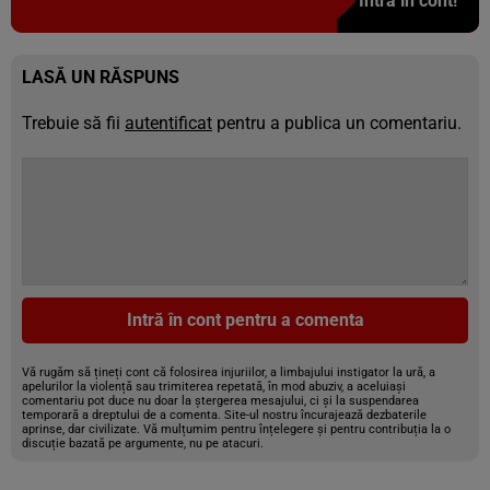
Intră în cont!
LASĂ UN RĂSPUNS
Trebuie să fii
autentificat
pentru a publica un comentariu.
Intră în cont pentru a comenta
Vă rugăm să țineți cont că folosirea injuriilor, a limbajului instigator la ură, a
apelurilor la violență sau trimiterea repetată, în mod abuziv, a aceluiași
comentariu pot duce nu doar la ștergerea mesajului, ci și la suspendarea
temporară a dreptului de a comenta. Site-ul nostru încurajează dezbaterile
aprinse, dar civilizate. Vă mulțumim pentru înțelegere și pentru contribuția la o
discuție bazată pe argumente, nu pe atacuri.