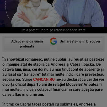
Ce a postat Cabral pe rețelele de socializare
Adaugă-ne ca sursă
Urmărește-ne în Discover
preferată
În showbizul românesc, puține cupluri au reușit să păstreze
o imagine atât de stabilă ca Andreea și Cabral Ibacka. De
câteva luni, însă, cei doi nu au mai ținut cont de aparențe și
au lăsat să ”transpire” tot mai multe indicii care prevesteau
separarea. Surse
CANCAN.RO
ne-au declarat că cei doi vor
divorța oficial după 15 ani de relație! Motivele? Ar putea fi
mai multe… inclusiv colapsul financiar în care aceștia pare
că se aflau în ultimii ani.
În timp ce Cabral făcea postări cu subînțeles, Andreea a