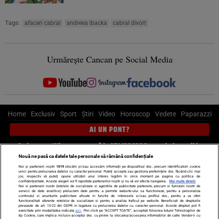
Tags:
afaceri cabral
andreea ibacka
cabral divort
Urmărește Cancan pe Social Media
Home
Exclusiv
Sport
Știri
Video
Horoscop
Vedete
Paparazzi
AI UN PONT?
Scrie-ne pe Whatsapp
, sună la 0741226226 sau trimite mail la
pont@cancan.ro
Nouă ne pasă ca datele tale personale să rămână confidențiale
Noi și partenerii noștri
1019
stocăm și/sau accesăm informații pe dispozitivul dvs., precum identificatorii cookie
unici pentru prelucrarea datelor cu caracter personal. Puteți accepta sau gestiona preferințele dvs. făcând clic mai
Știri interne
Știri externe
Politică
jos, respectiv vă puteți opune utilizării unui interes legitim în orice moment pe pagina cu politica de
confidențialitate. Aceste alegeri vor fi raportate partenerilor noștri și nu vă vor afecta navigarea.
Mai multe detalii
Noi si partenerii nostri (retelele de socializare si agentiile de publicitate partenere, precum si furnizorii nostri de
servicii de date analitice) prelucram date pentru a permite website-ului sa functioneze, pentru a personaliza
Ultimele stiri
Diete
Insula Iubirii
Dictionar de vise
LIFE STYLE
continutul si anunturile publicitare afisate in functie de interesele si/sau profilul dvs., pentru a va oferi
functionalitati aferente retelelor de socializare si pentru a analiza traficul pe website. Beneficiati de drepturile
Horoscop
prevazute de art. 15-22 din GDPR in legatura cu prelucrarea datelor cu caracter personal. Aceste drepturi pot fi
exercitate prin modalitatea indicata
aici
. Prin click pe “ACCEPT TOATE”, acceptati folosirea tuturor Tehnologiilor de
tip Cookie, care implica inclusiv acceptul dvs. cu privire la stocarea/accesarea informatiilor de catre Vendor-ii cu