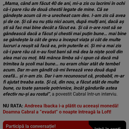
„Mama, când am făcut 40 de ani, mi-a zis cu lacrimi în ochi
că-i pare rău de două chestii legate de mine. Că se
gândește acum că m-a urecheat cam des. I-am zis că avea
și de ce. Și că eu nu știu nici acum, după mulți ani, dacă aș
ști să fac mai bine decât a făcut ea. Și că n-are rost să se
gândească dacă a făcut și chestii mai puțin bune… mai bine
se gândește la cât de greu a început viața și cât de multe
lucruri a reușit să facă ea, prin puterile ei. Și mi-a mai zis
că-i pare rău că n-au fost bani să mă dea la niște școli din
alea mai cu moț. Mă mânca limba să-i spun că dacă mă
trimitea la școli mai bune… nu eram chiar atât de tembel
acum. Dar m-am gândit că-mi livrează vreo două după
ceafă… și n-am zis. Dar i-am recunoscut că, probabil, m-ar
fi ajutat treaba asta. Și că, din nou, a făcut atât de multe
bune, cu toate șansele potrivnice, încât gândurile astea
efectiv nu-și au rostul”
, a povestit Cabral într-un interviu.
NU RATA:
Andreea Ibacka i-a plătit cu aceeaşi monedă!
Doamna Cabral a ”evadat” o noapte întreagă la Loft!
Participă la conversație!