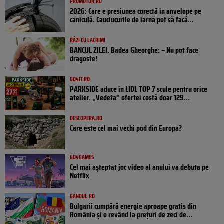
PROMOTOR.RO
2026: Care e presiunea corectă în anvelope pe
caniculă. Cauciucurile de iarnă pot să facă...
RÂZI CU LACRIMI
BANCUL ZILEI. Badea Gheorghe: – Nu pot face
dragoste!
GO4IT.RO
PARKSIDE aduce în LIDL TOP 7 scule pentru orice
atelier. „Vedeta” ofertei costă doar 129...
DESCOPERA.RO
Care este cel mai vechi pod din Europa?
GO4GAMES
Cel mai așteptat joc video al anului va debuta pe
Netflix
GANDUL.RO
Bulgarii cumpără energie aproape gratis din
România și o revând la prețuri de zeci de...