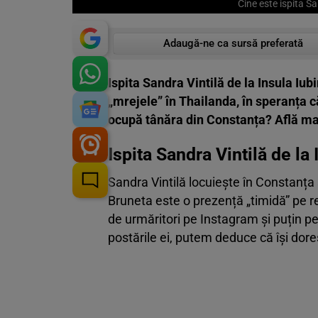
Cine este ispita Sa
Adaugă-ne ca sursă preferată
Ispita Sandra Vintilă de la Insula Iub
„mrejele” în Thailanda, în speranța c
ocupă tânăra din Constanța? Află mai
Ispita Sandra Vintilă de la 
Sandra Vintilă locuiește în Constanța ș
Bruneta este o prezență „timidă” pe r
de urmăritori pe Instagram și puțin p
postările ei, putem deduce că își dore