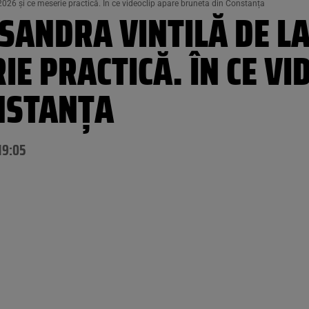
i 2026 și ce meserie practică. În ce videoclip apare bruneta din Constanța
 SANDRA VINTILĂ DE LA
IE PRACTICĂ. ÎN CE V
NSTANȚA
19:05