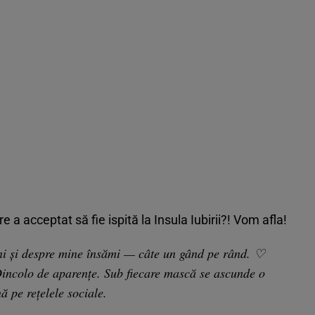
 a acceptat să fie ispită la Insula Iubirii?! Vom afla!
ni și despre mine însămi — câte un gând pe rând. ♡
Dincolo de aparențe. Sub fiecare mască se ascunde o
ă pe rețelele sociale.