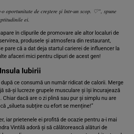
-o oportunitate de creștere și într-un scop. ♡”, spune
ptitudinile ei.
pare în clipurile de promovare ale altor localuri de
ervirea, produsele și atmosfera din restaurant,
Se pare că a dat deja startul carierei de influencer la
ulte afaceri mici pentru clipuri de acest gen!
Insula Iubirii
s după ce consumă un număr ridicat de calorii. Merge
ijă să-și lucreze grupele musculare și își încurajează
. Chiar dacă are o zi plină sau pur și simplu nu are
că „silueta subțire cu efort se menține!”
ber, iar prietenele ei profită de ocazie pentru a-i mai
ndra Vintilă adoră și să călătorească alături de