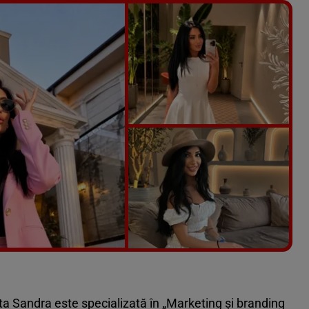
Vezi galeria foto
45 poze
pita Sandra este specializată în „Marketing și branding