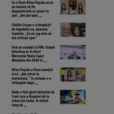
Ce a făcut Alina Pușcău cu un
an înainte să fie
diagnosticată cu cancer la
sân: „Am dat bani
...
Cătălin Crișan s-a despărțit
de logodnica sa, doamna
Camelia: „Ce vă rog este să
mă criticați ușor”
Încă un scandal la FIFA. Gianni
Infantino ar fi oferit
Marocului finala Cupei
Mondiale din 2030 în
...
Alina Pușcău a făcut anunțul
trist: „Am intrat în
metastază.” Ce minune s-a
întâmplat după
...
Unde a fost găsit băiețelul de
3 ani care a dispărut de la
stâna din Corbu. A rătăcit
timp de
...