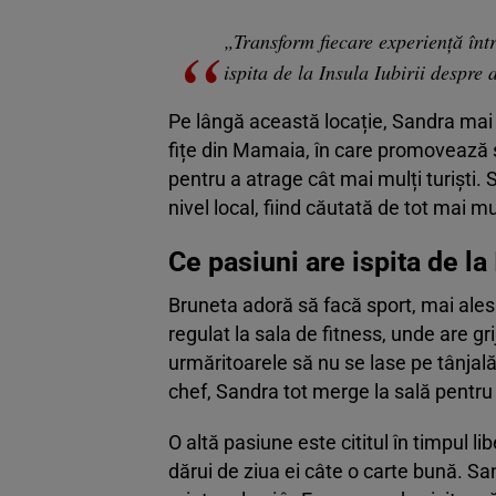
„Transform fiecare experiență într
ispita de la Insula Iubirii despre a
Pe lângă această locație, Sandra mai a
fițe din Mamaia, în care promovează s
pentru a atrage cât mai mulți turiști. 
nivel local, fiind căutată de tot mai m
Ce pasiuni are ispita de la 
Bruneta adoră să facă sport, mai ale
regulat la sala de fitness, unde are gr
urmăritoarele să nu se lase pe tânjală
chef, Sandra tot merge la sală pentru 
O altă pasiune este cititul în timpul li
dărui de ziua ei câte o carte bună. Sa