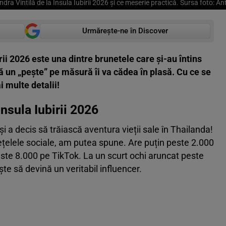
ndra Vintilă de la Insula Iubirii 2026 și ce meserie practică. Sursa foto: 
Urmărește-ne în Discover
irii 2026 este una dintre brunetele care și-au întins
ă un „pește” pe măsură îi va cădea în plasă. Cu ce se
 multe detalii!
Insula Iubirii 2026
i a decis să trăiască aventura vieții sale în Thailanda!
ețelele sociale, am putea spune. Are puțin peste 2.000
este 8.000 pe TikTok. La un scurt ochi aruncat peste
ște să devină un veritabil influencer.