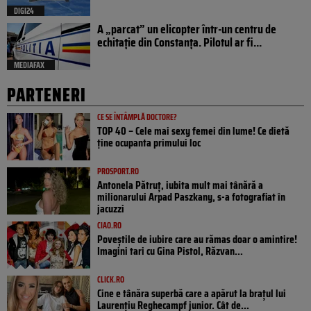
DIGI24
A „parcat” un elicopter într-un centru de
echitație din Constanța. Pilotul ar fi...
MEDIAFAX
PARTENERI
CE SE ÎNTÂMPLĂ DOCTORE?
TOP 40 – Cele mai sexy femei din lume! Ce dietă
ține ocupanta primului loc
PROSPORT.RO
Antonela Pătruț, iubita mult mai tânără a
milionarului Arpad Paszkany, s-a fotografiat în
jacuzzi
CIAO.RO
Poveştile de iubire care au rămas doar o amintire!
Imagini tari cu Gina Pistol, Răzvan...
CLICK.RO
Cine e tânăra superbă care a apărut la brațul lui
Laurențiu Reghecampf junior. Cât de...