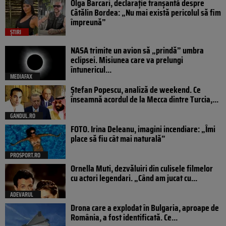
Olga Barcari, declarație tranșantă despre
Cătălin Bordea: „Nu mai există pericolul să fim
împreună”
ȘTIRI
NASA trimite un avion să „prindă” umbra
eclipsei. Misiunea care va prelungi
întunericul...
MEDIAFAX
Ștefan Popescu, analiză de weekend. Ce
înseamnă acordul de la Mecca dintre Turcia,...
GANDUL.RO
FOTO. Irina Deleanu, imagini incendiare: „Îmi
place să fiu cât mai naturală”
PROSPORT.RO
Ornella Muti, dezvăluiri din culisele filmelor
cu actori legendari. „Când am jucat cu...
ADEVARUL
Drona care a explodat în Bulgaria, aproape de
România, a fost identificată. Ce...