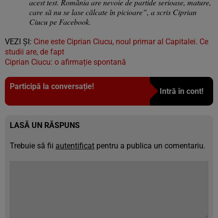
acest test. România are nevoie de partide serioase, mature,
care să nu se lase călcate în picioare”, a scris Ciprian
Ciucu pe Facebook.
VEZI ȘI:
Cine este Ciprian Ciucu, noul primar al Capitalei. Ce
studii are, de fapt
Ciprian Ciucu: o afirmație spontană
Participă la conversație!
Intră în cont!
LASĂ UN RĂSPUNS
Trebuie să fii
autentificat
pentru a publica un comentariu.