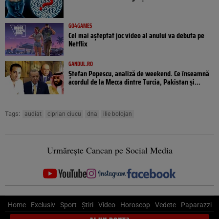
GO4GAMES
Cel mai așteptat joc video al anului va debuta pe
Netflix
GANDUL.RO
Ștefan Popescu, analiză de weekend. Ce înseamnă
acordul de la Mecca dintre Turcia, Pakistan şi...
Tags:
audiat
ciprian ciucu
dna
ilie bolojan
Urmărește Cancan pe Social Media
Home
Exclusiv
Sport
Știri
Video
Horoscop
Vedete
Paparazzi