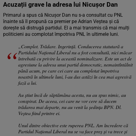
Acuzații grave la adresa lui Nicușor Dan
Primarul a spus că Nicușor Dan nu s-a consultat cu PNL
înainte să îl propună ca premier pe Adrian Veștea și că
dorește să distrugă partidul. El a mai transmis că mai mulți
politicieni au complotat împotriva PNL în ultimele luni.
„Complot. Trădare. Ingerință. Conducerea statutară a
Partidului Național Liberal nu a fost consultată, nici măcar
întrebată cu privire la această nominalizare. Este un act de
agresiune la adresa unui partid democratic, nemaintîntâlnit
până acum, pe care cei care au complotat împotriva
noastră în ultimele luni, l-au dus astăzi în cea mai agresivă
fază a lui.
Au știut încă de săptămâna acesta, nu au spus nimic, au
conspirat. De aceea, cei care ne vor cere să ducem
trădarea mai departe, nu au venit la ședința BPN. Dl.
Veștea fiind printre ei.
Unul dintre obiective este ruperea PNL. Am încredere că
Partidul Național Liberal nu se va face preș și va trece și