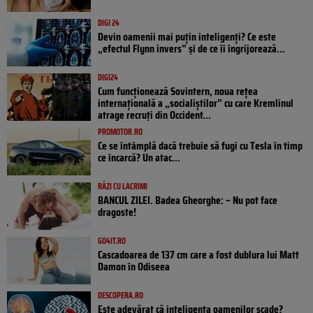
DIGI 24
Devin oamenii mai puțin inteligenți? Ce este
„efectul Flynn invers” și de ce îi îngrijorează...
DIGI24
Cum funcționează Sovintern, noua rețea
internațională a „socialiștilor” cu care Kremlinul
atrage recruți din Occident...
PROMOTOR.RO
Ce se întâmplă dacă trebuie să fugi cu Tesla în timp
ce încarcă? Un atac...
RÂZI CU LACRIMI
BANCUL ZILEI. Badea Gheorghe: – Nu pot face
dragoste!
GO4IT.RO
Cascadoarea de 137 cm care a fost dublura lui Matt
Damon în Odiseea
DESCOPERA.RO
Este adevărat că inteligența oamenilor scade?