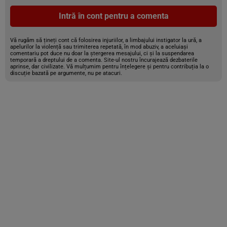
Intră în cont pentru a comenta
Vă rugăm să țineți cont că folosirea injuriilor, a limbajului instigator la ură, a
apelurilor la violență sau trimiterea repetată, în mod abuziv, a aceluiași
comentariu pot duce nu doar la ștergerea mesajului, ci și la suspendarea
temporară a dreptului de a comenta. Site-ul nostru încurajează dezbaterile
aprinse, dar civilizate. Vă mulțumim pentru înțelegere și pentru contribuția la o
discuție bazată pe argumente, nu pe atacuri.