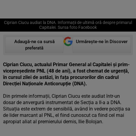
Ciprian Ciucu audiat la DNA. Informații de ultimă oră despre primarul
Capitalei. Sursa foto Facebook
Adaugă-ne ca sursă
Urmărește-ne în Discover
preferată
Ciprian Ciucu, actualul Primar General al Capitalei și prim-
vicepreședinte PNL (48 de ani), a fost chemat de urgență,
în cursul zilei de astăzi, în fața procurorilor din cadrul
Direcției Naționale Anticorupție (DNA).
Din primele informații, Ciprian Ciucu este audiat într-un
dosar de anvergură instrumentat de Secția a II-a a DNA.
Situația este extrem de sensibilă, având în vedere poziția sa
de lider marcant al PNL, el fiind cunoscut ca fiind cel mai
apropiat aliat al premierului demis, Ilie Bolojan.