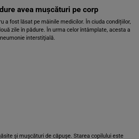
pădure avea mușcături pe corp
 a fost lăsat pe mâinile medicilor. În ciuda condițiilor,
două zile în pădure. În urma celor întâmplate, acesta a
pneumonie interstiţială.
site și muşcături de căpuşe. Starea copilului este