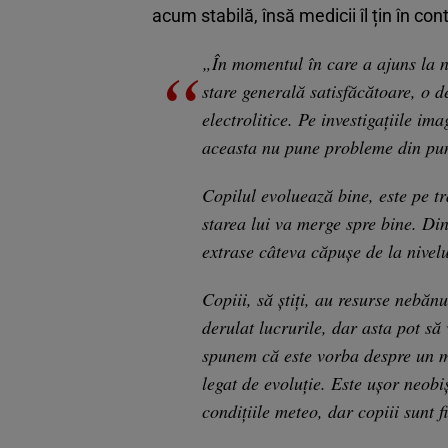
acum stabilă, însă medicii îl țin în co
„În momentul în care a ajuns la no
stare generală satisfăcătoare, o d
electrolitice. Pe investigaţiile im
aceasta nu pune probleme din pun
Copilul evoluează bine, este pe t
starea lui va merge spre bine. Din
extrase câteva căpuşe de la nivel
Copiii, să ştiţi, au resurse nebăn
derulat lucrurile, dar asta pot să
spunem că este vorba despre un m
legat de evoluţie. Este uşor neobiş
condiţiile meteo, dar copiii sunt f