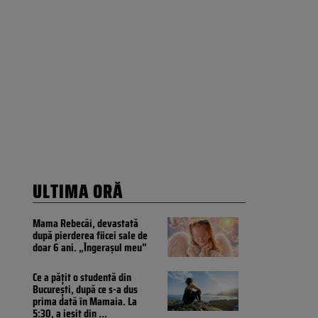
ULTIMA ORĂ
Mama Rebecăi, devastată
după pierderea fiicei sale de
doar 6 ani. „Îngerașul meu”
Ce a pățit o studentă din
București, după ce s-a dus
prima dată în Mamaia. La
5:30, a ieșit din
...