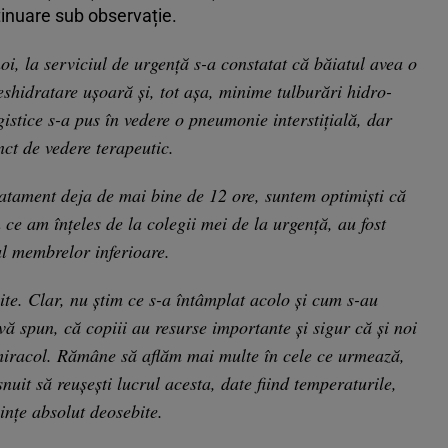
ntinuare sub observație.
i, la serviciul de urgenţă s-a constatat că băiatul avea o
eshidratare uşoară şi, tot aşa, minime tulburări hidro-
agistice s-a pus în vedere o pneumonie interstiţială, dar
ct de vedere terapeutic.
ratament deja de mai bine de 12 ore, suntem optimişti că
 ce am înţeles de la colegii mei de la urgenţă, au fost
ul membrelor inferioare.
uite. Clar, nu ştim ce s-a întâmplat acolo şi cum s-au
 vă spun, că copiii au resurse importante şi sigur că şi noi
iracol. Rămâne să aflăm mai multe în cele ce urmează,
nuit să reuşeşti lucrul acesta, date fiind temperaturile,
iinţe absolut deosebite.