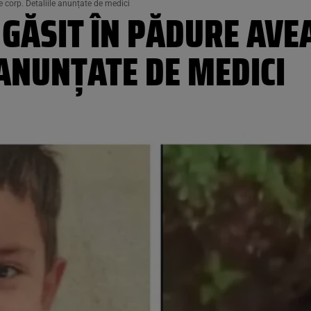
e corp. Detaliile anunțate de medici
I GĂSIT ÎN PĂDURE AV
 ANUNȚATE DE MEDICI