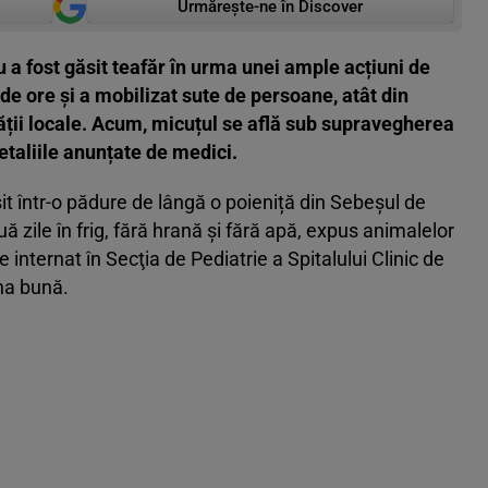
Urmărește-ne în Discover
iu a fost găsit teafăr în urma unei ample acțiuni de
de ore și a mobilizat sute de persoane, atât din
ității locale. Acum, micuțul se află sub supravegherea
etaliile anunțate de medici.
it într-o pădure de lângă o poieniță din Sebeșul de
ă zile în frig, fără hrană și fără apă, expus animalelor
internat în Secţia de Pediatrie a Spitalului Clinic de
una bună.