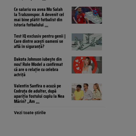
Ce salariu va avea Mo Salah
la Trabzonspor. A devenit cel
mai bine plătit fotbalist din
istoria fotbalului
...
Test IQ exclusiv pentru genii |
Care dintre acești oameni se
află în siguranță?
Dakota Johnson iubește din
nou! Role Model a confirmat
că are o relație cu celebra
actriță
Valentin Sanfira o acuză pe
Codruța de adulter, după
apariția fostului cuplu la Nea
Mărin? „Am
...
Vezi toate știrile