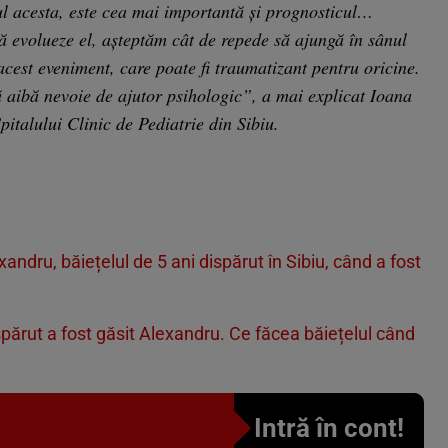
ul acesta, este cea mai importantă şi prognosticul…
ă evolueze el, aşteptăm cât de repede să ajungă în sânul
acest eveniment, care poate fi traumatizant pentru oricine.
ă aibă nevoie de ajutor psihologic”, a mai explicat Ioana
italului Clinic de Pediatrie din Sibiu.
xandru, băiețelul de 5 ani dispărut în Sibiu, când a fost
părut a fost găsit Alexandru. Ce făcea băiețelul când
Intră în cont!