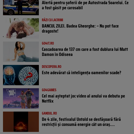
Alertă pentru șoferii de pe Autostrada Soarelui. Ce
a fost găsit pe carosabil
RÂZI CU LACRIMI
BANCUL ZILEI. Badea Gheorghe: – Nu pot face
dragoste!
GO4IT.RO
Cascadoarea de 137 cm care a fost dublura lui Matt
Damon în Odiseea
DESCOPERA.RO
Este adevărat că inteligența oamenilor scade?
GO4GAMES
Cel mai așteptat joc video al anului va debuta pe
Netflix
GANDUL.RO
De 4 zile, festivalul Untold se desfășoară fără
restricții și consumă energie cât un oraș....