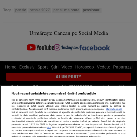
Tags:
pensie
pensie 2027
pensii majorate
pensionari
Urmărește Cancan pe Social Media
Home
Exclusiv
Sport
Știri
Video
Horoscop
Vedete
Paparazzi
AI UN PONT?
Scrie-ne pe Whatsapp
, sună la 0741226226 sau trimite mail la
pont@cancan.ro
Nouă ne pasă ca datele tale personale să rămână confidențiale
Noi și partenerii noștri
1019
stocăm și/sau accesăm informații pe dispozitivul dvs., precum identificatorii cookie
unici pentru prelucrarea datelor cu caracter personal. Puteți accepta sau gestiona preferințele dvs. făcând clic mai
Știri interne
Știri externe
Politică
jos, respectiv vă puteți opune utilizării unui interes legitim în orice moment pe pagina cu politica de
confidențialitate. Aceste alegeri vor fi raportate partenerilor noștri și nu vă vor afecta navigarea.
Mai multe detalii
Noi si partenerii nostri (retelele de socializare si agentiile de publicitate partenere, precum si furnizorii nostri de
servicii de date analitice) prelucram date pentru a permite website-ului sa functioneze, pentru a personaliza
Ultimele stiri
Diete
Insula Iubirii
Dictionar de vise
LIFE STYLE
continutul si anunturile publicitare afisate in functie de interesele si/sau profilul dvs., pentru a va oferi
functionalitati aferente retelelor de socializare si pentru a analiza traficul pe website. Beneficiati de drepturile
Horoscop
prevazute de art. 15-22 din GDPR in legatura cu prelucrarea datelor cu caracter personal. Aceste drepturi pot fi
exercitate prin modalitatea indicata
aici
. Prin click pe “ACCEPT TOATE”, acceptati folosirea tuturor Tehnologiilor de
tip Cookie, care implica inclusiv acceptul dvs. cu privire la stocarea/accesarea informatiilor de catre Vendor-ii cu
Echipa editorială
Termeni si condiții
Politica de confidențialitate
care colaboram. Prin click pe “VREAU SA MODIFIC SETARILE INDIVIDUAL” puteti schimba preferintele in mod
individual, mai putin cele legate de cookie strict necesare pentru functionarea website-ului.