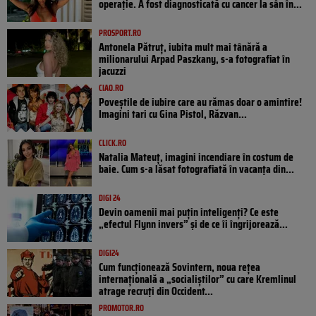
operație. A fost diagnosticată cu cancer la sân în...
PROSPORT.RO
Antonela Pătruț, iubita mult mai tânără a
milionarului Arpad Paszkany, s-a fotografiat în
jacuzzi
CIAO.RO
Poveştile de iubire care au rămas doar o amintire!
Imagini tari cu Gina Pistol, Răzvan...
CLICK.RO
Natalia Mateuț, imagini incendiare în costum de
baie. Cum s-a lăsat fotografiată în vacanța din...
DIGI 24
Devin oamenii mai puțin inteligenți? Ce este
„efectul Flynn invers” și de ce îi îngrijorează...
DIGI24
Cum funcționează Sovintern, noua rețea
internațională a „socialiștilor” cu care Kremlinul
atrage recruți din Occident...
PROMOTOR.RO