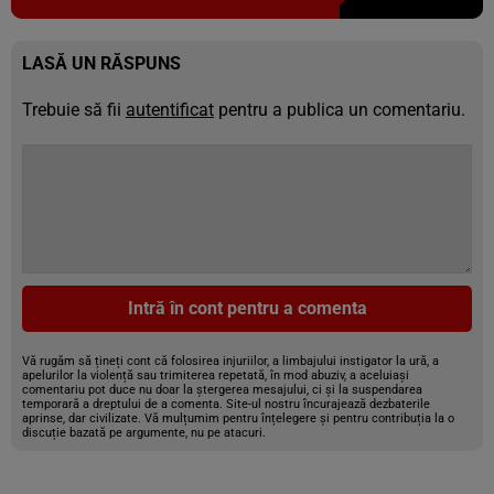
LASĂ UN RĂSPUNS
Trebuie să fii
autentificat
pentru a publica un comentariu.
Intră în cont pentru a comenta
Vă rugăm să țineți cont că folosirea injuriilor, a limbajului instigator la ură, a
apelurilor la violență sau trimiterea repetată, în mod abuziv, a aceluiași
comentariu pot duce nu doar la ștergerea mesajului, ci și la suspendarea
temporară a dreptului de a comenta. Site-ul nostru încurajează dezbaterile
aprinse, dar civilizate. Vă mulțumim pentru înțelegere și pentru contribuția la o
discuție bazată pe argumente, nu pe atacuri.