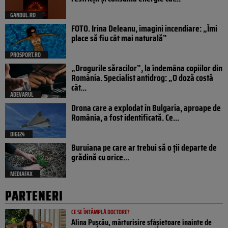
GANDUL.RO
FOTO. Irina Deleanu, imagini incendiare: „Îmi
place să fiu cât mai naturală”
PROSPORT.RO
„Drogurile săracilor”, la îndemâna copiilor din
România. Specialist antidrog: „O doză costă
cât...
ADEVARUL
Drona care a explodat în Bulgaria, aproape de
România, a fost identificată. Ce...
DIGI24
Buruiana pe care ar trebui să o ții departe de
grădină cu orice...
MEDIAFAX
PARTENERI
CE SE ÎNTÂMPLĂ DOCTORE?
Alina Pușcău, mărturisire sfâșietoare înainte de