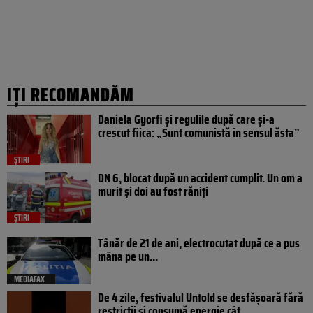
IȚI RECOMANDĂM
Daniela Gyorfi și regulile după care și-a
crescut fiica: „Sunt comunistă în sensul ăsta”
ȘTIRI
DN 6, blocat după un accident cumplit. Un om a
murit și doi au fost răniți
ȘTIRI
Tânăr de 21 de ani, electrocutat după ce a pus
mâna pe un...
MEDIAFAX
De 4 zile, festivalul Untold se desfășoară fără
restricții și consumă energie cât...