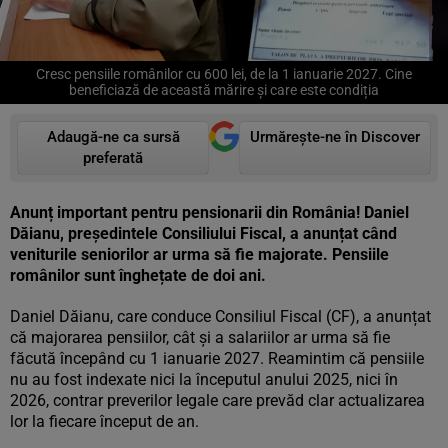
Cresc pensiile românilor cu 600 lei, de la 1 ianuarie 2027. Cine
beneficiază de această mărire și care este condiția
Adaugă-ne ca sursă
Urmărește-ne în Discover
preferată
Anunț important pentru pensionarii din România! Daniel
Dăianu, președintele Consiliului Fiscal, a anunțat când
veniturile seniorilor ar urma să fie majorate. Pensiile
românilor sunt înghețate de doi ani.
Daniel Dăianu, care conduce Consiliul Fiscal (CF), a anunțat
că majorarea pensiilor, cât și a salariilor ar urma să fie
făcută începând cu 1 ianuarie 2027. Reamintim că pensiile
nu au fost indexate nici la începutul anului 2025, nici în
2026, contrar preverilor legale care prevăd clar actualizarea
lor la fiecare început de an.