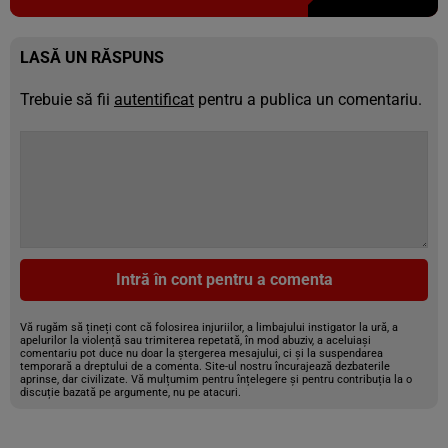
LASĂ UN RĂSPUNS
Trebuie să fii
autentificat
pentru a publica un comentariu.
Intră în cont pentru a comenta
Vă rugăm să țineți cont că folosirea injuriilor, a limbajului instigator la ură, a
apelurilor la violență sau trimiterea repetată, în mod abuziv, a aceluiași
comentariu pot duce nu doar la ștergerea mesajului, ci și la suspendarea
temporară a dreptului de a comenta. Site-ul nostru încurajează dezbaterile
aprinse, dar civilizate. Vă mulțumim pentru înțelegere și pentru contribuția la o
discuție bazată pe argumente, nu pe atacuri.