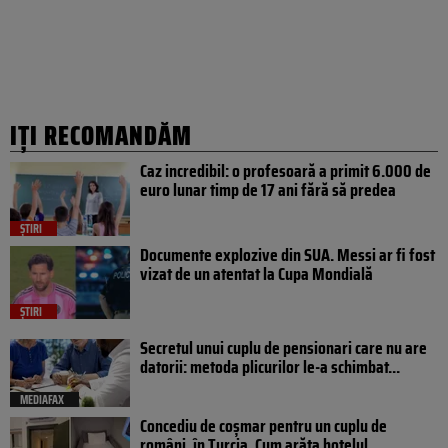
IȚI RECOMANDĂM
Caz incredibil: o profesoară a primit 6.000 de
euro lunar timp de 17 ani fără să predea
ȘTIRI
Documente explozive din SUA. Messi ar fi fost
vizat de un atentat la Cupa Mondială
ȘTIRI
Secretul unui cuplu de pensionari care nu are
datorii: metoda plicurilor le-a schimbat...
MEDIAFAX
Concediu de coșmar pentru un cuplu de
români, în Turcia. Cum arăta hotelul...