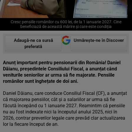
Cresc pensiile românilor cu 600 lei, de la 1 ianuarie 2027. Cine
beneficiază de această mărire și care este condiția
Adaugă-ne ca sursă
Urmărește-ne în Discover
preferată
Anunț important pentru pensionarii din România! Daniel
Dăianu, președintele Consiliului Fiscal, a anunțat când
veniturile seniorilor ar urma să fie majorate. Pensiile
românilor sunt înghețate de doi ani.
Daniel Dăianu, care conduce Consiliul Fiscal (CF), a anunțat
că majorarea pensiilor, cât și a salariilor ar urma să fie
făcută începând cu 1 ianuarie 2027. Reamintim că pensiile
nu au fost indexate nici la începutul anului 2025, nici în
2026, contrar preverilor legale care prevăd clar actualizarea
lor la fiecare început de an.