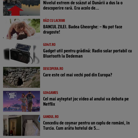
Nivelul extrem de scăzut al Dunării a dus la o
descoperire rară. Era acolo de...
RÂZI CU LACRIMI
BANCUL ZILEI. Badea Gheorghe: – Nu pot face
dragoste!
GO4IT.RO
Gadget util pentru grădină: Radio solar portabil cu
Bluetooth la Dedeman
DESCOPERA.RO
Care este cel mai vechi pod din Europa?
GO4GAMES
Cel mai așteptat joc video al anului va debuta pe
Netflix
GANDUL.RO
Concediu de coșmar pentru un cuplu de români, în
Turcia. Cum arăta hotelul de 5...