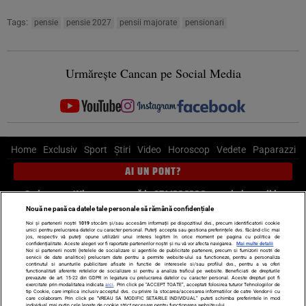
Tags:
pensie
pensie 2027
pensii majorate
pensionari
Urmărește Cancan pe Social Media
Home
Exclusiv
Sport
Știri
Video
Horoscop
Vedete
Paparazzi
AI UN PONT?
Scrie-ne pe Whatsapp
, sună la 0741226226 sau trimite mail la
pont@cancan.ro
Nouă ne pasă ca datele tale personale să rămână confidențiale
Noi și partenerii noștri
1019
stocăm și/sau accesăm informații pe dispozitivul dvs., precum identificatorii cookie
unici pentru prelucrarea datelor cu caracter personal. Puteți accepta sau gestiona preferințele dvs. făcând clic mai
Știri interne
Știri externe
Politică
jos, respectiv vă puteți opune utilizării unui interes legitim în orice moment pe pagina cu politica de
confidențialitate. Aceste alegeri vor fi raportate partenerilor noștri și nu vă vor afecta navigarea.
Mai multe detalii
Noi si partenerii nostri (retelele de socializare si agentiile de publicitate partenere, precum si furnizorii nostri de
servicii de date analitice) prelucram date pentru a permite website-ului sa functioneze, pentru a personaliza
Ultimele stiri
Diete
Insula Iubirii
Dictionar de vise
LIFE STYLE
continutul si anunturile publicitare afisate in functie de interesele si/sau profilul dvs., pentru a va oferi
functionalitati aferente retelelor de socializare si pentru a analiza traficul pe website. Beneficiati de drepturile
Horoscop
prevazute de art. 15-22 din GDPR in legatura cu prelucrarea datelor cu caracter personal. Aceste drepturi pot fi
exercitate prin modalitatea indicata
aici
. Prin click pe “ACCEPT TOATE”, acceptati folosirea tuturor Tehnologiilor de
tip Cookie, care implica inclusiv acceptul dvs. cu privire la stocarea/accesarea informatiilor de catre Vendor-ii cu
Echipa editorială
Termeni si condiții
Politica de confidențialitate
care colaboram. Prin click pe “VREAU SA MODIFIC SETARILE INDIVIDUAL” puteti schimba preferintele in mod
individual, mai putin cele legate de cookie strict necesare pentru functionarea website-ului.