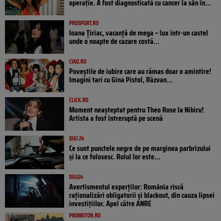
operație. A fost diagnosticată cu cancer la sân în...
PROSPORT.RO
Ioana Țiriac, vacanță de mega – lux într-un castel
unde o noapte de cazare costă...
CIAO.RO
Poveştile de iubire care au rămas doar o amintire!
Imagini tari cu Gina Pistol, Răzvan...
CLICK.RO
Moment neașteptat pentru Theo Rose la Nibiru!
Artista a fost întreruptă pe scenă
DIGI 24
Ce sunt punctele negre de pe marginea parbrizului
și la ce folosesc. Rolul lor este...
DIGI24
Avertismentul experților: România riscă
raționalizări obligatorii și blackout, din cauza lipsei
investițiilor. Apel către ANRE
PROMOTOR.RO