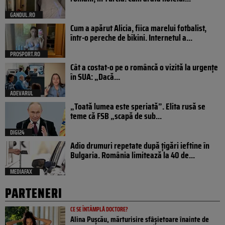
GANDUL.RO
Cum a apărut Alicia, fiica marelui fotbalist,
într-o pereche de bikini. Internetul a...
PROSPORT.RO
Cât a costat-o pe o româncă o vizită la urgențe
în SUA: „Dacă...
ADEVARUL
„Toată lumea este speriată”. Elita rusă se
teme că FSB „scapă de sub...
DIGI24
Adio drumuri repetate după țigări ieftine în
Bulgaria. România limitează la 40 de...
MEDIAFAX
PARTENERI
CE SE ÎNTÂMPLĂ DOCTORE?
Alina Pușcău, mărturisire sfâșietoare înainte de