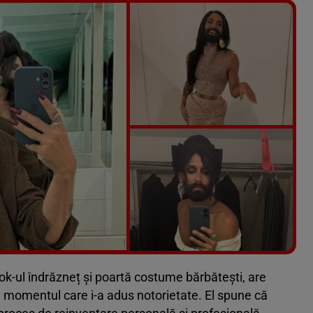
Vezi galeria foto
5 poze
look-ul îndrăzneț și poartă costume bărbătești, are
 de momentul care i-a adus notorietate. El spune că