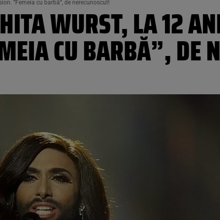
sion. ”Femeia cu barbă”, de nerecunoscut!
ITA WURST, LA 12 AN
EMEIA CU BARBĂ”, DE 