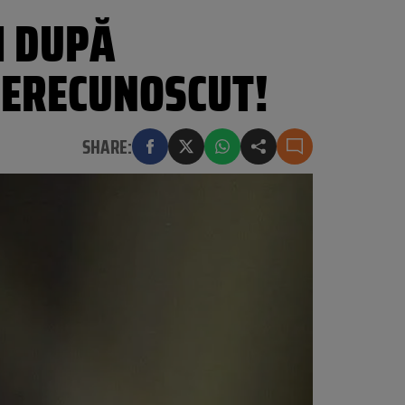
I DUPĂ
NERECUNOSCUT!
SHARE: