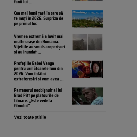
fanii lui
...
Cea mai bună țară în care să
te muți în 2026. Surpriza de
pe primul loc
Vremea extremă a lovit mai
multe orașe din România.
Vijeliile au smuls acoperișuri
și au inundat
...
Profețiile Babei Vanga
pentru următoarele luni din
2026. Vom întâlni
extratereștri și vom avea
...
Partenerul neobișnuit al lui
Brad Pitt pe platourile de
filmare: „Este vedeta
filmului”
Vezi toate știrile