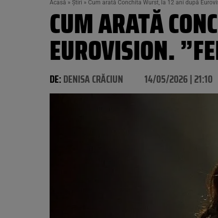
Acasă
»
Știri
»
Cum arată Conchita Wurst, la 12 ani după Eurovi
CUM ARATĂ CONCH
EUROVISION. ”F
DE:
DENISA CRĂCIUN
14/05/2026 | 21:10