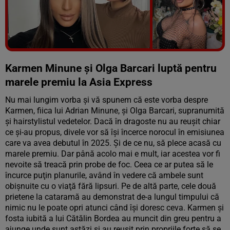
Vezi galeria foto
7 poze
Karmen Minune şi Olga Barcari luptă pentru
marele premiu la Asia Express
Nu mai lungim vorba şi vă spunem că este vorba despre
Karmen, fiica lui Adrian Minune, şi Olga Barcari, supranumită
şi hairstylistul vedetelor. Dacă în dragoste nu au reuşit chiar
ce şi-au propus, divele vor să îşi încerce norocul în emisiunea
care va avea debutul în 2025. Şi de ce nu, să plece acasă cu
marele premiu. Dar până acolo mai e mult, iar acestea vor fi
nevoite să treacă prin probe de foc. Ceea ce ar putea să le
încurce puţin planurile, având în vedere că ambele sunt
obişnuite cu o viaţă fără lipsuri. Pe de altă parte, cele două
prietene la cataramă au demonstrat de-a lungul timpului că
nimic nu le poate opri atunci când îşi doresc ceva. Karmen şi
fosta iubită a lui Cătălin Bordea au muncit din greu pentru a
ajunge unde sunt astăzi şi au reuşit prin propriile forţe să se