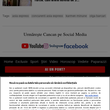
Tags:
asia express
concurenti asia express
karmen minune
olga barcari
Urmărește Cancan pe Social Media
Home
Exclusiv
Sport
Știri
Video
Horoscop
Vedete
Paparazzi
AI UN PONT?
Scrie-ne pe Whatsapp
, sună la 0741226226 sau trimite mail la
pont@cancan.ro
Nouă ne pasă ca datele tale personale să rămână confidențiale
Noi și partenerii noștri
1019
stocăm și/sau accesăm informații pe dispozitivul dvs., precum identificatorii cookie
unici pentru prelucrarea datelor cu caracter personal. Puteți accepta sau gestiona preferințele dvs. făcând clic mai
Știri interne
Știri externe
Politică
jos, respectiv vă puteți opune utilizării unui interes legitim în orice moment pe pagina cu politica de
confidențialitate. Aceste alegeri vor fi raportate partenerilor noștri și nu vă vor afecta navigarea.
Mai multe detalii
Noi si partenerii nostri (retelele de socializare si agentiile de publicitate partenere, precum si furnizorii nostri de
servicii de date analitice) prelucram date pentru a permite website-ului sa functioneze, pentru a personaliza
Ultimele stiri
Diete
Insula Iubirii
Dictionar de vise
LIFE STYLE
continutul si anunturile publicitare afisate in functie de interesele si/sau profilul dvs., pentru a va oferi
functionalitati aferente retelelor de socializare si pentru a analiza traficul pe website. Beneficiati de drepturile
Horoscop
prevazute de art. 15-22 din GDPR in legatura cu prelucrarea datelor cu caracter personal. Aceste drepturi pot fi