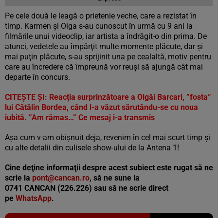
Pe cele două le leagă o prietenie veche, care a rezistat în
timp. Karmen şi Olga s-au cunoscut în urmă cu 9 ani la
filmările unui videoclip, iar artista a îndrăgit-o din prima. De
atunci, vedetele au împărţit multe momente plăcute, dar şi
mai puţin plăcute, s-au sprijinit una pe cealaltă, motiv pentru
care au încredere că împreună vor reuşi să ajungă cât mai
departe în concurs.
CITEŞTE ŞI:
Reacția surprinzătoare a Olgăi Barcari, ”fosta”
lui Cătălin Bordea, când l-a văzut sărutându-se cu noua
iubită. ”Am rămas…” Ce mesaj i-a transmis
Aşa cum v-am obişnuit deja, revenim în cel mai scurt timp şi
cu alte detalii din culisele show-ului de la Antena 1!
Cine deţine informaţii despre acest subiect este rugat să ne
scrie la
pont@cancan.ro
, să ne sune la
0741 CANCAN (226.226) sau să ne scrie direct
pe
WhatsApp
.