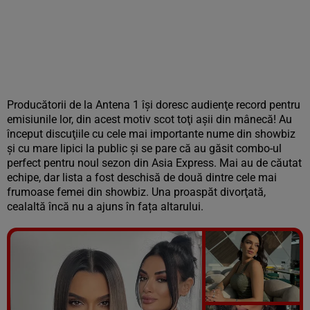
Producătorii de la Antena 1 îşi doresc audienţe record pentru
emisiunile lor, din acest motiv scot toţi aşii din mânecă! Au
început discuţiile cu cele mai importante nume din showbiz
şi cu mare lipici la public şi se pare că au găsit combo-ul
perfect pentru noul sezon din Asia Express. Mai au de căutat
echipe, dar lista a fost deschisă de două dintre cele mai
frumoase femei din showbiz. Una proaspăt divorţată,
cealaltă încă nu a ajuns în fața altarului.