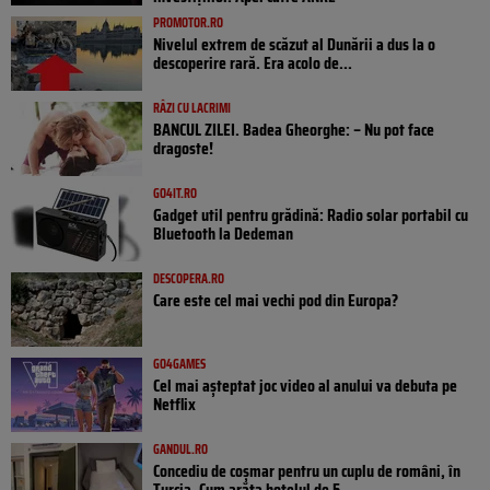
PROMOTOR.RO
Nivelul extrem de scăzut al Dunării a dus la o
descoperire rară. Era acolo de...
RÂZI CU LACRIMI
BANCUL ZILEI. Badea Gheorghe: – Nu pot face
dragoste!
GO4IT.RO
Gadget util pentru grădină: Radio solar portabil cu
Bluetooth la Dedeman
DESCOPERA.RO
Care este cel mai vechi pod din Europa?
GO4GAMES
Cel mai așteptat joc video al anului va debuta pe
Netflix
GANDUL.RO
Concediu de coșmar pentru un cuplu de români, în
Turcia. Cum arăta hotelul de 5...