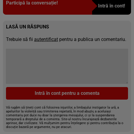
Participă la conversație!
Intră în cont!
LASĂ UN RĂSPUNS
Trebuie să fii
autentificat
pentru a publica un comentariu.
Intră în cont pentru a comenta
Vă rugăm să țineți cont că folosirea injuriilor, a limbajului instigator la ură, a
apelurilor la violență sau trimiterea repetată, în mod abuziv, a aceluiași
comentariu pot duce nu doar la ștergerea mesajului, ci și la suspendarea
temporară a dreptului de a comenta. Site-ul nostru încurajează dezbaterile
aprinse, dar civilizate. Vă mulțumim pentru înțelegere și pentru contribuția la o
discuție bazată pe argumente, nu pe atacuri.