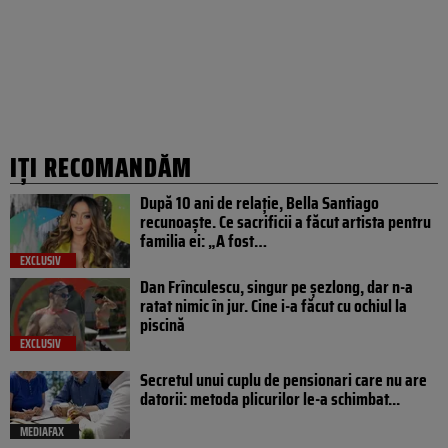
IȚI RECOMANDĂM
După 10 ani de relație, Bella Santiago
recunoaște. Ce sacrificii a făcut artista pentru
familia ei: „A fost…
EXCLUSIV
Dan Frînculescu, singur pe șezlong, dar n-a
ratat nimic în jur. Cine i-a făcut cu ochiul la
piscină
EXCLUSIV
Secretul unui cuplu de pensionari care nu are
datorii: metoda plicurilor le-a schimbat...
MEDIAFAX