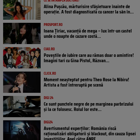
CE SE ÎNTÂMPLĂ DOCTORE?
Alina Pușcău, mărturisire sfâșietoare înainte de
operație. A fost diagnosticată cu cancer la sân în...
PROSPORT.RO
Ioana Țiriac, vacanță de mega – lux într-un castel
unde o noapte de cazare costă...
CIAO.RO
Poveştile de iubire care au rămas doar o amintire!
Imagini tari cu Gina Pistol, Răzvan...
CLICK.RO
Moment neașteptat pentru Theo Rose la Nibiru!
Artista a fost întreruptă pe scenă
DIGI 24
Ce sunt punctele negre de pe marginea parbrizului
și la ce folosesc. Rolul lor este...
DIGI24
Avertismentul experților: România riscă
raționalizări obligatorii și blackout, din cauza lipsei
investițiilor. Apel către ANRE