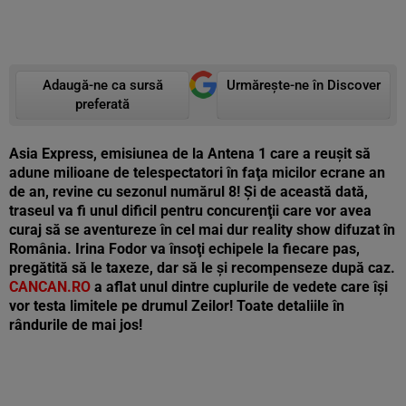
Adaugă-ne ca sursă
Urmărește-ne în Discover
preferată
Asia Express, emisiunea de la Antena 1 care a reuşit să
adune milioane de telespectatori în faţa micilor ecrane an
de an, revine cu sezonul numărul 8! Şi de această dată,
traseul va fi unul dificil pentru concurenţii care vor avea
curaj să se aventureze în cel mai dur reality show difuzat în
România. Irina Fodor va însoţi echipele la fiecare pas,
pregătită să le taxeze, dar să le şi recompenseze după caz.
CANCAN.RO
a aflat unul dintre cuplurile de vedete care îşi
vor testa limitele pe drumul Zeilor! Toate detaliile în
rândurile de mai jos!