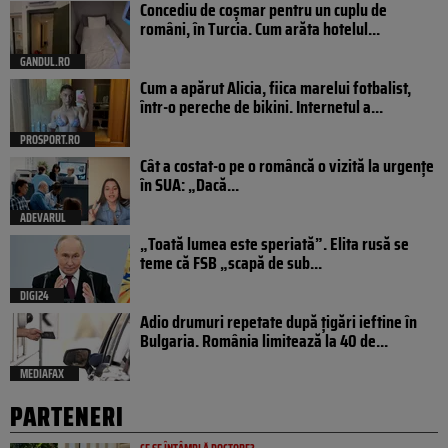
Concediu de coșmar pentru un cuplu de
români, în Turcia. Cum arăta hotelul...
GANDUL.RO
Cum a apărut Alicia, fiica marelui fotbalist,
într-o pereche de bikini. Internetul a...
PROSPORT.RO
Cât a costat-o pe o româncă o vizită la urgențe
în SUA: „Dacă...
ADEVARUL
„Toată lumea este speriată”. Elita rusă se
teme că FSB „scapă de sub...
DIGI24
Adio drumuri repetate după țigări ieftine în
Bulgaria. România limitează la 40 de...
MEDIAFAX
PARTENERI