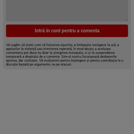
Intră în cont pentru a comenta
Vă rugăm să țineți cont că folosirea injuriilor, a limbajului instigator la ură, a
apelurilor la violență sau trimiterea repetată, în mod abuziv, a aceluiași
comentariu pot duce nu doar la ștergerea mesajului, ci și la suspendarea
temporară a dreptului de a comenta. Site-ul nostru încurajează dezbaterile
aprinse, dar civilizate. Vă mulțumim pentru înțelegere și pentru contribuția la o
discuție bazată pe argumente, nu pe atacuri.