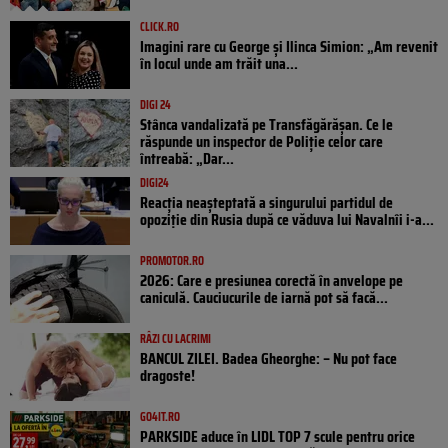
CLICK.RO
Imagini rare cu George și Ilinca Simion: „Am revenit
în locul unde am trăit una...
DIGI 24
Stânca vandalizată pe Transfăgărășan. Ce le
răspunde un inspector de Poliție celor care
întreabă: „Dar...
DIGI24
Reacția neașteptată a singurului partidul de
opoziţie din Rusia după ce văduva lui Navalnîi i-a...
PROMOTOR.RO
2026: Care e presiunea corectă în anvelope pe
caniculă. Cauciucurile de iarnă pot să facă...
RÂZI CU LACRIMI
BANCUL ZILEI. Badea Gheorghe: – Nu pot face
dragoste!
GO4IT.RO
PARKSIDE aduce în LIDL TOP 7 scule pentru orice