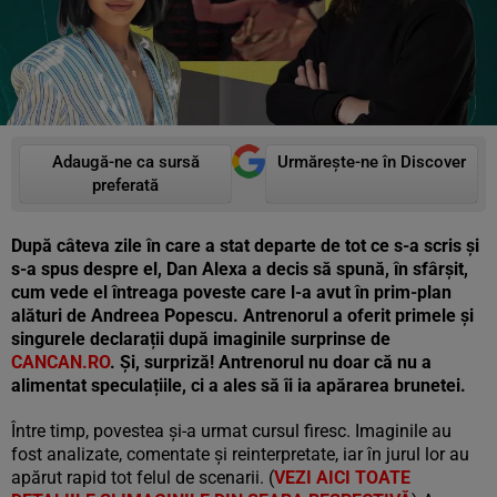
Adaugă-ne ca sursă
Urmărește-ne în Discover
preferată
După câteva zile în care a stat departe de tot ce s-a scris și
s-a spus despre el, Dan Alexa a decis să spună, în sfârșit,
cum vede el întreaga poveste care l-a avut în prim-plan
alături de Andreea Popescu. Antrenorul a oferit primele și
singurele declarații după imaginile surprinse de
CANCAN.RO
. Și, surpriză! Antrenorul nu doar că nu a
alimentat speculațiile, ci a ales să îi ia apărarea brunetei.
Între timp, povestea și-a urmat cursul firesc. Imaginile au
fost analizate, comentate și reinterpretate, iar în jurul lor au
apărut rapid tot felul de scenarii. (
VEZI AICI TOATE