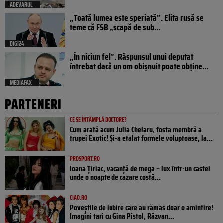
ADEVARUL
„Toată lumea este speriată”. Elita rusă se
teme că FSB „scapă de sub...
DIGI24
„În niciun fel”. Răspunsul unui deputat
întrebat dacă un om obișnuit poate obține...
MEDIAFAX
PARTENERI
CE SE ÎNTÂMPLĂ DOCTORE?
Cum arată acum Julia Chelaru, fosta membră a
trupei Exotic! Și-a etalat formele voluptoase, la...
PROSPORT.RO
Ioana Țiriac, vacanță de mega – lux într-un castel
unde o noapte de cazare costă...
CIAO.RO
Poveştile de iubire care au rămas doar o amintire!
Imagini tari cu Gina Pistol, Răzvan...