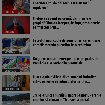
apartament” de doi ani: „Eu sunt mai
copilăros”
EXCLUSIV
Cheloo a revenit pe scenă, dar în acte e
prăpăd! Când au început, de fapt, problemele
pentru celebrul…
EXCLUSIV
Secretul unui cuplu de pensionari care nu are
datorii: metoda plicurilor le-a schimbat...
MEDIAFAX
Bulgarii cumpără energie aproape gratis din
România și o revând la prețuri de...
GANDUL.RO
Cum a apărut Alicia, fiica marelui fotbalist,
într-o pereche de bikini. Internetul a...
PROSPORT.RO
„Mi-a aruncat numărul în prăpastie”. Pățania
unui turist român în Thassos: a parcat...