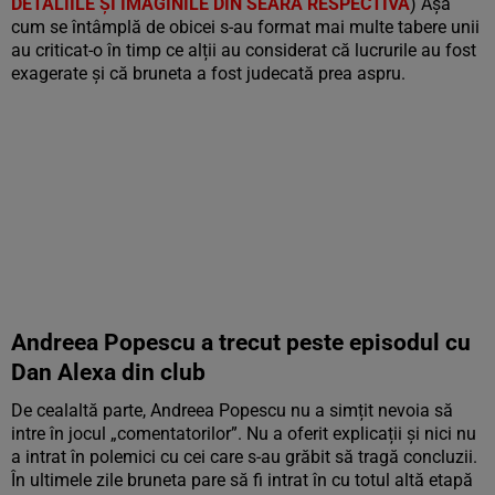
DETALIILE ȘI IMAGINILE DIN SEARA RESPECTIVĂ
) Așa
cum se întâmplă de obicei s-au format mai multe tabere unii
au criticat-o în timp ce alții au considerat că lucrurile au fost
exagerate și că bruneta a fost judecată prea aspru.
Andreea Popescu a trecut peste episodul cu
Dan Alexa din club
De cealaltă parte, Andreea Popescu nu a simțit nevoia să
intre în jocul „comentatorilor”. Nu a oferit explicații și nici nu
a intrat în polemici cu cei care s-au grăbit să tragă concluzii.
În ultimele zile bruneta pare să fi intrat în cu totul altă etapă