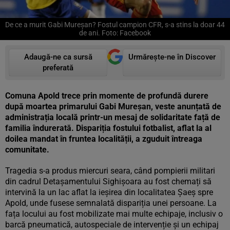
De ce a murit Gabi Mureșan? Fostul campion CFR, s-a stins la doar 44
de ani. Foto: Facebook
Adaugă-ne ca sursă
Urmărește-ne în Discover
preferată
Comuna Apold trece prin momente de profundă durere
după moartea primarului Gabi Mureșan, veste anunțată de
administrația locală printr-un mesaj de solidaritate față de
familia îndurerată. Dispariția fostului fotbalist, aflat la al
doilea mandat în fruntea localității, a zguduit întreaga
comunitate.
Tragedia s-a produs miercuri seara, când pompierii militari
din cadrul Detașamentului Sighișoara au fost chemați să
intervină la un lac aflat la ieșirea din localitatea Șaeș spre
Apold, unde fusese semnalată dispariția unei persoane. La
fața locului au fost mobilizate mai multe echipaje, inclusiv o
barcă pneumatică, autospeciale de intervenție și un echipaj