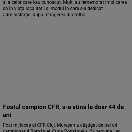
și a celor care l-au cunoscut. Mulți au rememorat implicarea
sa în viața localității și modul în care s-a dedicat
administrației după retragerea din fotbal.
Fostul campion CFR, s-a stins la doar 44 de
ani
Fost mijlocaș al CFR Cluj, Mureșan a câștigat de trei ori
campionatul României, Cupa României și Supercupa, iar