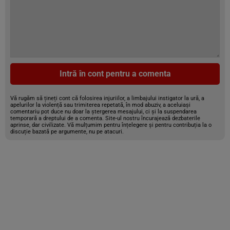
Intră în cont pentru a comenta
Vă rugăm să țineți cont că folosirea injuriilor, a limbajului instigator la ură, a
apelurilor la violență sau trimiterea repetată, în mod abuziv, a aceluiași
comentariu pot duce nu doar la ștergerea mesajului, ci și la suspendarea
temporară a dreptului de a comenta. Site-ul nostru încurajează dezbaterile
aprinse, dar civilizate. Vă mulțumim pentru înțelegere și pentru contribuția la o
discuție bazată pe argumente, nu pe atacuri.