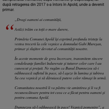
după retragerea din 2017 s-a întors în Apold, unde a devenit
primar.
„Dragi oameni ai comunității,
Astăzi trăim cu toții o mare durere,
Primăria Comunei Apold își exprimă profunda tristețe la
vestea trecerii la cele veșnice a domnului Gabi Mureșan,
primar și slujitor devotat al comunității noastre.
În aceste momente de grea încercare, transmitem sincere
condoleanțe familiei îndurerate și tuturor celor care l-au
cunoscut și prețuit. Ne rugăm ca Bunul Dumnezeu să-i
odihnească sufletul în pace, să-l așeze în lumina și iubirea
Sa cea veșnică și să dăruiască putere celor rămași în urmă.
Comunitatea noastră îi va păstra vie amintirea și îi va fi
recunoscătoare pentru tot ceea ce a făcut pentru oameni și
pentru comuna Apold.
Dumnezeu să-l odihnească în pace! Veșnică pomenire”, a