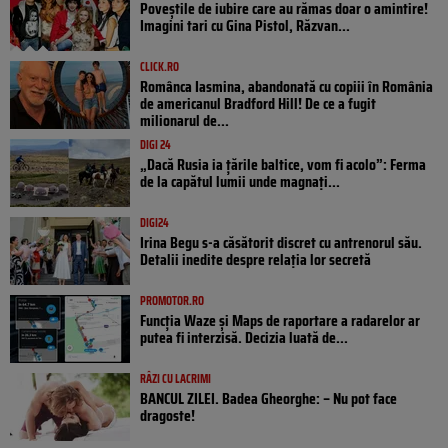
Poveştile de iubire care au rămas doar o amintire!
Imagini tari cu Gina Pistol, Răzvan...
CLICK.RO
Românca Iasmina, abandonată cu copiii în România
de americanul Bradford Hill! De ce a fugit
milionarul de...
DIGI 24
„Dacă Rusia ia țările baltice, vom fi acolo”: Ferma
de la capătul lumii unde magnați...
DIGI24
Irina Begu s-a căsătorit discret cu antrenorul său.
Detalii inedite despre relația lor secretă
PROMOTOR.RO
Funcția Waze și Maps de raportare a radarelor ar
putea fi interzisă. Decizia luată de...
RÂZI CU LACRIMI
BANCUL ZILEI. Badea Gheorghe: – Nu pot face
dragoste!