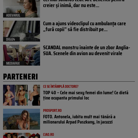
creier și inimă, dar nu este...
ADEVARUL
Cum a ajuns videoclipul cu ambulanța care
„fură copii” să fie distribuit pe...
DIGI24
SCANDAL monstru înainte de un zbor Anglia-
SUA. Scenele din avion au devenit virale
MEDIAFAX
PARTENERI
CE SE ÎNTÂMPLĂ DOCTORE?
TOP 40 – Cele mai sexy femei din lume! Ce dietă
ține ocupanta primului loc
PROSPORT.RO
FOTO. Antonela, iubita mult mai tânără a
milionarului Arpad Paszkany, în jacuzzi
CIAO.RO