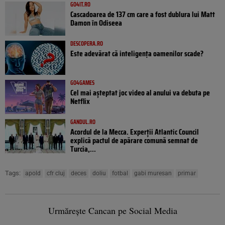
GO4IT.RO
Cascadoarea de 137 cm care a fost dublura lui Matt
Damon în Odiseea
DESCOPERA.RO
Este adevărat că inteligența oamenilor scade?
GO4GAMES
Cel mai așteptat joc video al anului va debuta pe
Netflix
GANDUL.RO
Acordul de la Mecca. Experții Atlantic Council
explică pactul de apărare comună semnat de
Turcia,...
Tags:
apold
cfr cluj
deces
doliu
fotbal
gabi muresan
primar
Urmărește Cancan pe Social Media