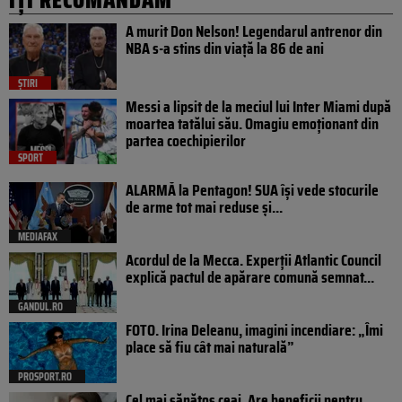
A murit Don Nelson! Legendarul antrenor din
NBA s-a stins din viață la 86 de ani
ȘTIRI
Messi a lipsit de la meciul lui Inter Miami după
moartea tatălui său. Omagiu emoționant din
partea coechipierilor
SPORT
ALARMĂ la Pentagon! SUA își vede stocurile
de arme tot mai reduse și...
MEDIAFAX
Acordul de la Mecca. Experții Atlantic Council
explică pactul de apărare comună semnat...
GANDUL.RO
FOTO. Irina Deleanu, imagini incendiare: „Îmi
place să fiu cât mai naturală”
PROSPORT.RO
Cel mai sănătos ceai. Are beneficii pentru