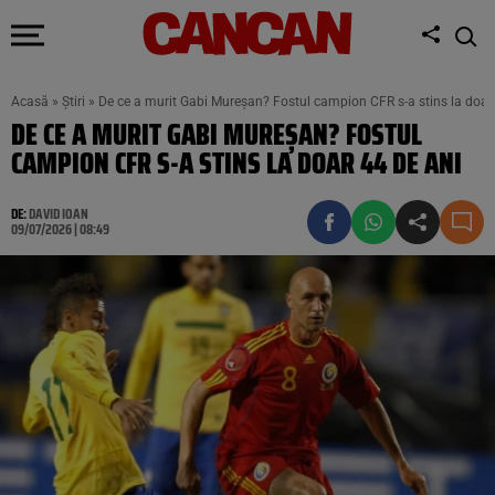
Acasă
»
Știri
»
De ce a murit Gabi Mureșan? Fostul campion CFR s-a stins la doar
DE CE A MURIT GABI MUREȘAN? FOSTUL
CAMPION CFR S-A STINS LA DOAR 44 DE ANI
DE:
DAVID IOAN
09/07/2026 | 08:49