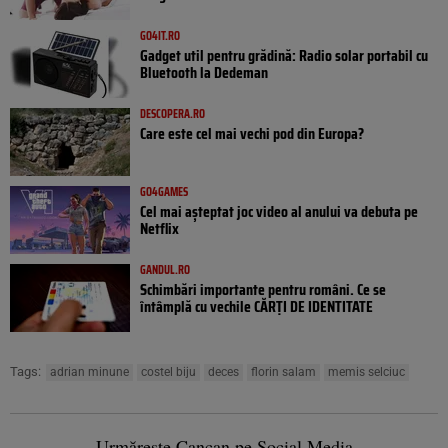
GO4IT.RO
Gadget util pentru grădină: Radio solar portabil cu
Bluetooth la Dedeman
DESCOPERA.RO
Care este cel mai vechi pod din Europa?
GO4GAMES
Cel mai așteptat joc video al anului va debuta pe
Netflix
GANDUL.RO
Schimbări importante pentru români. Ce se
întâmplă cu vechile CĂRȚI DE IDENTITATE
Tags:
adrian minune
costel biju
deces
florin salam
memis selciuc
Urmărește Cancan pe Social Media