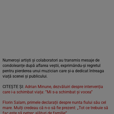
Numeroși artiști și colaboratori au transmis mesaje de
condoleanțe după aflarea veștii, exprimându-și regretul
pentru pierderea unui muzician care și-a dedicat întreaga
viață scenei și publicului.
CITEȘTE ȘI:
Adrian Minune, dezvăluiri despre intervenția
care i-a schimbat viața: ”Mi s-a schimbat și vocea”
Florin Salam, primele declarații despre nunta fiului său cel
mare. Mulți credeau că n-o să fie prezent: „Tot ce trebuie să
fac este să petrec alături de familie”