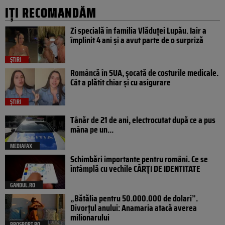
IȚI RECOMANDĂM
Zi specială în familia Vlăduței Lupău. Iair a
împlinit 4 ani și a avut parte de o surpriză
ȘTIRI
Româncă în SUA, șocată de costurile medicale.
Cât a plătit chiar și cu asigurare
ȘTIRI
Tânăr de 21 de ani, electrocutat după ce a pus
mâna pe un...
MEDIAFAX
Schimbări importante pentru români. Ce se
întâmplă cu vechile CĂRȚI DE IDENTITATE
GANDUL.RO
„Bătălia pentru 50.000.000 de dolari”.
Divorțul anului: Anamaria atacă averea
milionarului
PROSPORT.RO