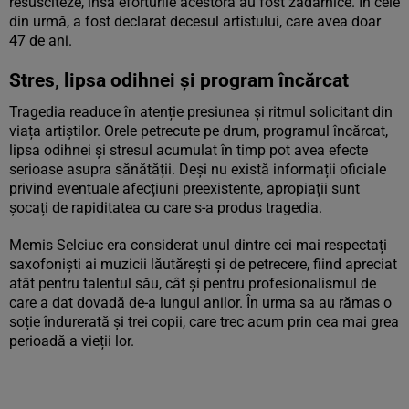
resusciteze, însă eforturile acestora au fost zadarnice. În cele
din urmă, a fost declarat decesul artistului, care avea doar
47 de ani.
Stres, lipsa odihnei și program încărcat
Tragedia readuce în atenție presiunea și ritmul solicitant din
viața artiștilor. Orele petrecute pe drum, programul încărcat,
lipsa odihnei și stresul acumulat în timp pot avea efecte
serioase asupra sănătății. Deși nu există informații oficiale
privind eventuale afecțiuni preexistente, apropiații sunt
șocați de rapiditatea cu care s-a produs tragedia.
Memis Selciuc era considerat unul dintre cei mai respectați
saxofoniști ai muzicii lăutărești și de petrecere, fiind apreciat
atât pentru talentul său, cât și pentru profesionalismul de
care a dat dovadă de-a lungul anilor. În urma sa au rămas o
soție îndurerată și trei copii, care trec acum prin cea mai grea
perioadă a vieții lor.