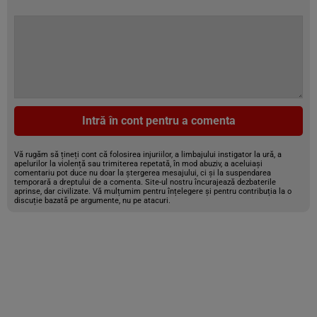
Intră în cont pentru a comenta
Vă rugăm să țineți cont că folosirea injuriilor, a limbajului instigator la ură, a
apelurilor la violență sau trimiterea repetată, în mod abuziv, a aceluiași
comentariu pot duce nu doar la ștergerea mesajului, ci și la suspendarea
temporară a dreptului de a comenta. Site-ul nostru încurajează dezbaterile
aprinse, dar civilizate. Vă mulțumim pentru înțelegere și pentru contribuția la o
discuție bazată pe argumente, nu pe atacuri.