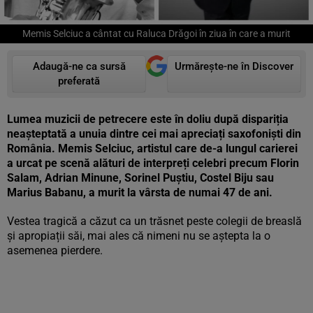
Memis Selciuc a cântat cu Raluca Drăgoi în ziua în care a murit
Adaugă-ne ca sursă
Urmărește-ne în Discover
preferată
Lumea muzicii de petrecere este în doliu după dispariția
neașteptată a unuia dintre cei mai apreciați saxofoniști din
România. Memis Selciuc, artistul care de-a lungul carierei
a urcat pe scenă alături de interpreți celebri precum Florin
Salam, Adrian Minune, Sorinel Puștiu, Costel Biju sau
Marius Babanu, a murit la vârsta de numai 47 de ani.
Vestea tragică a căzut ca un trăsnet peste colegii de breaslă
și apropiații săi, mai ales că nimeni nu se aștepta la o
asemenea pierdere.