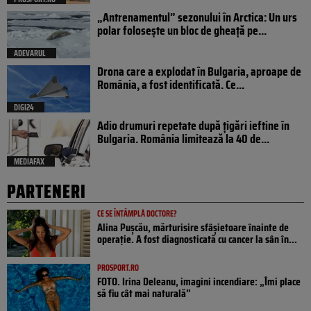
„Antrenamentul” sezonului în Arctica: Un urs
polar folosește un bloc de gheață pe...
ADEVARUL
Drona care a explodat în Bulgaria, aproape de
România, a fost identificată. Ce...
DIGI24
Adio drumuri repetate după țigări ieftine în
Bulgaria. România limitează la 40 de...
MEDIAFAX
PARTENERI
CE SE ÎNTÂMPLĂ DOCTORE?
Alina Pușcău, mărturisire sfâșietoare înainte de
operație. A fost diagnosticată cu cancer la sân în...
PROSPORT.RO
FOTO. Irina Deleanu, imagini incendiare: „Îmi place
să fiu cât mai naturală”