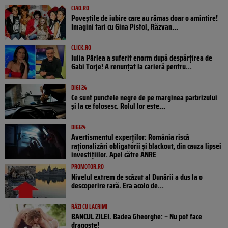
CIAO.RO
Poveştile de iubire care au rămas doar o amintire!
Imagini tari cu Gina Pistol, Răzvan...
CLICK.RO
Iulia Pârlea a suferit enorm după despărțirea de
Gabi Torje! A renunțat la carieră pentru...
DIGI 24
Ce sunt punctele negre de pe marginea parbrizului
și la ce folosesc. Rolul lor este...
DIGI24
Avertismentul experților: România riscă
raționalizări obligatorii și blackout, din cauza lipsei
investițiilor. Apel către ANRE
PROMOTOR.RO
Nivelul extrem de scăzut al Dunării a dus la o
descoperire rară. Era acolo de...
RÂZI CU LACRIMI
BANCUL ZILEI. Badea Gheorghe: – Nu pot face
dragoste!