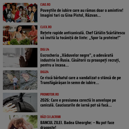
CIAO.RO
Poveştile de iubire care au rămas doar o amintire!
Imagini tari cu Gina Pistol, Răzvan...
CLICK.RO
Rețete rapide anticaniculă. Chef Cătălin Scărlătescu
vă invită la tocăniță de linte: „Spor la proteine!”
DIGI 24
Escrocheria „Văduvelor negre”, o adevărată
industrie în Rusia. Căsătorii cu proaspeți recruți,
pentru a încasa...
DIGI24
Ce riscă bărbatul care a vandalizat o stâncă de pe
Transfăgărășan în semn de iubire...
PROMOTOR.RO
2026: Care e presiunea corectă în anvelope pe
caniculă. Cauciucurile de iarnă pot să facă...
RÂZI CU LACRIMI
BANCUL ZILEI. Badea Gheorghe: – Nu pot face
dragoste!