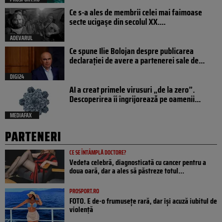
Ce s-a ales de membrii celei mai faimoase
secte ucigașe din secolul XX....
ADEVARUL
Ce spune Ilie Bolojan despre publicarea
declarației de avere a partenerei sale de...
DIGI24
AI a creat primele virusuri „de la zero”.
Descoperirea îi îngrijorează pe oamenii...
MEDIAFAX
PARTENERI
CE SE ÎNTÂMPLĂ DOCTORE?
Vedeta celebră, diagnosticată cu cancer pentru a
doua oară, dar a ales să păstreze totul...
PROSPORT.RO
FOTO. E de-o frumusețe rară, dar își acuză iubitul de
violență