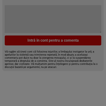
Intră în cont pentru a comenta
Vă rugăm să țineți cont că folosirea injuriilor, a limbajului instigator la ură, a
apelurilor la violență sau trimiterea repetată, în mod abuziv, a aceluiași
comentariu pot duce nu doar la ștergerea mesajului, ci și la suspendarea
temporară a dreptului de a comenta. Site-ul nostru încurajează dezbaterile
aprinse, dar civilizate. Vă mulțumim pentru înțelegere și pentru contribuția la o
discuție bazată pe argumente, nu pe atacuri.