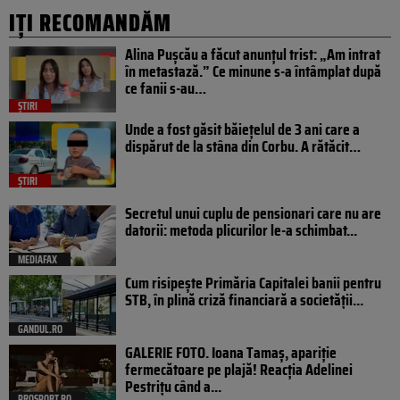
IȚI RECOMANDĂM
Alina Pușcău a făcut anunțul trist: „Am intrat
în metastază.” Ce minune s-a întâmplat după
ce fanii s-au…
ȘTIRI
Unde a fost găsit băiețelul de 3 ani care a
dispărut de la stâna din Corbu. A rătăcit…
ȘTIRI
Secretul unui cuplu de pensionari care nu are
datorii: metoda plicurilor le-a schimbat...
MEDIAFAX
Cum risipește Primăria Capitalei banii pentru
STB, în plină criză financiară a societății...
GANDUL.RO
GALERIE FOTO. Ioana Tamaş, apariție
fermecătoare pe plajă! Reacția Adelinei
Pestrițu când a...
PROSPORT.RO