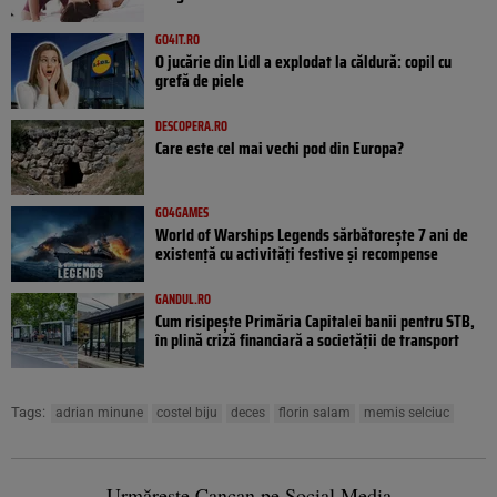
GO4IT.RO
O jucărie din Lidl a explodat la căldură: copil cu
grefă de piele
DESCOPERA.RO
Care este cel mai vechi pod din Europa?
GO4GAMES
World of Warships Legends sărbătorește 7 ani de
existență cu activități festive și recompense
GANDUL.RO
Cum risipește Primăria Capitalei banii pentru STB,
în plină criză financiară a societății de transport
Tags:
adrian minune
costel biju
deces
florin salam
memis selciuc
Urmărește Cancan pe Social Media