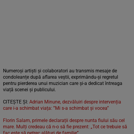
Numeroși artiști și colaboratori au transmis mesaje de
condoleanțe după aflarea veștii, exprimându-și regretul
pentru pierderea unui muzician care și-a dedicat întreaga
viață scenei și publicului.
CITEȘTE ȘI:
Adrian Minune, dezvăluiri despre intervenția
care i-a schimbat viața: ”Mi s-a schimbat și vocea”
Florin Salam, primele declarații despre nunta fiului său cel
mare. Mulți credeau că n-o să fie prezent: „Tot ce trebuie să
fac este să petrec alături de familie”