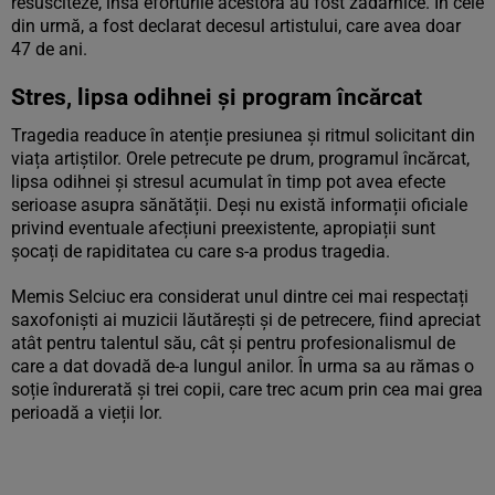
resusciteze, însă eforturile acestora au fost zadarnice. În cele
din urmă, a fost declarat decesul artistului, care avea doar
47 de ani.
Stres, lipsa odihnei și program încărcat
Tragedia readuce în atenție presiunea și ritmul solicitant din
viața artiștilor. Orele petrecute pe drum, programul încărcat,
lipsa odihnei și stresul acumulat în timp pot avea efecte
serioase asupra sănătății. Deși nu există informații oficiale
privind eventuale afecțiuni preexistente, apropiații sunt
șocați de rapiditatea cu care s-a produs tragedia.
Memis Selciuc era considerat unul dintre cei mai respectați
saxofoniști ai muzicii lăutărești și de petrecere, fiind apreciat
atât pentru talentul său, cât și pentru profesionalismul de
care a dat dovadă de-a lungul anilor. În urma sa au rămas o
soție îndurerată și trei copii, care trec acum prin cea mai grea
perioadă a vieții lor.