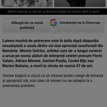
Memis Selciuc a cântat cu Raluca Drăgoi în ziua în care a murit
Adaugă-ne ca sursă
Urmărește-ne în Discover
preferată
Lumea muzicii de petrecere este în doliu după dispariția
neașteptată a unuia dintre cei mai apreciați saxofoniști din
România. Memis Selciuc, artistul care de-a lungul carierei
a urcat pe scenă alături de interpreți celebri precum Florin
Salam, Adrian Minune, Sorinel Puștiu, Costel Biju sau
Marius Babanu, a murit la vârsta de numai 47 de ani.
Vestea tragică a căzut ca un trăsnet peste colegii de breaslă
și apropiații săi, mai ales că nimeni nu se aștepta la o
asemenea pierdere.