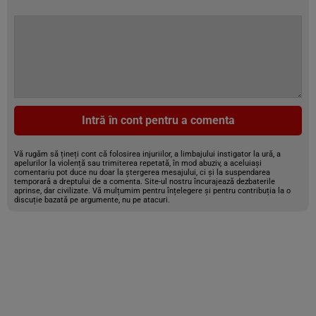
Intră în cont pentru a comenta
Vă rugăm să țineți cont că folosirea injuriilor, a limbajului instigator la ură, a
apelurilor la violență sau trimiterea repetată, în mod abuziv, a aceluiași
comentariu pot duce nu doar la ștergerea mesajului, ci și la suspendarea
temporară a dreptului de a comenta. Site-ul nostru încurajează dezbaterile
aprinse, dar civilizate. Vă mulțumim pentru înțelegere și pentru contribuția la o
discuție bazată pe argumente, nu pe atacuri.