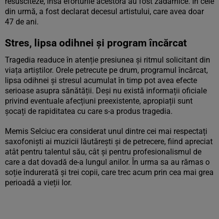
resusciteze, însă eforturile acestora au fost zadarnice. În cele
din urmă, a fost declarat decesul artistului, care avea doar
47 de ani.
Stres, lipsa odihnei și program încărcat
Tragedia readuce în atenție presiunea și ritmul solicitant din
viața artiștilor. Orele petrecute pe drum, programul încărcat,
lipsa odihnei și stresul acumulat în timp pot avea efecte
serioase asupra sănătății. Deși nu există informații oficiale
privind eventuale afecțiuni preexistente, apropiații sunt
șocați de rapiditatea cu care s-a produs tragedia.
Memis Selciuc era considerat unul dintre cei mai respectați
saxofoniști ai muzicii lăutărești și de petrecere, fiind apreciat
atât pentru talentul său, cât și pentru profesionalismul de
care a dat dovadă de-a lungul anilor. În urma sa au rămas o
soție îndurerată și trei copii, care trec acum prin cea mai grea
perioadă a vieții lor.