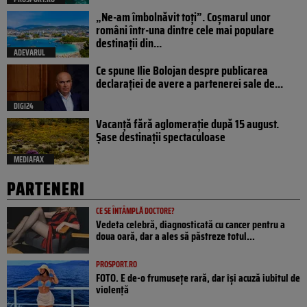
„Ne-am îmbolnăvit toți”. Coșmarul unor
români într-una dintre cele mai populare
destinații din...
ADEVARUL
Ce spune Ilie Bolojan despre publicarea
declarației de avere a partenerei sale de...
DIGI24
Vacanță fără aglomerație după 15 august.
Șase destinații spectaculoase
MEDIAFAX
PARTENERI
CE SE ÎNTÂMPLĂ DOCTORE?
Vedeta celebră, diagnosticată cu cancer pentru a
doua oară, dar a ales să păstreze totul...
PROSPORT.RO
FOTO. E de-o frumusețe rară, dar își acuză iubitul de
violență