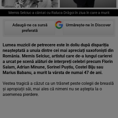
Memis Selciuc a cântat cu Raluca Drăgoi în ziua în care a murit
Adaugă-ne ca sursă
Urmărește-ne în Discover
preferată
Lumea muzicii de petrecere este în doliu după dispariția
neașteptată a unuia dintre cei mai apreciați saxofoniști din
România. Memis Selciuc, artistul care de-a lungul carierei
a urcat pe scenă alături de interpreți celebri precum Florin
Salam, Adrian Minune, Sorinel Puștiu, Costel Biju sau
Marius Babanu, a murit la vârsta de numai 47 de ani.
Vestea tragică a căzut ca un trăsnet peste colegii de breaslă
și apropiații săi, mai ales că nimeni nu se aștepta la o
asemenea pierdere.