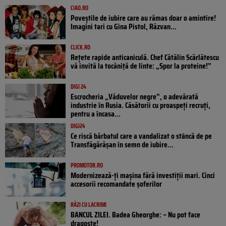
CIAO.RO
Poveştile de iubire care au rămas doar o amintire!
Imagini tari cu Gina Pistol, Răzvan...
CLICK.RO
Rețete rapide anticaniculă. Chef Cătălin Scărlătescu
vă invită la tocăniță de linte: „Spor la proteine!”
DIGI 24
Escrocheria „Văduvelor negre”, o adevărată
industrie în Rusia. Căsătorii cu proaspeți recruți,
pentru a încasa...
DIGI24
Ce riscă bărbatul care a vandalizat o stâncă de pe
Transfăgărășan în semn de iubire...
PROMOTOR.RO
Modernizează-ți mașina fără investiții mari. Cinci
accesorii recomandate șoferilor
RÂZI CU LACRIMI
BANCUL ZILEI. Badea Gheorghe: – Nu pot face
dragoste!