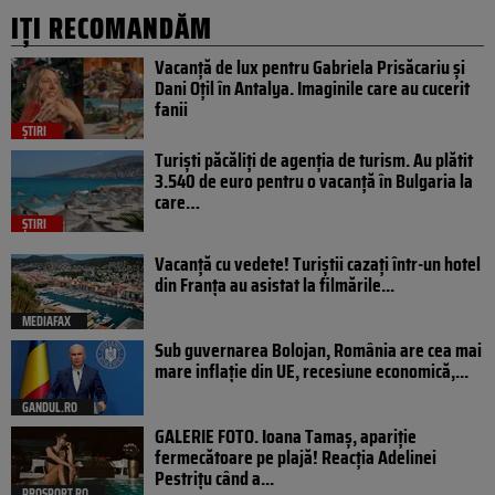
IȚI RECOMANDĂM
Vacanță de lux pentru Gabriela Prisăcariu și
Dani Oțil în Antalya. Imaginile care au cucerit
fanii
ȘTIRI
Turiști păcăliți de agenția de turism. Au plătit
3.540 de euro pentru o vacanță în Bulgaria la
care…
ȘTIRI
Vacanță cu vedete! Turiștii cazați într-un hotel
din Franța au asistat la filmările...
MEDIAFAX
Sub guvernarea Bolojan, România are cea mai
mare inflație din UE, recesiune economică,...
GANDUL.RO
GALERIE FOTO. Ioana Tamaş, apariție
fermecătoare pe plajă! Reacția Adelinei
Pestrițu când a...
PROSPORT.RO