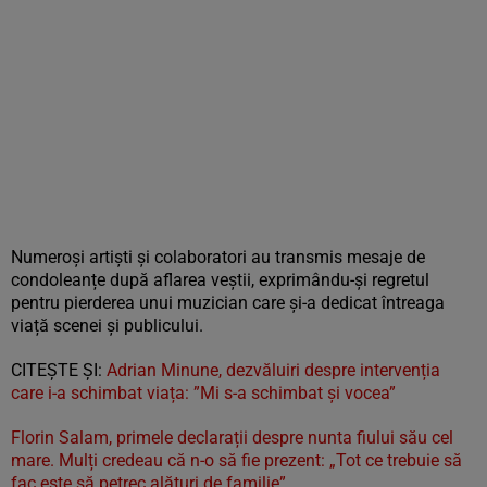
Numeroși artiști și colaboratori au transmis mesaje de
condoleanțe după aflarea veștii, exprimându-și regretul
pentru pierderea unui muzician care și-a dedicat întreaga
viață scenei și publicului.
CITEȘTE ȘI:
Adrian Minune, dezvăluiri despre intervenția
care i-a schimbat viața: ”Mi s-a schimbat și vocea”
Florin Salam, primele declarații despre nunta fiului său cel
mare. Mulți credeau că n-o să fie prezent: „Tot ce trebuie să
fac este să petrec alături de familie”