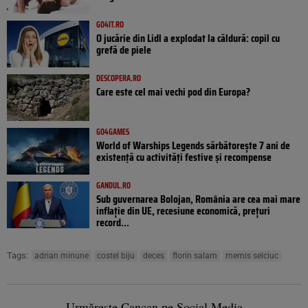
GO4IT.RO
O jucărie din Lidl a explodat la căldură: copil cu
grefă de piele
DESCOPERA.RO
Care este cel mai vechi pod din Europa?
GO4GAMES
World of Warships Legends sărbătorește 7 ani de
existență cu activități festive și recompense
GANDUL.RO
Sub guvernarea Bolojan, România are cea mai mare
inflație din UE, recesiune economică, prețuri
record...
Tags:
adrian minune
costel biju
deces
florin salam
memis selciuc
Urmărește Cancan pe Social Media